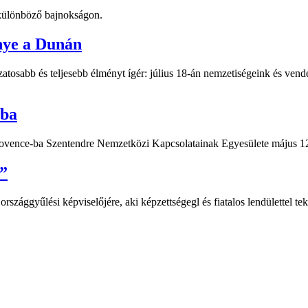
t különböző bajnokságon.
nye a Dunán
atosabb és teljesebb élményt ígér: július 18-án nemzetiségeink és vend
-ba
Provence-ba Szentendre Nemzetközi Kapcsolatainak Egyesülete május 12
”
ággyűlési képviselőjére, aki képzettségegl és fiatalos lendülettel teki