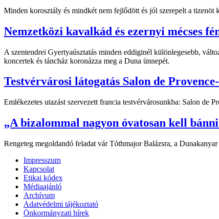
Minden korosztály és mindkét nem fejlődött és jól szerepelt a tizenö
Nemzetközi kavalkád és ezernyi mécses fé
A szentendrei Gyertyaúsztatás minden eddiginél különlegesebb, változ
koncertek és táncház koronázza meg a Duna ünnepét.
Testvérvárosi látogatás Salon de Provence
Emlékezetes utazást szervezett francia testvérvárosunkba: Salon de 
„A bizalommal nagyon óvatosan kell bánni
Rengeteg megoldandó feladat vár Tóthmajor Balázsra, a Dunakanyar orsz
Impresszum
Kapcsolat
Etikai kódex
Médiaajánló
Archívum
Adatvédelmi tájékoztató
Önkormányzati hírek