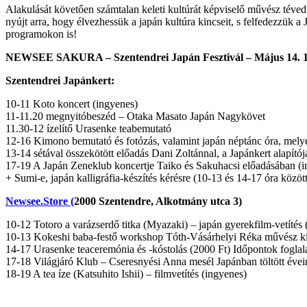
Alakulását követően számtalan keleti kultúrát képviselő művész tévedt
nyújt arra, hogy élvezhessük a japán kultúra kincseit, s felfedezzük 
programokon is!
NEWSEE SAKURA – Szentendrei Japán Fesztivál – Május 14. 1
Szentendrei Japánkert:
10-11 Koto koncert (ingyenes)
11-11.20 megnyitóbeszéd – Otaka Masato Japán Nagykövet
11.30-12 ízelítő Urasenke teabemutató
12-16 Kimono bemutató és fotózás, valamint japán néptánc óra, melye
13-14 sétával összekötött előadás Dani Zoltánnal, a Japánkert alapító
17-19 A Japán Zeneklub koncertje Taiko és Sakuhacsi előadásában (
+ Sumi-e, japán kalligráfia-készítés kérésre (10-13 és 14-17 óra közöt
Newsee.Store (
2000 Szentendre, Alkotmány utca 3)
10-12 Totoro a varázserdő titka (Myazaki) – japán gyerekfilm-vetítés 
10-13 Kokeshi baba-festő workshop Tóth-Vásárhelyi Réka művész kí
14-17 Urasenke teaceremónia és -kóstolás (2000 Ft) Időpontok foglalá
17-18 Világjáró Klub – Cseresnyési Anna mesél Japánban töltött éveir
18-19 A tea íze (Katsuhito Ishii) – filmvetítés (ingyenes)