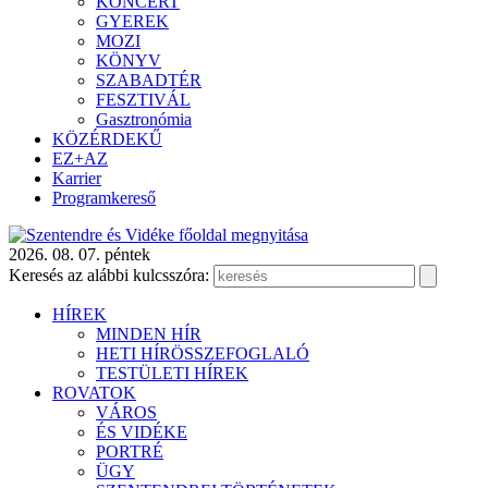
KONCERT
GYEREK
MOZI
KÖNYV
SZABADTÉR
FESZTIVÁL
Gasztronómia
KÖZÉRDEKŰ
EZ+AZ
Karrier
Programkereső
2026. 08. 07. péntek
Keresés az alábbi kulcsszóra:
HÍREK
MINDEN HÍR
HETI HÍRÖSSZEFOGLALÓ
TESTÜLETI HÍREK
ROVATOK
VÁROS
ÉS VIDÉKE
PORTRÉ
ÜGY