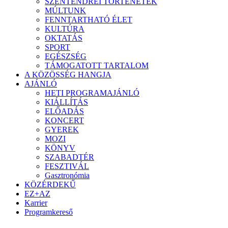
SZENTENDREI TÖRTÉNETEK
MÚLTUNK
FENNTARTHATÓ ÉLET
KULTÚRA
OKTATÁS
SPORT
EGÉSZSÉG
TÁMOGATOTT TARTALOM
A KÖZÖSSÉG HANGJA
AJÁNLÓ
HETI PROGRAMAJÁNLÓ
KIÁLLÍTÁS
ELŐADÁS
KONCERT
GYEREK
MOZI
KÖNYV
SZABADTÉR
FESZTIVÁL
Gasztronómia
KÖZÉRDEKŰ
EZ+AZ
Karrier
Programkereső