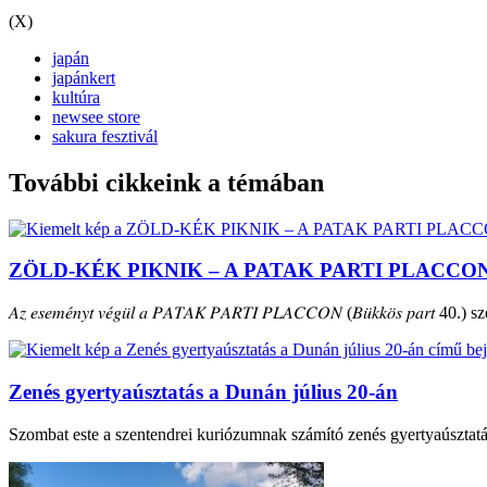
(X)
japán
japánkert
kultúra
newsee store
sakura fesztivál
További cikkeink a témában
ZÖLD-KÉK PIKNIK – A PATAK PARTI PLACCO
𝐴𝑧 𝑒𝑠𝑒𝑚𝑒́𝑛𝑦𝑡 𝑣𝑒́𝑔𝑢̈𝑙 𝑎 𝑃𝐴𝑇𝐴𝐾 𝑃𝐴𝑅𝑇𝐼 𝑃𝐿𝐴𝐶𝐶𝑂𝑁 (𝐵𝑢̈𝑘𝑘𝑜̈𝑠 𝑝𝑎𝑟𝑡 40.) szepte
Zenés gyertyaúsztatás a Dunán július 20-án
Szombat este a szentendrei kuriózumnak számító zenés gyertyaúsztat