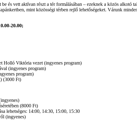
 be és vett aktívan részt a tér formálásában – ezeknek a közös alkotó 
a Japánkertben, mint közösségi térben rejlő lehetőségeket. Várunk minde
0.00-20.00;
t Holló Viktória vezet (ingyenes program)
jával (ingyenes program)
ingyenes program)
t) (3000 Ft)
(ingyenes)
séretében (8000 Ft)
sa lehetséges: 14:00, 14:30, 15:00, 15:30
ől (ingyenes)