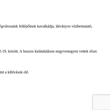
égvárosaink fellépőinek kavalkádja, látványos vízibemutató,
-19. között. A buszos kiránduláson negyvenegyen vettek részt.
nt a kihívások elé.