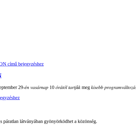
N
mber 29-𝑒́𝑛 𝑣𝑎𝑠𝑎́𝑟𝑛𝑎𝑝 10 𝑜́𝑟𝑎́𝑡𝑜́𝑙 𝑡𝑎𝑟𝑡𝑗á𝑘 meg 𝑘𝑖𝑠𝑒𝑏𝑏 𝑝𝑟𝑜𝑔𝑟𝑎𝑚𝑣𝑎́𝑙𝑡𝑜𝑧𝑎́𝑠
ás páratlan látványában gyönyörködhet a közönség.