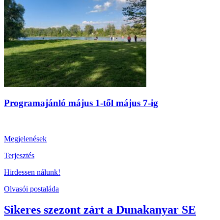
Programajánló május 1-től május 7-ig
Megjelenések
Terjesztés
Hirdessen nálunk!
Olvasói postaláda
Sikeres szezont zárt a Dunakanyar SE