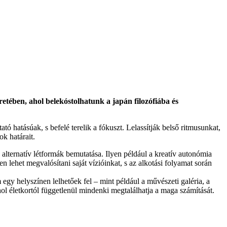
etében, ahol belekóstolhatunk a japán filozófiába és
tó hatásúak, s befelé terelik a fókuszt. Lelassítják belső ritmusunkat,
k határait.
 alternatív létformák bemutatása. Ilyen például a kreatív autonómia
 lehet megvalósítani saját vízióinkat, s az alkotási folyamat során
gy helyszínen lelhetőek fel – mint például a művészeti galéria, a
ol életkortól függetlenül mindenki megtalálhatja a maga számítását.