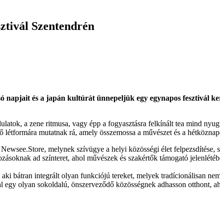
sztivál Szentendrén
 napjait és a japán kultúrát ünnepeljük egy egynapos fesztivál ker
ulatok, a zene ritmusa, vagy épp a fogyasztásra felkínált tea mind nyugta
érő létformára mutatnak rá, amely összemossa a művészet és a hétköznapo
a Newsee.Store, melynek szívügye a helyi közösségi élet felpezsdítése, s
zásoknak ad színteret, ahol művészek és szakértők támogató jelenlétében
átran integrált olyan funkciójú tereket, melyek tradícionálisan nem e
ltal egy olyan sokoldalú, önszerveződő közösségnek adhasson otthont, ah