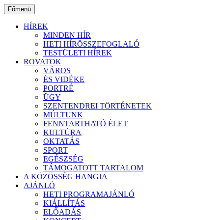
Ugrás
Főmenü
a
tartalomhoz
HÍREK
MINDEN HÍR
HETI HÍRÖSSZEFOGLALÓ
TESTÜLETI HÍREK
ROVATOK
VÁROS
ÉS VIDÉKE
PORTRÉ
ÜGY
SZENTENDREI TÖRTÉNETEK
MÚLTUNK
FENNTARTHATÓ ÉLET
KULTÚRA
OKTATÁS
SPORT
EGÉSZSÉG
TÁMOGATOTT TARTALOM
A KÖZÖSSÉG HANGJA
AJÁNLÓ
HETI PROGRAMAJÁNLÓ
KIÁLLÍTÁS
ELŐADÁS