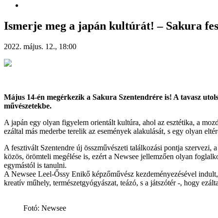
Ismerje meg a japán kultúrát! – Sakura fe
2022. május. 12., 18:00
Május 14-én megérkezik a Sakura Szentendrére is! A tavasz utolsó
művészetekbe.
A japán egy olyan figyelem orientált kultúra, ahol az esztétika, a mozd
ezáltal más mederbe terelik az események alakulását, s egy olyan elt
A fesztivált Szentendre új összművészeti találkozási pontja szervezi, 
közös, örömteli megélése is, ezért a Newsee jellemzően olyan foglalko
egymástól is tanulni.
A Newsee Leel-Őssy Enikő képzőművész kezdeményezésével indult, aki b
kreatív műhely, természetgyógyászat, teázó, s a játszótér -, hogy ezá
Fotó: Newsee