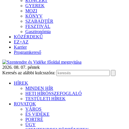
KONCERT
GYEREK
MOZI
KÖNYV
SZABADTÉR
FESZTIVÁL
Gasztronómia
KÖZÉRDEKŰ
EZ+AZ
Karrier
Programkereső
2026. 08. 07. péntek
Keresés az alábbi kulcsszóra:
HÍREK
MINDEN HÍR
HETI HÍRÖSSZEFOGLALÓ
TESTÜLETI HÍREK
ROVATOK
VÁROS
ÉS VIDÉKE
PORTRÉ
ÜGY