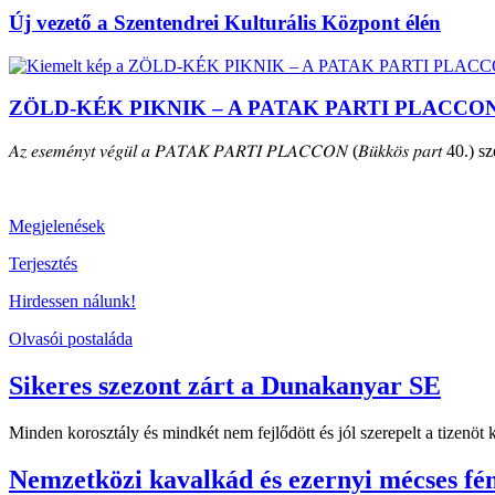
Új vezető a Szentendrei Kulturális Központ élén
ZÖLD-KÉK PIKNIK – A PATAK PARTI PLACCO
𝐴𝑧 𝑒𝑠𝑒𝑚𝑒́𝑛𝑦𝑡 𝑣𝑒́𝑔𝑢̈𝑙 𝑎 𝑃𝐴𝑇𝐴𝐾 𝑃𝐴𝑅𝑇𝐼 𝑃𝐿𝐴𝐶𝐶𝑂𝑁 (𝐵𝑢̈𝑘𝑘𝑜̈𝑠 𝑝𝑎𝑟𝑡 40.) szepte
Megjelenések
Terjesztés
Hirdessen nálunk!
Olvasói postaláda
Sikeres szezont zárt a Dunakanyar SE
Minden korosztály és mindkét nem fejlődött és jól szerepelt a tizenö
Nemzetközi kavalkád és ezernyi mécses fé