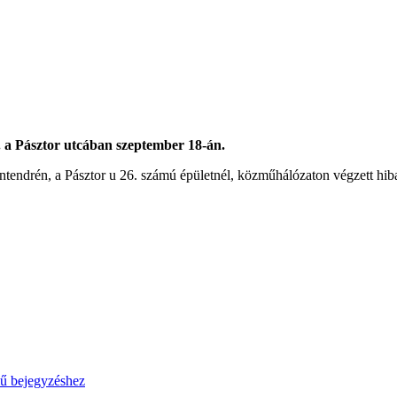
. a Pásztor utcában szeptember 18-án.
endrén, a Pásztor u 26. számú épületnél, közműhálózaton végzett hibael