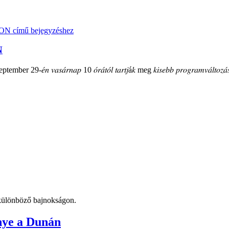
N
mber 29-𝑒́𝑛 𝑣𝑎𝑠𝑎́𝑟𝑛𝑎𝑝 10 𝑜́𝑟𝑎́𝑡𝑜́𝑙 𝑡𝑎𝑟𝑡𝑗á𝑘 meg 𝑘𝑖𝑠𝑒𝑏𝑏 𝑝𝑟𝑜𝑔𝑟𝑎𝑚𝑣𝑎́𝑙𝑡𝑜𝑧𝑎́𝑠
t különböző bajnokságon.
nye a Dunán