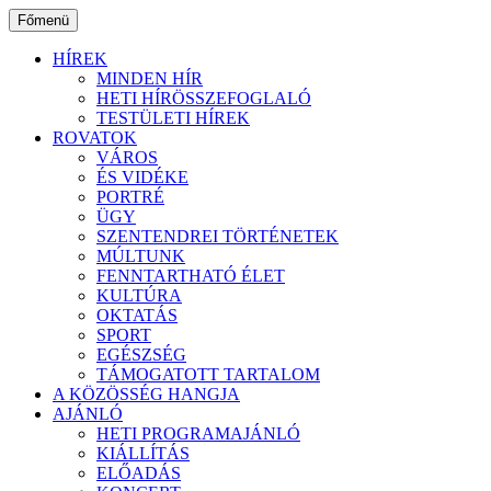
Ugrás
Főmenü
a
tartalomhoz
HÍREK
MINDEN HÍR
HETI HÍRÖSSZEFOGLALÓ
TESTÜLETI HÍREK
ROVATOK
VÁROS
ÉS VIDÉKE
PORTRÉ
ÜGY
SZENTENDREI TÖRTÉNETEK
MÚLTUNK
FENNTARTHATÓ ÉLET
KULTÚRA
OKTATÁS
SPORT
EGÉSZSÉG
TÁMOGATOTT TARTALOM
A KÖZÖSSÉG HANGJA
AJÁNLÓ
HETI PROGRAMAJÁNLÓ
KIÁLLÍTÁS
ELŐADÁS