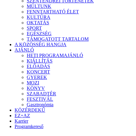
SZENTENDREI TÖRTÉNETEK
MÚLTUNK
FENNTARTHATÓ ÉLET
KULTÚRA
OKTATÁS
SPORT
EGÉSZSÉG
TÁMOGATOTT TARTALOM
A KÖZÖSSÉG HANGJA
AJÁNLÓ
HETI PROGRAMAJÁNLÓ
KIÁLLÍTÁS
ELŐADÁS
KONCERT
GYEREK
MOZI
KÖNYV
SZABADTÉR
FESZTIVÁL
Gasztronómia
KÖZÉRDEKŰ
EZ+AZ
Karrier
Programkereső