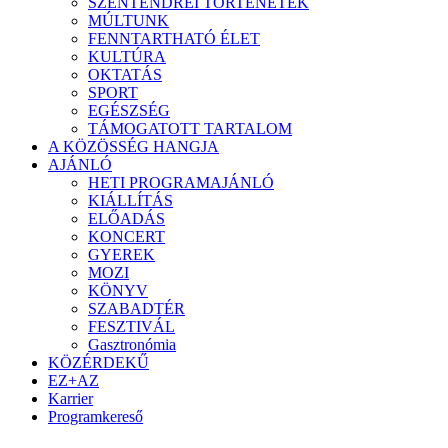
SZENTENDREI TÖRTÉNETEK
MÚLTUNK
FENNTARTHATÓ ÉLET
KULTÚRA
OKTATÁS
SPORT
EGÉSZSÉG
TÁMOGATOTT TARTALOM
A KÖZÖSSÉG HANGJA
AJÁNLÓ
HETI PROGRAMAJÁNLÓ
KIÁLLÍTÁS
ELŐADÁS
KONCERT
GYEREK
MOZI
KÖNYV
SZABADTÉR
FESZTIVÁL
Gasztronómia
KÖZÉRDEKŰ
EZ+AZ
Karrier
Programkereső