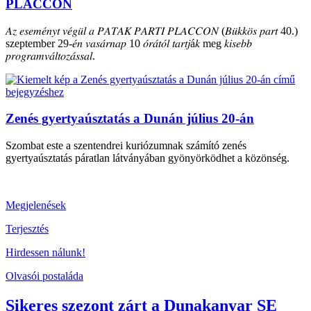
PLACCON
𝐴𝑧 𝑒𝑠𝑒𝑚𝑒́𝑛𝑦𝑡 𝑣𝑒́𝑔𝑢̈𝑙 𝑎 𝑃𝐴𝑇𝐴𝐾 𝑃𝐴𝑅𝑇𝐼 𝑃𝐿𝐴𝐶𝐶𝑂𝑁 (𝐵𝑢̈𝑘𝑘𝑜̈𝑠 𝑝𝑎𝑟𝑡 40.)
szeptember 29-𝑒́𝑛 𝑣𝑎𝑠𝑎́𝑟𝑛𝑎𝑝 10 𝑜́𝑟𝑎́𝑡𝑜́𝑙 𝑡𝑎𝑟𝑡𝑗á𝑘 meg 𝑘𝑖𝑠𝑒𝑏𝑏
𝑝𝑟𝑜𝑔𝑟𝑎𝑚𝑣𝑎́𝑙𝑡𝑜𝑧𝑎́𝑠𝑠𝑎𝑙.
Zenés gyertyaúsztatás a Dunán július 20-án
Szombat este a szentendrei kuriózumnak számító zenés
gyertyaúsztatás páratlan látványában gyönyörködhet a közönség.
Megjelenések
Terjesztés
Hirdessen nálunk!
Olvasói postaláda
Sikeres szezont zárt a Dunakanyar SE