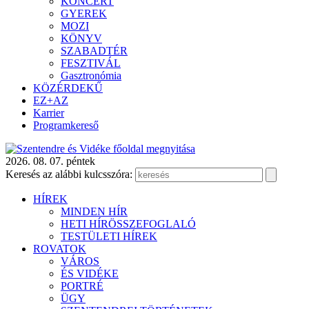
KONCERT
GYEREK
MOZI
KÖNYV
SZABADTÉR
FESZTIVÁL
Gasztronómia
KÖZÉRDEKŰ
EZ+AZ
Karrier
Programkereső
2026. 08. 07. péntek
Keresés az alábbi kulcsszóra:
HÍREK
MINDEN HÍR
HETI HÍRÖSSZEFOGLALÓ
TESTÜLETI HÍREK
ROVATOK
VÁROS
ÉS VIDÉKE
PORTRÉ
ÜGY