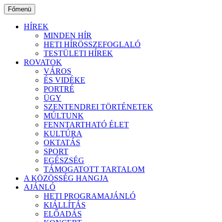
Ugrás
Főmenü
a
tartalomhoz
HÍREK
MINDEN HÍR
HETI HÍRÖSSZEFOGLALÓ
TESTÜLETI HÍREK
ROVATOK
VÁROS
ÉS VIDÉKE
PORTRÉ
ÜGY
SZENTENDREI TÖRTÉNETEK
MÚLTUNK
FENNTARTHATÓ ÉLET
KULTÚRA
OKTATÁS
SPORT
EGÉSZSÉG
TÁMOGATOTT TARTALOM
A KÖZÖSSÉG HANGJA
AJÁNLÓ
HETI PROGRAMAJÁNLÓ
KIÁLLÍTÁS
ELŐADÁS