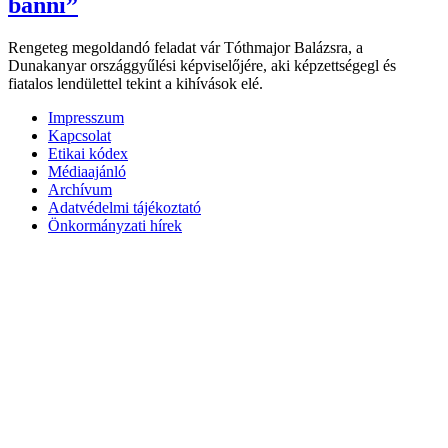
bánni”
Rengeteg megoldandó feladat vár Tóthmajor Balázsra, a
Dunakanyar országgyűlési képviselőjére, aki képzettségegl és
fiatalos lendülettel tekint a kihívások elé.
Impresszum
Kapcsolat
Etikai kódex
Médiaajánló
Archívum
Adatvédelmi tájékoztató
Önkormányzati hírek