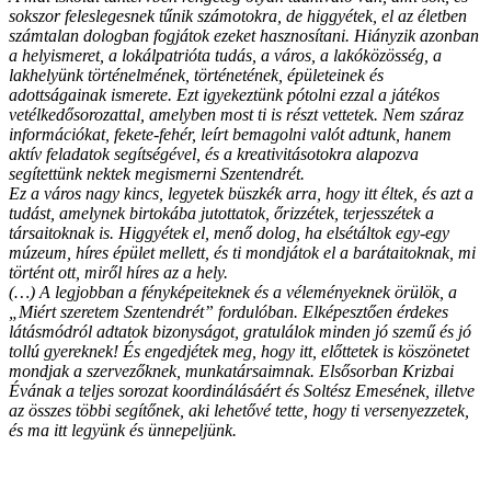
sokszor feleslegesnek tűnik számotokra, de higgyétek, el az életben
számtalan dologban fogjátok ezeket hasznosítani. Hiányzik azonban
a helyismeret, a lokálpatrióta tudás, a város, a lakóközösség, a
lakhelyünk történelmének, történetének, épületeinek és
adottságainak ismerete. Ezt igyekeztünk pótolni ezzal a játékos
vetélkedősorozattal, amelyben most ti is részt vettetek. Nem száraz
információkat, fekete-fehér, leírt bemagolni valót adtunk, hanem
aktív feladatok segítségével, és a kreativitásotokra alapozva
segítettünk nektek megismerni Szentendrét.
Ez a város nagy kincs, legyetek büszkék arra, hogy itt éltek, és azt a
tudást, amelynek birtokába jutottatok, őrizzétek, terjesszétek a
társaitoknak is. Higgyétek el, menő dolog, ha elsétáltok egy-egy
múzeum, híres épület mellett, és ti mondjátok el a barátaitoknak, mi
történt ott, miről híres az a hely.
(…)
A legjobban a fényképeiteknek és a véleményeknek örülök, a
„Miért szeretem Szentendrét” fordulóban. Elképesztően érdekes
látásmódról adtatok bizonyságot, gratulálok minden jó szemű és jó
tollú gyereknek! És engedjétek meg, hogy itt, előttetek is köszönetet
mondjak a szervezőknek, munkatársaimnak. Elsősorban Krizbai
Évának a teljes sorozat koordinálásáért és Soltész Emesének, illetve
az összes többi segítőnek, aki lehetővé tette, hogy ti versenyezzetek,
és ma itt legyünk és ünnepeljünk.