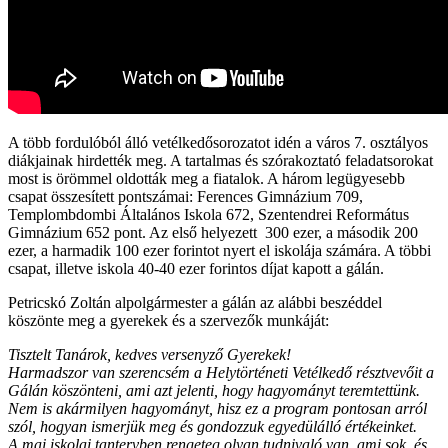
A több fordulóból álló vetélkedősorozatot idén a város 7. osztályos
diákjainak hirdették meg. A tartalmas és szórakoztató feladatsorokat
most is örömmel oldották meg a fiatalok. A három legügyesebb
csapat összesített pontszámai: Ferences Gimnázium 709,
Templombdombi Általános Iskola 672, Szentendrei Református
Gimnázium 652 pont. Az első helyezett 300 ezer, a második 200
ezer, a harmadik 100 ezer forintot nyert el iskolája számára. A többi
csapat, illetve iskola 40-40 ezer forintos díjat kapott a gálán.
Petricskó Zoltán alpolgármester a gálán az alábbi beszéddel
köszönte meg a gyerekek és a szervezők munkáját:
Tisztelt Tanárok, kedves versenyző Gyerekek!
Harmadszor van szerencsém a Helytörténeti Vetélkedő résztvevőit a
Gálán köszönteni, ami azt jelenti, hogy hagyományt teremtettünk.
Nem is akármilyen hagyományt, hisz ez a program pontosan arról
szól, hogyan ismerjük meg és gondozzuk egyedülálló értékeinket.
A mai iskolai tantervben rengeteg olyan tudnivaló van, ami sok, és