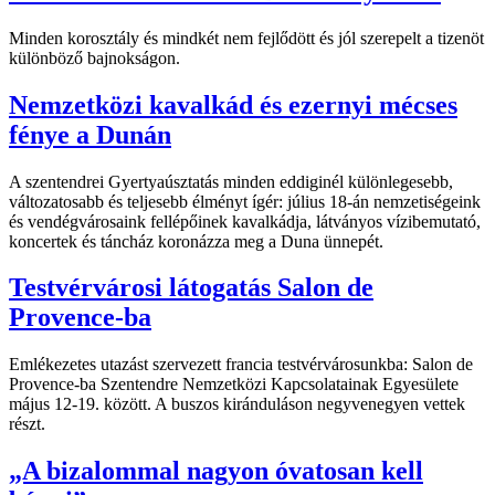
Minden korosztály és mindkét nem fejlődött és jól szerepelt a tizenöt
különböző bajnokságon.
Nemzetközi kavalkád és ezernyi mécses
fénye a Dunán
A szentendrei Gyertyaúsztatás minden eddiginél különlegesebb,
változatosabb és teljesebb élményt ígér: július 18-án nemzetiségeink
és vendégvárosaink fellépőinek kavalkádja, látványos vízibemutató,
koncertek és táncház koronázza meg a Duna ünnepét.
Testvérvárosi látogatás Salon de
Provence-ba
Emlékezetes utazást szervezett francia testvérvárosunkba: Salon de
Provence-ba Szentendre Nemzetközi Kapcsolatainak Egyesülete
május 12-19. között. A buszos kiránduláson negyvenegyen vettek
részt.
„A bizalommal nagyon óvatosan kell