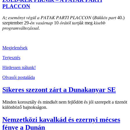
PLACCON
𝐴𝑧 𝑒𝑠𝑒𝑚𝑒́𝑛𝑦𝑡 𝑣𝑒́𝑔𝑢̈𝑙 𝑎 𝑃𝐴𝑇𝐴𝐾 𝑃𝐴𝑅𝑇𝐼 𝑃𝐿𝐴𝐶𝐶𝑂𝑁 (𝐵𝑢̈𝑘𝑘𝑜̈𝑠 𝑝𝑎𝑟𝑡 40.)
szeptember 29-𝑒́𝑛 𝑣𝑎𝑠𝑎́𝑟𝑛𝑎𝑝 10 𝑜́𝑟𝑎́𝑡𝑜́𝑙 𝑡𝑎𝑟𝑡𝑗á𝑘 meg 𝑘𝑖𝑠𝑒𝑏𝑏
𝑝𝑟𝑜𝑔𝑟𝑎𝑚𝑣𝑎́𝑙𝑡𝑜𝑧𝑎́𝑠𝑠𝑎𝑙.
Megjelenések
Terjesztés
Hirdessen nálunk!
Olvasói postaláda
Sikeres szezont zárt a Dunakanyar SE
Minden korosztály és mindkét nem fejlődött és jól szerepelt a tizenöt
különböző bajnokságon.
Nemzetközi kavalkád és ezernyi mécses
fénye a Dunán