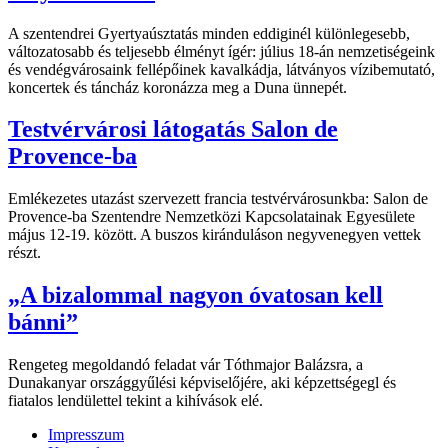
A szentendrei Gyertyaúsztatás minden eddiginél különlegesebb,
változatosabb és teljesebb élményt ígér: július 18-án nemzetiségeink
és vendégvárosaink fellépőinek kavalkádja, látványos vízibemutató,
koncertek és táncház koronázza meg a Duna ünnepét.
Testvérvárosi látogatás Salon de
Provence-ba
Emlékezetes utazást szervezett francia testvérvárosunkba: Salon de
Provence-ba Szentendre Nemzetközi Kapcsolatainak Egyesülete
május 12-19. között. A buszos kiránduláson negyvenegyen vettek
részt.
„A bizalommal nagyon óvatosan kell
bánni”
Rengeteg megoldandó feladat vár Tóthmajor Balázsra, a
Dunakanyar országgyűlési képviselőjére, aki képzettségegl és
fiatalos lendülettel tekint a kihívások elé.
Impresszum