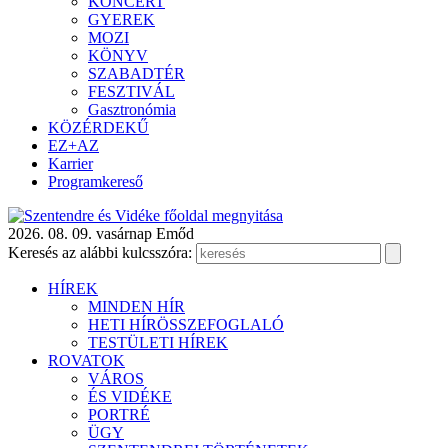
KONCERT
GYEREK
MOZI
KÖNYV
SZABADTÉR
FESZTIVÁL
Gasztronómia
KÖZÉRDEKŰ
EZ+AZ
Karrier
Programkereső
2026. 08. 09. vasárnap
Emőd
Keresés az alábbi kulcsszóra:
HÍREK
MINDEN HÍR
HETI HÍRÖSSZEFOGLALÓ
TESTÜLETI HÍREK
ROVATOK
VÁROS
ÉS VIDÉKE
PORTRÉ
ÜGY