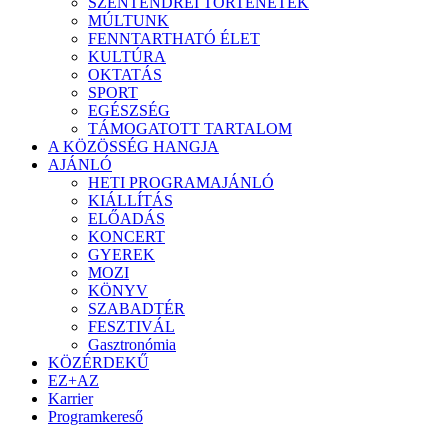
SZENTENDREI TÖRTÉNETEK
MÚLTUNK
FENNTARTHATÓ ÉLET
KULTÚRA
OKTATÁS
SPORT
EGÉSZSÉG
TÁMOGATOTT TARTALOM
A KÖZÖSSÉG HANGJA
AJÁNLÓ
HETI PROGRAMAJÁNLÓ
KIÁLLÍTÁS
ELŐADÁS
KONCERT
GYEREK
MOZI
KÖNYV
SZABADTÉR
FESZTIVÁL
Gasztronómia
KÖZÉRDEKŰ
EZ+AZ
Karrier
Programkereső