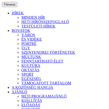
Ugrás
Főmenü
a
tartalomhoz
HÍREK
MINDEN HÍR
HETI HÍRÖSSZEFOGLALÓ
TESTÜLETI HÍREK
ROVATOK
VÁROS
ÉS VIDÉKE
PORTRÉ
ÜGY
SZENTENDREI TÖRTÉNETEK
MÚLTUNK
FENNTARTHATÓ ÉLET
KULTÚRA
OKTATÁS
SPORT
EGÉSZSÉG
TÁMOGATOTT TARTALOM
A KÖZÖSSÉG HANGJA
AJÁNLÓ
HETI PROGRAMAJÁNLÓ
KIÁLLÍTÁS
ELŐADÁS