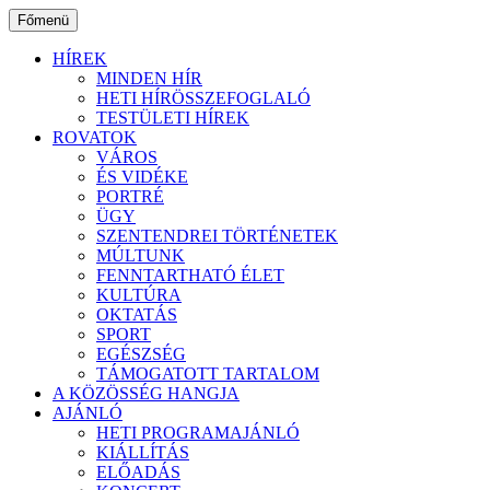
Ugrás
Főmenü
a
tartalomhoz
HÍREK
MINDEN HÍR
HETI HÍRÖSSZEFOGLALÓ
TESTÜLETI HÍREK
ROVATOK
VÁROS
ÉS VIDÉKE
PORTRÉ
ÜGY
SZENTENDREI TÖRTÉNETEK
MÚLTUNK
FENNTARTHATÓ ÉLET
KULTÚRA
OKTATÁS
SPORT
EGÉSZSÉG
TÁMOGATOTT TARTALOM
A KÖZÖSSÉG HANGJA
AJÁNLÓ
HETI PROGRAMAJÁNLÓ
KIÁLLÍTÁS
ELŐADÁS