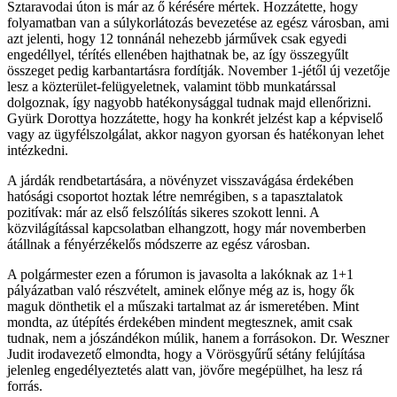
Sztaravodai úton is már az ő kérésére mértek. Hozzátette, hogy
folyamatban van a súlykorlátozás bevezetése az egész városban, ami
azt jelenti, hogy 12 tonnánál nehezebb járművek csak egyedi
engedéllyel, térítés ellenében hajthatnak be, az így összegyűlt
összeget pedig karbantartásra fordítják. November 1-jétől új vezetője
lesz a közterület-felügyeletnek, valamint több munkatárssal
dolgoznak, így nagyobb hatékonysággal tudnak majd ellenőrizni.
Gyürk Dorottya hozzátette, hogy ha konkrét jelzést kap a képviselő
vagy az ügyfélszolgálat, akkor nagyon gyorsan és hatékonyan lehet
intézkedni.
A járdák rendbetartására, a növényzet visszavágása érdekében
hatósági csoportot hoztak létre nemrégiben, s a tapasztalatok
pozitívak: már az első felszólítás sikeres szokott lenni. A
közvilágítással kapcsolatban elhangzott, hogy már novemberben
átállnak a fényérzékelős módszerre az egész városban.
A polgármester ezen a fórumon is javasolta a lakóknak az 1+1
pályázatban való részvételt, aminek előnye még az is, hogy ők
maguk dönthetik el a műszaki tartalmat az ár ismeretében. Mint
mondta, az útépítés érdekében mindent megtesznek, amit csak
tudnak, nem a jószándékon múlik, hanem a forrásokon. Dr. Weszner
Judit irodavezető elmondta, hogy a Vörösgyűrű sétány felújítása
jelenleg engedélyeztetés alatt van, jövőre megépülhet, ha lesz rá
forrás.