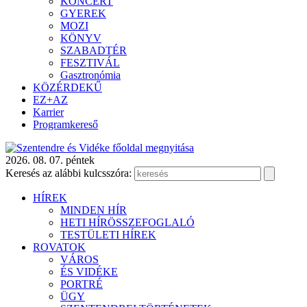
KONCERT
GYEREK
MOZI
KÖNYV
SZABADTÉR
FESZTIVÁL
Gasztronómia
KÖZÉRDEKŰ
EZ+AZ
Karrier
Programkereső
2026. 08. 07. péntek
Keresés az alábbi kulcsszóra:
HÍREK
MINDEN HÍR
HETI HÍRÖSSZEFOGLALÓ
TESTÜLETI HÍREK
ROVATOK
VÁROS
ÉS VIDÉKE
PORTRÉ
ÜGY