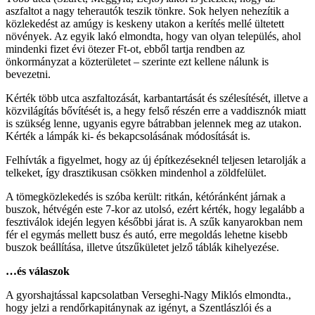
aszfaltot a nagy teherautók teszik tönkre. Sok helyen nehezítik a
közlekedést az amúgy is keskeny utakon a kerítés mellé ültetett
növények. Az egyik lakó elmondta, hogy van olyan település, ahol
mindenki fizet évi ötezer Ft-ot, ebből tartja rendben az
önkormányzat a közterületet – szerinte ezt kellene nálunk is
bevezetni.
Kérték több utca aszfaltozását, karbantartását és szélesítését, illetve a
közvilágítás bővítését is, a hegy felső részén erre a vaddisznók miatt
is szükség lenne, ugyanis egyre bátrabban jelennek meg az utakon.
Kérték a lámpák ki- és bekapcsolásának módosítását is.
Felhívták a figyelmet, hogy az új építkezéseknél teljesen letarolják a
telkeket, így drasztikusan csökken mindenhol a zöldfelület.
A tömegközlekedés is szóba került: ritkán, kétóránként járnak a
buszok, hétvégén este 7-kor az utolsó, ezért kérték, hogy legalább a
fesztiválok idején legyen későbbi járat is. A szűk kanyarokban nem
fér el egymás mellett busz és autó, erre megoldás lehetne kisebb
buszok beállítása, illetve útszűkületet jelző táblák kihelyezése.
…és válaszok
A gyorshajtással kapcsolatban Verseghi-Nagy Miklós elmondta.,
hogy jelzi a rendőrkapitánynak az igényt, a Szentlászlói és a