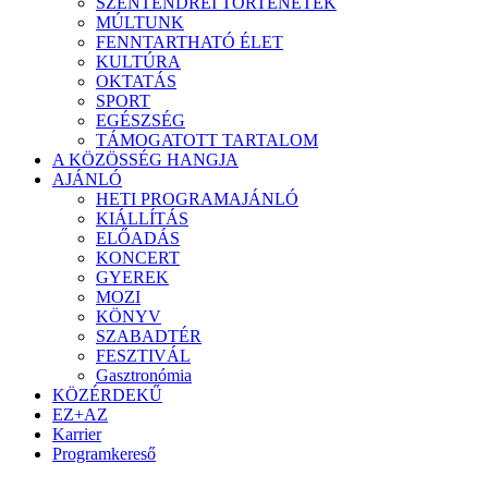
SZENTENDREI TÖRTÉNETEK
MÚLTUNK
FENNTARTHATÓ ÉLET
KULTÚRA
OKTATÁS
SPORT
EGÉSZSÉG
TÁMOGATOTT TARTALOM
A KÖZÖSSÉG HANGJA
AJÁNLÓ
HETI PROGRAMAJÁNLÓ
KIÁLLÍTÁS
ELŐADÁS
KONCERT
GYEREK
MOZI
KÖNYV
SZABADTÉR
FESZTIVÁL
Gasztronómia
KÖZÉRDEKŰ
EZ+AZ
Karrier
Programkereső