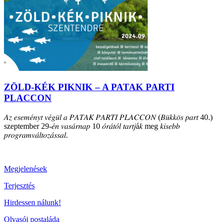
ZÖLD-KÉK PIKNIK – A PATAK PARTI
PLACCON
𝐴𝑧 𝑒𝑠𝑒𝑚𝑒́𝑛𝑦𝑡 𝑣𝑒́𝑔𝑢̈𝑙 𝑎 𝑃𝐴𝑇𝐴𝐾 𝑃𝐴𝑅𝑇𝐼 𝑃𝐿𝐴𝐶𝐶𝑂𝑁 (𝐵𝑢̈𝑘𝑘𝑜̈𝑠 𝑝𝑎𝑟𝑡 40.)
szeptember 29-𝑒́𝑛 𝑣𝑎𝑠𝑎́𝑟𝑛𝑎𝑝 10 𝑜́𝑟𝑎́𝑡𝑜́𝑙 𝑡𝑎𝑟𝑡𝑗á𝑘 meg 𝑘𝑖𝑠𝑒𝑏𝑏
𝑝𝑟𝑜𝑔𝑟𝑎𝑚𝑣𝑎́𝑙𝑡𝑜𝑧𝑎́𝑠𝑠𝑎𝑙.
Megjelenések
Terjesztés
Hirdessen nálunk!
Olvasói postaláda