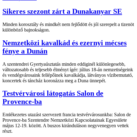
Sikeres szezont zárt a Dunakanyar SE
Minden korosztály és mindkét nem fejlődött és jól szerepelt a tizenöt
különböző bajnokságon.
Nemzetközi kavalkád és ezernyi mécses
fénye a Dunán
A szentendrei Gyertyaúsztatás minden eddiginél különlegesebb,
változatosabb és teljesebb élményt ígér: július 18-án nemzetiségeink
és vendégvárosaink fellépőinek kavalkádja, látványos vízibemutató,
koncertek és táncház koronázza meg a Duna ünnepét.
Testvérvárosi látogatás Salon de
Provence-ba
Emlékezetes utazást szervezett francia testvérvárosunkba: Salon de
Provence-ba Szentendre Nemzetközi Kapcsolatainak Egyesülete
május 12-19. között. A buszos kiránduláson negyvenegyen vettek
részt.