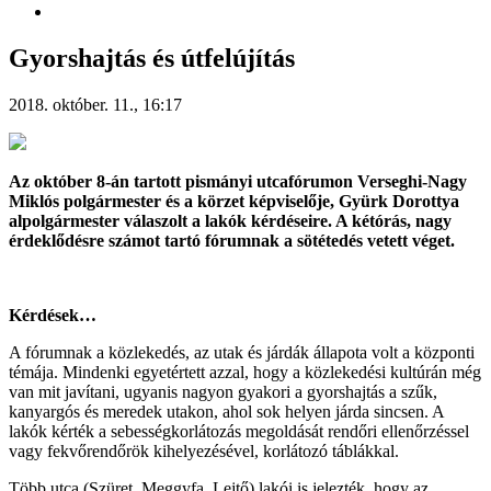
Gyorshajtás és útfelújítás
2018. október. 11., 16:17
Az október 8-án tartott pismányi utcafórumon Verseghi-Nagy
Miklós polgármester és a körzet képviselője, Gyürk Dorottya
alpolgármester válaszolt a lakók kérdéseire. A kétórás, nagy
érdeklődésre számot tartó fórumnak a sötétedés vetett véget.
Kérdések…
A fórumnak a közlekedés, az utak és járdák állapota volt a központi
témája. Mindenki egyetértett azzal, hogy a közlekedési kultúrán még
van mit javítani, ugyanis nagyon gyakori a gyorshajtás a szűk,
kanyargós és meredek utakon, ahol sok helyen járda sincsen. A
lakók kérték a sebességkorlátozás megoldását rendőri ellenőrzéssel
vagy fekvőrendőrök kihelyezésével, korlátozó táblákkal.
Több utca (Szüret, Meggyfa, Lejtő) lakói is jelezték, hogy az