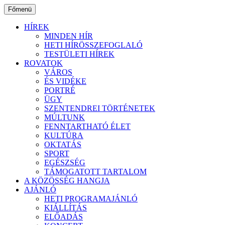
Ugrás
Főmenü
a
tartalomhoz
HÍREK
MINDEN HÍR
HETI HÍRÖSSZEFOGLALÓ
TESTÜLETI HÍREK
ROVATOK
VÁROS
ÉS VIDÉKE
PORTRÉ
ÜGY
SZENTENDREI TÖRTÉNETEK
MÚLTUNK
FENNTARTHATÓ ÉLET
KULTÚRA
OKTATÁS
SPORT
EGÉSZSÉG
TÁMOGATOTT TARTALOM
A KÖZÖSSÉG HANGJA
AJÁNLÓ
HETI PROGRAMAJÁNLÓ
KIÁLLÍTÁS
ELŐADÁS