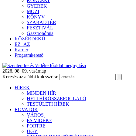
KONCERT
GYEREK
MOZI
KÖNYV
SZABADTÉR
FESZTIVÁL
Gasztronómia
KÖZÉRDEKŰ
EZ+AZ
Karrier
Programkereső
2026. 08. 09. vasárnap
Keresés az alábbi kulcsszóra:
HÍREK
MINDEN HÍR
HETI HÍRÖSSZEFOGLALÓ
TESTÜLETI HÍREK
ROVATOK
VÁROS
ÉS VIDÉKE
PORTRÉ
ÜGY