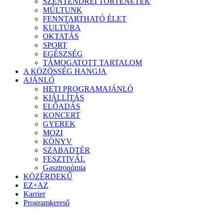
SZENTENDREI TÖRTÉNETEK
MÚLTUNK
FENNTARTHATÓ ÉLET
KULTÚRA
OKTATÁS
SPORT
EGÉSZSÉG
TÁMOGATOTT TARTALOM
A KÖZÖSSÉG HANGJA
AJÁNLÓ
HETI PROGRAMAJÁNLÓ
KIÁLLÍTÁS
ELŐADÁS
KONCERT
GYEREK
MOZI
KÖNYV
SZABADTÉR
FESZTIVÁL
Gasztronómia
KÖZÉRDEKŰ
EZ+AZ
Karrier
Programkereső