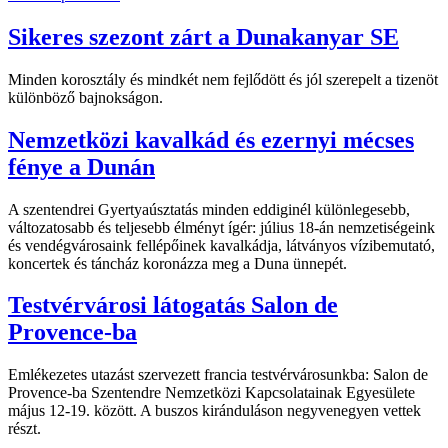
Sikeres szezont zárt a Dunakanyar SE
Minden korosztály és mindkét nem fejlődött és jól szerepelt a tizenöt
különböző bajnokságon.
Nemzetközi kavalkád és ezernyi mécses
fénye a Dunán
A szentendrei Gyertyaúsztatás minden eddiginél különlegesebb,
változatosabb és teljesebb élményt ígér: július 18-án nemzetiségeink
és vendégvárosaink fellépőinek kavalkádja, látványos vízibemutató,
koncertek és táncház koronázza meg a Duna ünnepét.
Testvérvárosi látogatás Salon de
Provence-ba
Emlékezetes utazást szervezett francia testvérvárosunkba: Salon de
Provence-ba Szentendre Nemzetközi Kapcsolatainak Egyesülete
május 12-19. között. A buszos kiránduláson negyvenegyen vettek
részt.