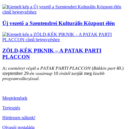
Új vezető a Szentendrei Kulturális Központ élén
ZÖLD-KÉK PIKNIK – A PATAK PARTI
PLACCON
𝐴𝑧 𝑒𝑠𝑒𝑚𝑒́𝑛𝑦𝑡 𝑣𝑒́𝑔𝑢̈𝑙 𝑎 𝑃𝐴𝑇𝐴𝐾 𝑃𝐴𝑅𝑇𝐼 𝑃𝐿𝐴𝐶𝐶𝑂𝑁 (𝐵𝑢̈𝑘𝑘𝑜̈𝑠 𝑝𝑎𝑟𝑡 40.)
szeptember 29-𝑒́𝑛 𝑣𝑎𝑠𝑎́𝑟𝑛𝑎𝑝 10 𝑜́𝑟𝑎́𝑡𝑜́𝑙 𝑡𝑎𝑟𝑡𝑗á𝑘 meg 𝑘𝑖𝑠𝑒𝑏𝑏
𝑝𝑟𝑜𝑔𝑟𝑎𝑚𝑣𝑎́𝑙𝑡𝑜𝑧𝑎́𝑠𝑠𝑎𝑙.
Megjelenések
Terjesztés
Hirdessen nálunk!
Olvasói postaláda