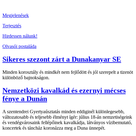
Megjelenések
Terjesztés
Hirdessen nálunk!
Olvasói postaláda
Sikeres szezont zárt a Dunakanyar SE
Minden korosztály és mindkét nem fejlődött és jól szerepelt a tizenöt
különböző bajnokságon.
Nemzetközi kavalkád és ezernyi mécses
fénye a Dunán
A szentendrei Gyertyaúsztatás minden eddiginél különlegesebb,
változatosabb és teljesebb élményt ígér: július 18-án nemzetiségeink
és vendégvárosaink fellépőinek kavalkádja, látványos vízibemutató,
koncertek és táncház koronázza meg a Duna ünnepét.