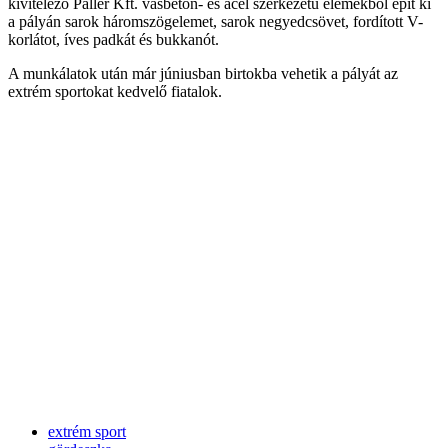
kivitelező Pallér Kft. vasbeton- és acél szerkezetű elemekből épít ki
a pályán sarok háromszögelemet, sarok negyedcsövet, fordított V-
korlátot, íves padkát és bukkanót.
A munkálatok után már júniusban birtokba vehetik a pályát az
extrém sportokat kedvelő fiatalok.
extrém sport