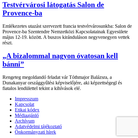
Testvérvárosi látogatás Salon de
Provence-ba
Emlékezetes utazást szervezett francia testvérvárosunkba: Salon de
Provence-ba Szentendre Nemzetközi Kapcsolatainak Egyesülete
május 12-19. között. A buszos kiránduláson negyvenegyen vettek
részt.
„A bizalommal nagyon óvatosan kell
bánni”
Rengeteg megoldandó feladat vár Tóthmajor Balázsra, a
Dunakanyar országgyűlési képviselőjére, aki képzettségegl és
fiatalos lendülettel tekint a kihívások elé.
Impresszum
Kapcsolat
Etikai kódex
Médiaajánló
Archívum
Adatvédelmi tájékoztató
Önkormányzati hírek