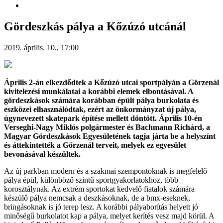
Gördeszkás pálya a Kőzúzó utcánál
2019. április. 10., 17:00
Április 2-án elkezdődtek a Kőzúzó utcai sportpályán a Görzenál
kivitelezési munkálatai a korábbi elemek elbontásával. A
gördeszkások számára korábban épült pálya burkolata és
eszközei elhasználódtak, ezért az önkormányzat új pálya,
úgynevezett skatepark építése mellett döntött. Április 10-én
Verseghi-Nagy Miklós polgármester és Bachmann Richárd, a
Magyar Gördeszkások Egyesületének tagja járta be a helyszínt
és áttekintették a Görzenál terveit, melyek ez egyesület
bevonásával készültek.
Az új parkban modern és a szakmai szempontoknak is megfelelő
pálya épül, különböző szintű sportgyakorlatokhoz, több
korosztálynak. Az extrém sportokat kedvelő fiatalok számára
készülő pálya nemcsak a deszkásoknak, de a bmx-eseknek,
bringásoknak is jó terep lesz. A korábbi pályaborítás helyett jó
minőségű burkolatot kap a pálya, melyet kerítés vesz majd körül. A