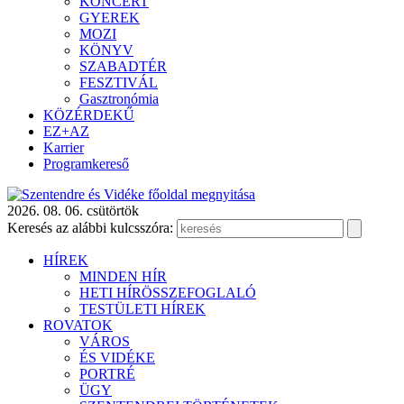
KONCERT
GYEREK
MOZI
KÖNYV
SZABADTÉR
FESZTIVÁL
Gasztronómia
KÖZÉRDEKŰ
EZ+AZ
Karrier
Programkereső
2026. 08. 06. csütörtök
Keresés az alábbi kulcsszóra:
HÍREK
MINDEN HÍR
HETI HÍRÖSSZEFOGLALÓ
TESTÜLETI HÍREK
ROVATOK
VÁROS
ÉS VIDÉKE
PORTRÉ
ÜGY