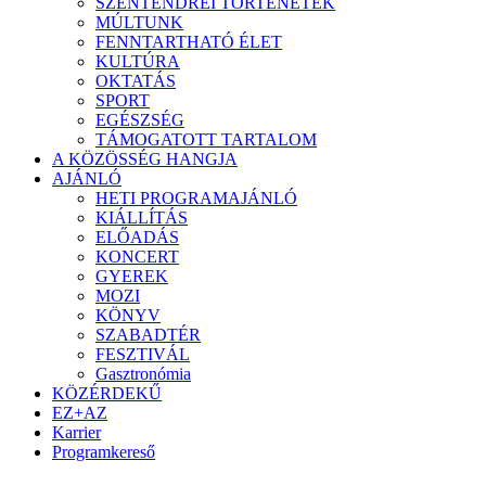
SZENTENDREI TÖRTÉNETEK
MÚLTUNK
FENNTARTHATÓ ÉLET
KULTÚRA
OKTATÁS
SPORT
EGÉSZSÉG
TÁMOGATOTT TARTALOM
A KÖZÖSSÉG HANGJA
AJÁNLÓ
HETI PROGRAMAJÁNLÓ
KIÁLLÍTÁS
ELŐADÁS
KONCERT
GYEREK
MOZI
KÖNYV
SZABADTÉR
FESZTIVÁL
Gasztronómia
KÖZÉRDEKŰ
EZ+AZ
Karrier
Programkereső