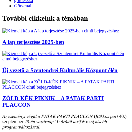
gördeszka
Görzenál
További cikkeink a témában
A lap terjesztése 2025-ben
Új vezető a Szentendrei Kulturális Központ élén
ZÖLD-KÉK PIKNIK – A PATAK PARTI
PLACCON
𝐴𝑧 𝑒𝑠𝑒𝑚𝑒́𝑛𝑦𝑡 𝑣𝑒́𝑔𝑢̈𝑙 𝑎 𝑃𝐴𝑇𝐴𝐾 𝑃𝐴𝑅𝑇𝐼 𝑃𝐿𝐴𝐶𝐶𝑂𝑁 (𝐵𝑢̈𝑘𝑘𝑜̈𝑠 𝑝𝑎𝑟𝑡 40.)
szeptember 29-𝑒́𝑛 𝑣𝑎𝑠𝑎́𝑟𝑛𝑎𝑝 10 𝑜́𝑟𝑎́𝑡𝑜́𝑙 𝑡𝑎𝑟𝑡𝑗á𝑘 meg 𝑘𝑖𝑠𝑒𝑏𝑏
𝑝𝑟𝑜𝑔𝑟𝑎𝑚𝑣𝑎́𝑙𝑡𝑜𝑧𝑎́𝑠𝑠𝑎𝑙.