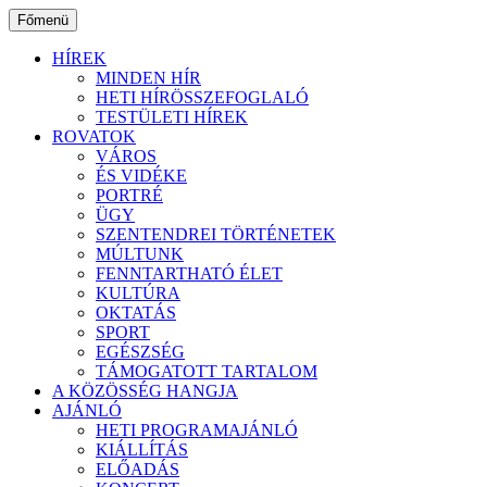
Ugrás
Főmenü
a
tartalomhoz
HÍREK
MINDEN HÍR
HETI HÍRÖSSZEFOGLALÓ
TESTÜLETI HÍREK
ROVATOK
VÁROS
ÉS VIDÉKE
PORTRÉ
ÜGY
SZENTENDREI TÖRTÉNETEK
MÚLTUNK
FENNTARTHATÓ ÉLET
KULTÚRA
OKTATÁS
SPORT
EGÉSZSÉG
TÁMOGATOTT TARTALOM
A KÖZÖSSÉG HANGJA
AJÁNLÓ
HETI PROGRAMAJÁNLÓ
KIÁLLÍTÁS
ELŐADÁS