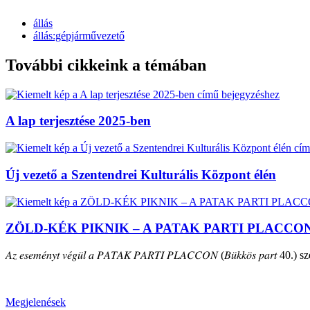
állás
állás:gépjárművezető
További cikkeink a témában
A lap terjesztése 2025-ben
Új vezető a Szentendrei Kulturális Központ élén
ZÖLD-KÉK PIKNIK – A PATAK PARTI PLACCO
𝐴𝑧 𝑒𝑠𝑒𝑚𝑒́𝑛𝑦𝑡 𝑣𝑒́𝑔𝑢̈𝑙 𝑎 𝑃𝐴𝑇𝐴𝐾 𝑃𝐴𝑅𝑇𝐼 𝑃𝐿𝐴𝐶𝐶𝑂𝑁 (𝐵𝑢̈𝑘𝑘𝑜̈𝑠 𝑝𝑎𝑟𝑡 40.) szepte
Megjelenések