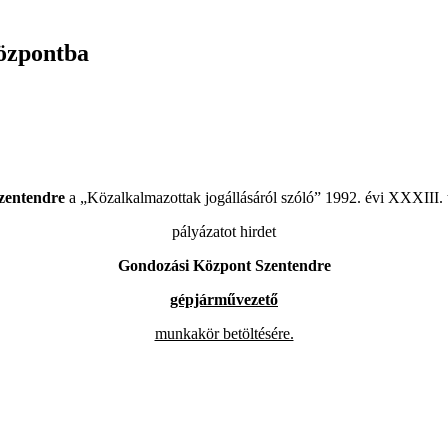
özpontba
zentendre
a „Közalkalmazottak jogállásáról szóló” 1992. évi XXXIII. 
pályázatot hirdet
Gondozási Központ Szentendre
gépjárművezető
munkakör betöltésére.