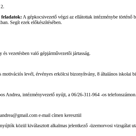
 2.
 feladatok:
A gépkocsivezető végzi az ellátottak intézménybe történő be 
kban. Segít ezek előkészítésében.
y és vezetésben való gépjárművezetői jártasság.
 motivációs levél, érvényes erkölcsi bizonyítvány, 8 általános iskolai 
ipos Andrea, intézményvezető nyújt, a 06/26-311-964 -os telefonszámon
.andrea@gmail.com e-mail címen keresztül
yújtók közül kiválasztott alkalmas jelentkező -üzemorvosi vizsgálat utá