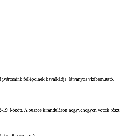
égvárosaink fellépőinek kavalkádja, látványos vízibemutató,
-19. között. A buszos kiránduláson negyvenegyen vettek részt.
nt a kihívások elé.