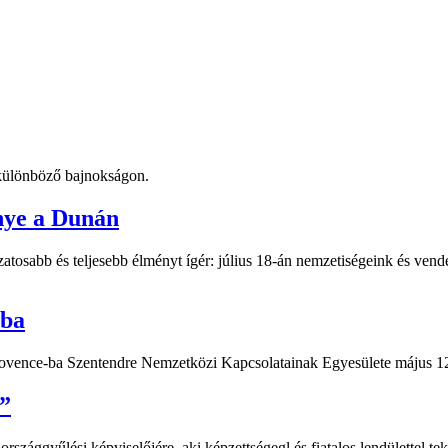
t különböző bajnokságon.
nye a Dunán
atosabb és teljesebb élményt ígér: július 18-án nemzetiségeink és vend
-ba
Provence-ba Szentendre Nemzetközi Kapcsolatainak Egyesülete május 12
”
ággyűlési képviselőjére, aki képzettségegl és fiatalos lendülettel teki