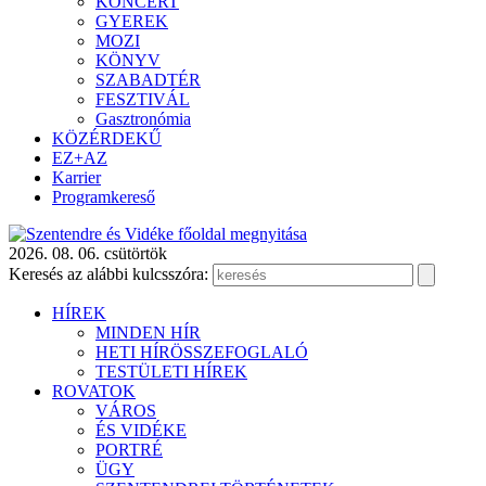
KONCERT
GYEREK
MOZI
KÖNYV
SZABADTÉR
FESZTIVÁL
Gasztronómia
KÖZÉRDEKŰ
EZ+AZ
Karrier
Programkereső
2026. 08. 06. csütörtök
Keresés az alábbi kulcsszóra:
HÍREK
MINDEN HÍR
HETI HÍRÖSSZEFOGLALÓ
TESTÜLETI HÍREK
ROVATOK
VÁROS
ÉS VIDÉKE
PORTRÉ
ÜGY