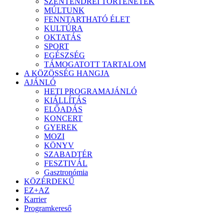
SZENTENDREI TÖRTÉNETEK
MÚLTUNK
FENNTARTHATÓ ÉLET
KULTÚRA
OKTATÁS
SPORT
EGÉSZSÉG
TÁMOGATOTT TARTALOM
A KÖZÖSSÉG HANGJA
AJÁNLÓ
HETI PROGRAMAJÁNLÓ
KIÁLLÍTÁS
ELŐADÁS
KONCERT
GYEREK
MOZI
KÖNYV
SZABADTÉR
FESZTIVÁL
Gasztronómia
KÖZÉRDEKŰ
EZ+AZ
Karrier
Programkereső