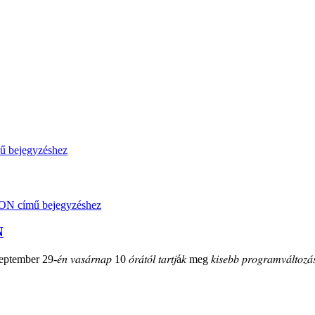
N
mber 29-𝑒́𝑛 𝑣𝑎𝑠𝑎́𝑟𝑛𝑎𝑝 10 𝑜́𝑟𝑎́𝑡𝑜́𝑙 𝑡𝑎𝑟𝑡𝑗á𝑘 meg 𝑘𝑖𝑠𝑒𝑏𝑏 𝑝𝑟𝑜𝑔𝑟𝑎𝑚𝑣𝑎́𝑙𝑡𝑜𝑧𝑎́𝑠