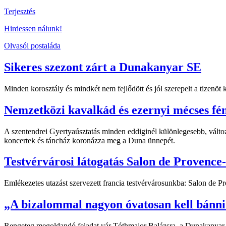
Terjesztés
Hirdessen nálunk!
Olvasói postaláda
Sikeres szezont zárt a Dunakanyar SE
Minden korosztály és mindkét nem fejlődött és jól szerepelt a tizenö
Nemzetközi kavalkád és ezernyi mécses fé
A szentendrei Gyertyaúsztatás minden eddiginél különlegesebb, változ
koncertek és táncház koronázza meg a Duna ünnepét.
Testvérvárosi látogatás Salon de Provence
Emlékezetes utazást szervezett francia testvérvárosunkba: Salon de 
„A bizalommal nagyon óvatosan kell bánni
Rengeteg megoldandó feladat vár Tóthmajor Balázsra, a Dunakanyar orsz