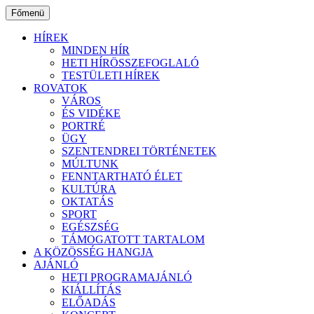
Ugrás
Főmenü
a
tartalomhoz
HÍREK
MINDEN HÍR
HETI HÍRÖSSZEFOGLALÓ
TESTÜLETI HÍREK
ROVATOK
VÁROS
ÉS VIDÉKE
PORTRÉ
ÜGY
SZENTENDREI TÖRTÉNETEK
MÚLTUNK
FENNTARTHATÓ ÉLET
KULTÚRA
OKTATÁS
SPORT
EGÉSZSÉG
TÁMOGATOTT TARTALOM
A KÖZÖSSÉG HANGJA
AJÁNLÓ
HETI PROGRAMAJÁNLÓ
KIÁLLÍTÁS
ELŐADÁS