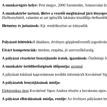
A munkavégzés helye:
Pest megye, 2000 Szentendre, Sztaravodai út
A munkakörbe tartozó, illetve a vezetői megbízással járó lényeges
főzőkonyháról, valamint az azt igénylők lakására kiszállítja ételhordó
Illetmény és juttatások:
Kjt. rendelkezései az irányadók
Pályázati feltételek:
8 általános, érvényes gépjárművezetői jogosítván
Elvárt kompetenciák:
türelem, empátia, jó szervezőkészség.
A pályázat részeként benyújtandó iratok, igazolások:
Önéletrajz és
A munkakör betölthetőségének időpontja:
azonnal
A pályázati kiírással kapcsolatosan további információt Kecskésné S
A pályázatok benyújtásának módja:
Elektronikus úton
Kecskésné Sipos Andrea részére a kecskesne.sipos
A pályázat elbírálásának módja, rendje:
Az érvényes pályázatot ben