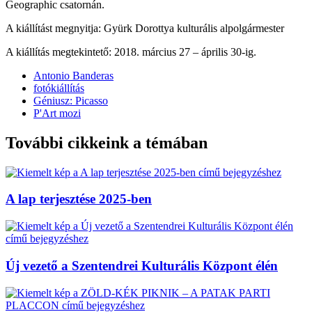
Geographic csatornán.
A kiállítást megnyitja: Gyürk Dorottya kulturális alpolgármester
A kiállítás megtekintető: 2018. március 27 – április 30-ig.
Antonio Banderas
fotókiállítás
Géniusz: Picasso
P'Art mozi
További cikkeink a témában
A lap terjesztése 2025-ben
Új vezető a Szentendrei Kulturális Központ élén