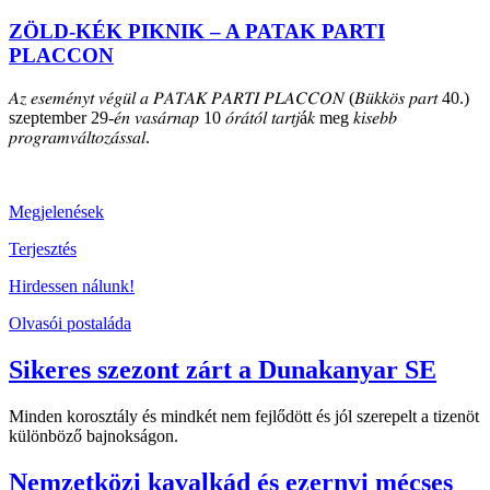
ZÖLD-KÉK PIKNIK – A PATAK PARTI
PLACCON
𝐴𝑧 𝑒𝑠𝑒𝑚𝑒́𝑛𝑦𝑡 𝑣𝑒́𝑔𝑢̈𝑙 𝑎 𝑃𝐴𝑇𝐴𝐾 𝑃𝐴𝑅𝑇𝐼 𝑃𝐿𝐴𝐶𝐶𝑂𝑁 (𝐵𝑢̈𝑘𝑘𝑜̈𝑠 𝑝𝑎𝑟𝑡 40.)
szeptember 29-𝑒́𝑛 𝑣𝑎𝑠𝑎́𝑟𝑛𝑎𝑝 10 𝑜́𝑟𝑎́𝑡𝑜́𝑙 𝑡𝑎𝑟𝑡𝑗á𝑘 meg 𝑘𝑖𝑠𝑒𝑏𝑏
𝑝𝑟𝑜𝑔𝑟𝑎𝑚𝑣𝑎́𝑙𝑡𝑜𝑧𝑎́𝑠𝑠𝑎𝑙.
Megjelenések
Terjesztés
Hirdessen nálunk!
Olvasói postaláda
Sikeres szezont zárt a Dunakanyar SE
Minden korosztály és mindkét nem fejlődött és jól szerepelt a tizenöt
különböző bajnokságon.
Nemzetközi kavalkád és ezernyi mécses