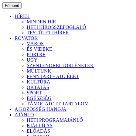
Ugrás
Főmenü
a
tartalomhoz
HÍREK
MINDEN HÍR
HETI HÍRÖSSZEFOGLALÓ
TESTÜLETI HÍREK
ROVATOK
VÁROS
ÉS VIDÉKE
PORTRÉ
ÜGY
SZENTENDREI TÖRTÉNETEK
MÚLTUNK
FENNTARTHATÓ ÉLET
KULTÚRA
OKTATÁS
SPORT
EGÉSZSÉG
TÁMOGATOTT TARTALOM
A KÖZÖSSÉG HANGJA
AJÁNLÓ
HETI PROGRAMAJÁNLÓ
KIÁLLÍTÁS
ELŐADÁS