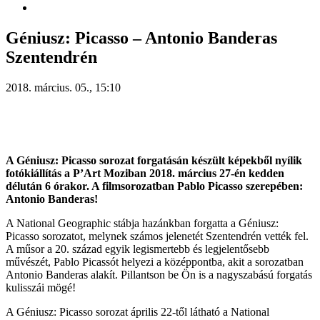
Géniusz: Picasso – Antonio Banderas
Szentendrén
2018. március. 05., 15:10
A Géniusz: Picasso sorozat forgatásán készült képekből nyílik
fotókiállítás a P’Art Moziban 2018. március 27-én kedden
délután 6 órakor. A filmsorozatban Pablo Picasso szerepében:
Antonio Banderas!
A National Geographic stábja hazánkban forgatta a Géniusz:
Picasso sorozatot, melynek számos jelenetét Szentendrén vették fel.
A műsor a 20. század egyik legismertebb és legjelentősebb
művészét, Pablo Picassót helyezi a középpontba, akit a sorozatban
Antonio Banderas alakít. Pillantson be Ön is a nagyszabású forgatás
kulisszái mögé!
A Géniusz: Picasso sorozat április 22-től látható a National