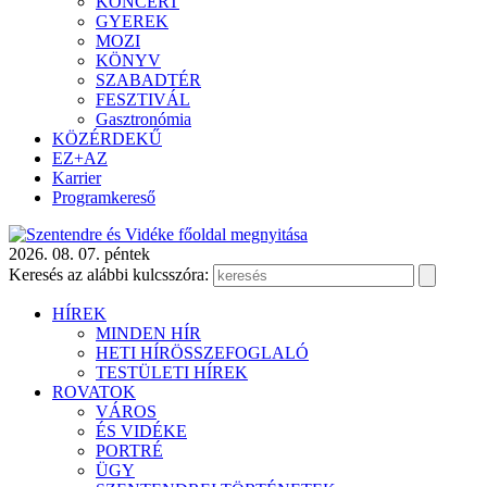
KONCERT
GYEREK
MOZI
KÖNYV
SZABADTÉR
FESZTIVÁL
Gasztronómia
KÖZÉRDEKŰ
EZ+AZ
Karrier
Programkereső
2026. 08. 07. péntek
Keresés az alábbi kulcsszóra:
HÍREK
MINDEN HÍR
HETI HÍRÖSSZEFOGLALÓ
TESTÜLETI HÍREK
ROVATOK
VÁROS
ÉS VIDÉKE
PORTRÉ
ÜGY