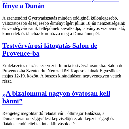
fénye a Dunán
A szentendrei Gyertyaúsztatás minden eddiginél különlegesebb,
változatosabb és teljesebb élményt ígér: július 18-án nemzetiségeink
és vendégvárosaink fellépőinek kavalkádja, látványos vízibemutató,
koncertek és táncház koronázza meg a Duna ünnepét.
Testvérvárosi látogatás Salon de
Provence-ba
Emlékezetes utazást szervezett francia testvérvárosunkba: Salon de
Provence-ba Szentendre Nemzetközi Kapcsolatainak Egyesülete
május 12-19. között. A buszos kiránduláson negyvenegyen vettek
részt.
„A bizalommal nagyon óvatosan kell
bánni”
Rengeteg megoldandó feladat vár Tóthmajor Balázsra, a
Dunakanyar országgyűlési képviselőjére, aki képzettségegl és
fiatalos lendülettel tekint a kihívások elé.