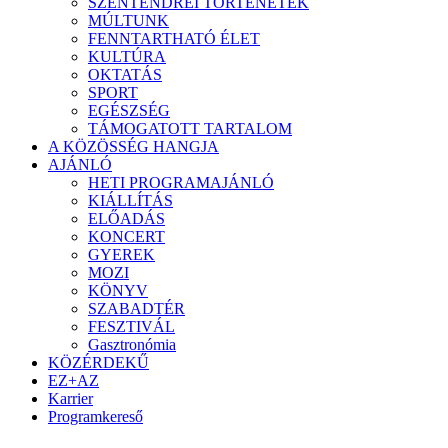
SZENTENDREI TÖRTÉNETEK
MÚLTUNK
FENNTARTHATÓ ÉLET
KULTÚRA
OKTATÁS
SPORT
EGÉSZSÉG
TÁMOGATOTT TARTALOM
A KÖZÖSSÉG HANGJA
AJÁNLÓ
HETI PROGRAMAJÁNLÓ
KIÁLLÍTÁS
ELŐADÁS
KONCERT
GYEREK
MOZI
KÖNYV
SZABADTÉR
FESZTIVÁL
Gasztronómia
KÖZÉRDEKŰ
EZ+AZ
Karrier
Programkereső