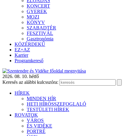
ELŐADÁS
KONCERT
GYEREK
MOZI
KÖNYV
SZABADTÉR
FESZTIVÁL
Gasztronómia
KÖZÉRDEKŰ
EZ+AZ
Karrier
Programkereső
2026. 08. 10. hétfő
Keresés az alábbi kulcsszóra:
HÍREK
MINDEN HÍR
HETI HÍRÖSSZEFOGLALÓ
TESTÜLETI HÍREK
ROVATOK
VÁROS
ÉS VIDÉKE
PORTRÉ