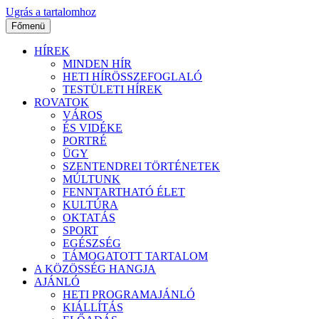
Ugrás a tartalomhoz
Főmenü
HÍREK
MINDEN HÍR
HETI HÍRÖSSZEFOGLALÓ
TESTÜLETI HÍREK
ROVATOK
VÁROS
ÉS VIDÉKE
PORTRÉ
ÜGY
SZENTENDREI TÖRTÉNETEK
MÚLTUNK
FENNTARTHATÓ ÉLET
KULTÚRA
OKTATÁS
SPORT
EGÉSZSÉG
TÁMOGATOTT TARTALOM
A KÖZÖSSÉG HANGJA
AJÁNLÓ
HETI PROGRAMAJÁNLÓ
KIÁLLÍTÁS