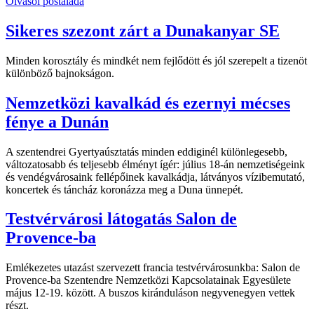
Olvasói postaláda
Sikeres szezont zárt a Dunakanyar SE
Minden korosztály és mindkét nem fejlődött és jól szerepelt a tizenöt
különböző bajnokságon.
Nemzetközi kavalkád és ezernyi mécses
fénye a Dunán
A szentendrei Gyertyaúsztatás minden eddiginél különlegesebb,
változatosabb és teljesebb élményt ígér: július 18-án nemzetiségeink
és vendégvárosaink fellépőinek kavalkádja, látványos vízibemutató,
koncertek és táncház koronázza meg a Duna ünnepét.
Testvérvárosi látogatás Salon de
Provence-ba
Emlékezetes utazást szervezett francia testvérvárosunkba: Salon de
Provence-ba Szentendre Nemzetközi Kapcsolatainak Egyesülete
május 12-19. között. A buszos kiránduláson negyvenegyen vettek
részt.