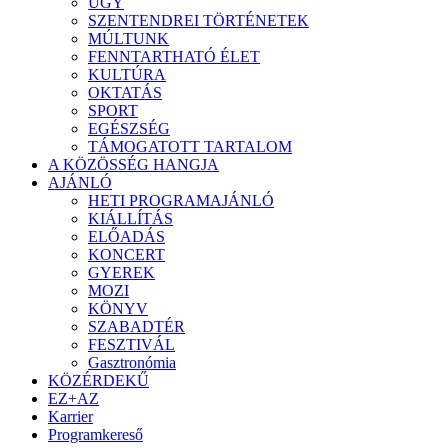
ÜGY
SZENTENDREI TÖRTÉNETEK
MÚLTUNK
FENNTARTHATÓ ÉLET
KULTÚRA
OKTATÁS
SPORT
EGÉSZSÉG
TÁMOGATOTT TARTALOM
A KÖZÖSSÉG HANGJA
AJÁNLÓ
HETI PROGRAMAJÁNLÓ
KIÁLLÍTÁS
ELŐADÁS
KONCERT
GYEREK
MOZI
KÖNYV
SZABADTÉR
FESZTIVÁL
Gasztronómia
KÖZÉRDEKŰ
EZ+AZ
Karrier
Programkereső