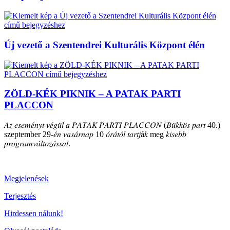
Új vezető a Szentendrei Kulturális Központ élén
ZÖLD-KÉK PIKNIK – A PATAK PARTI
PLACCON
𝐴𝑧 𝑒𝑠𝑒𝑚𝑒́𝑛𝑦𝑡 𝑣𝑒́𝑔𝑢̈𝑙 𝑎 𝑃𝐴𝑇𝐴𝐾 𝑃𝐴𝑅𝑇𝐼 𝑃𝐿𝐴𝐶𝐶𝑂𝑁 (𝐵𝑢̈𝑘𝑘𝑜̈𝑠 𝑝𝑎𝑟𝑡 40.)
szeptember 29-𝑒́𝑛 𝑣𝑎𝑠𝑎́𝑟𝑛𝑎𝑝 10 𝑜́𝑟𝑎́𝑡𝑜́𝑙 𝑡𝑎𝑟𝑡𝑗á𝑘 meg 𝑘𝑖𝑠𝑒𝑏𝑏
𝑝𝑟𝑜𝑔𝑟𝑎𝑚𝑣𝑎́𝑙𝑡𝑜𝑧𝑎́𝑠𝑠𝑎𝑙.
Megjelenések
Terjesztés
Hirdessen nálunk!