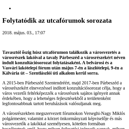
Folytatódik az utcafórumok sorozata
2018. május. 03., 17:07
Tavasztól őszig húsz utcafórumon találkozik a városvezetés a
városrészek lakóival a tavaly Párbeszéd a városrészekért néven
indult konzultációsorozat folytatásaként. A belvárosi és a
Vasvári lakótelepi fórum után május 7-én a lászlótelepi, 9-én a
Kálvária út – Szentlászlói úti alkalom kerül sorra.
A 2015-ben Párbeszéd Szentendréért, majd 2017-ben Párbeszéd a
városrészekért elnevezéssel indított konzultációsorozat célja, hogy a
város vezetői feltérképezzék a városrészek sajátos igényeit annak
érdekében, hogy a lehetséges fejlesztésekből a területenként
legfontosabbnak tartott beruházások valósuljanak meg.
A városrészekben megszervezett fórumokon Verseghi-Nagy Miklós
polgármester, valamint a körzet önkormányzati képviselője és más
városvezetők a lakókkal személyesen, kötetlen formában
beszélgetnek arról, hogy milyen fejlesztési igényeik vannak, milyen