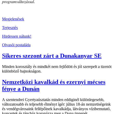
𝑝𝑟𝑜𝑔𝑟𝑎𝑚𝑣𝑎́𝑙𝑡𝑜𝑧𝑎́𝑠𝑠𝑎𝑙.
Megjelenések
Terjesztés
Hirdessen nálunk!
Olvasói postaláda
Sikeres szezont zárt a Dunakanyar SE
Minden korosztály és mindkét nem fejlődött és jól szerepelt a tizenöt
különböző bajnokságon.
Nemzetközi kavalkád és ezernyi mécses
fénye a Dunán
A szentendrei Gyertyaúsztatás minden eddiginél különlegesebb,
változatosabb és teljesebb élményt ígér: július 18-án nemzetiségeink
és vendégvárosaink fellépőinek kavalkádja, látványos vízibemutató,
koncertek és táncház koronázza meg a Duna ünnepét.