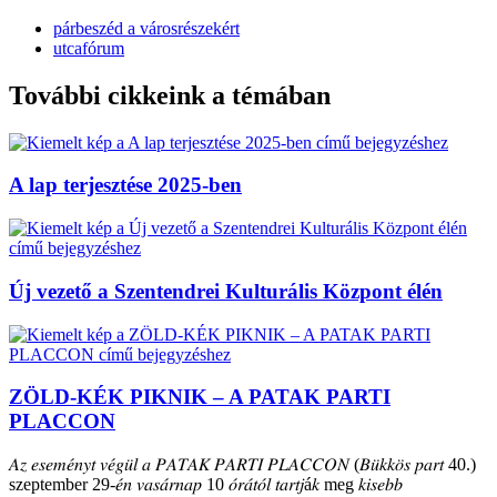
párbeszéd a városrészekért
utcafórum
További cikkeink a témában
A lap terjesztése 2025-ben
Új vezető a Szentendrei Kulturális Központ élén
ZÖLD-KÉK PIKNIK – A PATAK PARTI
PLACCON
𝐴𝑧 𝑒𝑠𝑒𝑚𝑒́𝑛𝑦𝑡 𝑣𝑒́𝑔𝑢̈𝑙 𝑎 𝑃𝐴𝑇𝐴𝐾 𝑃𝐴𝑅𝑇𝐼 𝑃𝐿𝐴𝐶𝐶𝑂𝑁 (𝐵𝑢̈𝑘𝑘𝑜̈𝑠 𝑝𝑎𝑟𝑡 40.)
szeptember 29-𝑒́𝑛 𝑣𝑎𝑠𝑎́𝑟𝑛𝑎𝑝 10 𝑜́𝑟𝑎́𝑡𝑜́𝑙 𝑡𝑎𝑟𝑡𝑗á𝑘 meg 𝑘𝑖𝑠𝑒𝑏𝑏