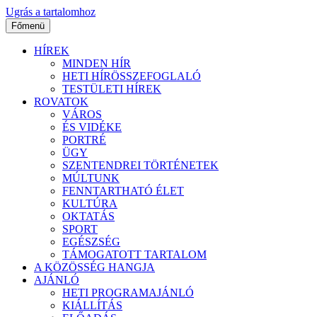
Ugrás a tartalomhoz
Főmenü
HÍREK
MINDEN HÍR
HETI HÍRÖSSZEFOGLALÓ
TESTÜLETI HÍREK
ROVATOK
VÁROS
ÉS VIDÉKE
PORTRÉ
ÜGY
SZENTENDREI TÖRTÉNETEK
MÚLTUNK
FENNTARTHATÓ ÉLET
KULTÚRA
OKTATÁS
SPORT
EGÉSZSÉG
TÁMOGATOTT TARTALOM
A KÖZÖSSÉG HANGJA
AJÁNLÓ
HETI PROGRAMAJÁNLÓ
KIÁLLÍTÁS