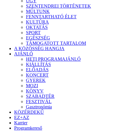
ÜGY
SZENTENDREI TÖRTÉNETEK
MÚLTUNK
FENNTARTHATÓ ÉLET
KULTÚRA
OKTATÁS
SPORT
EGÉSZSÉG
TÁMOGATOTT TARTALOM
A KÖZÖSSÉG HANGJA
AJÁNLÓ
HETI PROGRAMAJÁNLÓ
KIÁLLÍTÁS
ELŐADÁS
KONCERT
GYEREK
MOZI
KÖNYV
SZABADTÉR
FESZTIVÁL
Gasztronómia
KÖZÉRDEKŰ
EZ+AZ
Karrier
Programkereső