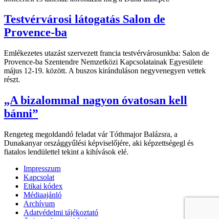
Testvérvárosi látogatás Salon de
Provence-ba
Emlékezetes utazást szervezett francia testvérvárosunkba: Salon de
Provence-ba Szentendre Nemzetközi Kapcsolatainak Egyesülete
május 12-19. között. A buszos kiránduláson negyvenegyen vettek
részt.
„A bizalommal nagyon óvatosan kell
bánni”
Rengeteg megoldandó feladat vár Tóthmajor Balázsra, a
Dunakanyar országgyűlési képviselőjére, aki képzettségegl és
fiatalos lendülettel tekint a kihívások elé.
Impresszum
Kapcsolat
Etikai kódex
Médiaajánló
Archívum
Adatvédelmi tájékoztató