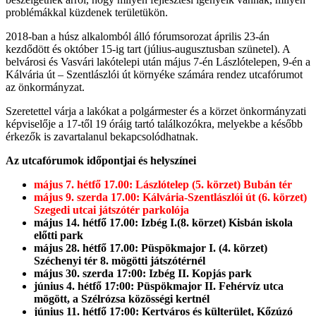
problémákkal küzdenek területükön.
2018-ban a húsz alkalomból álló fórumsorozat április 23-án
kezdődött és október 15-ig tart (július-augusztusban szünetel). A
belvárosi és Vasvári lakótelepi után május 7-én Lászlótelepen, 9-én a
Kálvária út – Szentlászlói út környéke számára rendez utcafórumot
az önkormányzat.
Szeretettel várja a lakókat a polgármester és a körzet önkormányzati
képviselője a 17-től 19 óráig tartó találkozókra, melyekbe a később
érkezők is zavartalanul bekapcsolódhatnak.
Az utcafórumok időpontjai és helyszínei
május 7. hétfő 17.00: Lászlótelep (5. körzet) Bubán tér
május 9. szerda 17.00: Kálvária-Szentlászlói út (6. körzet)
Szegedi utcai játszótér parkolója
május 14. hétfő 17.00: Izbég I.(8. körzet) Kisbán iskola
előtti park
május 28. hétfő 17.00: Püspökmajor I. (4. körzet)
Széchenyi tér 8. mögötti játszótérnél
május 30. szerda 17:00: Izbég II. Kopjás park
június 4. hétfő 17:00: Püspökmajor II. Fehérvíz utca
mögött, a Szélrózsa közösségi kertnél
június 11. hétfő 17:00: Kertváros és külterület, Kőzúzó