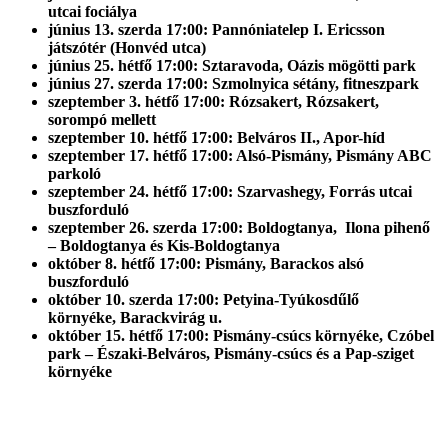
utcai fociálya
június 13. szerda 17:00: Pannóniatelep I. Ericsson
játszótér (Honvéd utca)
június 25. hétfő 17:00: Sztaravoda, Oázis mögötti park
június 27. szerda 17:00: Szmolnyica sétány, fitneszpark
szeptember 3. hétfő 17:00: Rózsakert, Rózsakert,
sorompó mellett
szeptember 10. hétfő 17:00: Belváros II., Apor-híd
szeptember 17. hétfő 17:00: Alsó-Pismány, Pismány ABC
parkoló
szeptember 24. hétfő 17:00: Szarvashegy, Forrás utcai
buszforduló
szeptember 26. szerda 17:00:
Boldogtanya,
Ilona pihenő
– Boldogtanya és Kis-Boldogtanya
október 8. hétfő 17:00: Pismány, Barackos alsó
buszforduló
október 10. szerda 17:00: Petyina-Tyúkosdűlő
környéke, Barackvirág u.
október 15. hétfő 17:00: Pismány-csúcs környéke, Czóbel
park – Északi-Belváros, Pismány-csúcs és a Pap-sziget
környéke