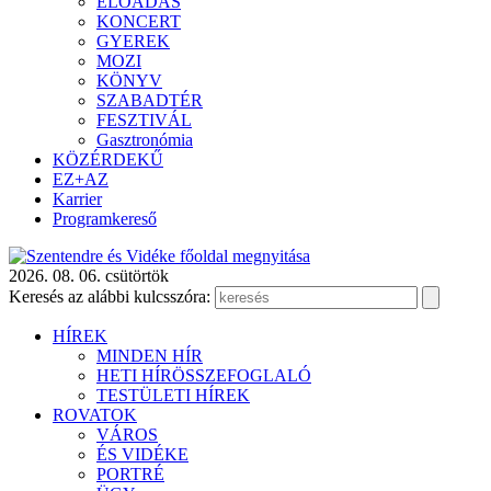
ELŐADÁS
KONCERT
GYEREK
MOZI
KÖNYV
SZABADTÉR
FESZTIVÁL
Gasztronómia
KÖZÉRDEKŰ
EZ+AZ
Karrier
Programkereső
2026. 08. 06. csütörtök
Keresés az alábbi kulcsszóra:
HÍREK
MINDEN HÍR
HETI HÍRÖSSZEFOGLALÓ
TESTÜLETI HÍREK
ROVATOK
VÁROS
ÉS VIDÉKE
PORTRÉ