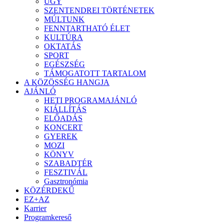
ÜGY
SZENTENDREI TÖRTÉNETEK
MÚLTUNK
FENNTARTHATÓ ÉLET
KULTÚRA
OKTATÁS
SPORT
EGÉSZSÉG
TÁMOGATOTT TARTALOM
A KÖZÖSSÉG HANGJA
AJÁNLÓ
HETI PROGRAMAJÁNLÓ
KIÁLLÍTÁS
ELŐADÁS
KONCERT
GYEREK
MOZI
KÖNYV
SZABADTÉR
FESZTIVÁL
Gasztronómia
KÖZÉRDEKŰ
EZ+AZ
Karrier
Programkereső