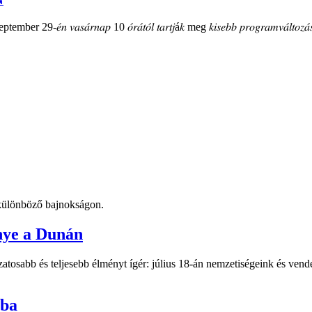
mber 29-𝑒́𝑛 𝑣𝑎𝑠𝑎́𝑟𝑛𝑎𝑝 10 𝑜́𝑟𝑎́𝑡𝑜́𝑙 𝑡𝑎𝑟𝑡𝑗á𝑘 meg 𝑘𝑖𝑠𝑒𝑏𝑏 𝑝𝑟𝑜𝑔𝑟𝑎𝑚𝑣𝑎́𝑙𝑡𝑜𝑧𝑎́𝑠
t különböző bajnokságon.
nye a Dunán
atosabb és teljesebb élményt ígér: július 18-án nemzetiségeink és vend
-ba