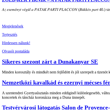
𝐴𝑧 𝑒𝑠𝑒𝑚𝑒́𝑛𝑦𝑡 𝑣𝑒́𝑔𝑢̈𝑙 𝑎 𝑃𝐴𝑇𝐴𝐾 𝑃𝐴𝑅𝑇𝐼 𝑃𝐿𝐴𝐶𝐶𝑂𝑁 (𝐵𝑢̈𝑘𝑘𝑜̈𝑠 𝑝𝑎𝑟𝑡 40.) szepte
Megjelenések
Terjesztés
Hirdessen nálunk!
Olvasói postaláda
Sikeres szezont zárt a Dunakanyar SE
Minden korosztály és mindkét nem fejlődött és jól szerepelt a tizenö
Nemzetközi kavalkád és ezernyi mécses fé
A szentendrei Gyertyaúsztatás minden eddiginél különlegesebb, változ
koncertek és táncház koronázza meg a Duna ünnepét.
Testvérvárosi látogatás Salon de Provence