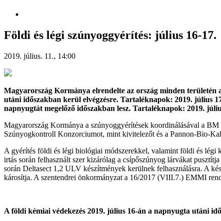
Földi és légi szúnyoggyérítés: július 16-17.
2019. július. 11., 14:00
Magyarország Kormánya elrendelte az ország minden területén a c
utáni időszakban kerül elvégzésre. Tartaléknapok:
2019. július 1
napnyugtát megelőző időszakban lesz. Tartaléknapok:
2019. júli
Magyarország Kormánya a szúnyoggyérítések koordinálásával a BM Or
Szúnyogkontroll Konzorciumot, mint kivitelezőt és a Pannon-Bio-Kali
A gyérítés földi és légi biológiai módszerekkel, valamint földi és lég
irtás során felhasznált szer kizárólag a csípőszúnyog lárvákat pusztítj
során Deltasect 1,2 ULV készítmények kerülnek felhasználásra. A kész
károsítja. A szentendrei önkormányzat a 16/2017 (VIII.7.) EMMI rendel
A
földi kémiai
védekezés
2019. július 16-án
a napnyugta utáni id