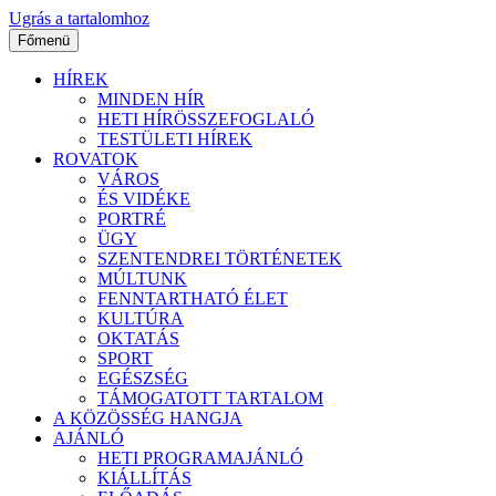
Ugrás a tartalomhoz
Főmenü
HÍREK
MINDEN HÍR
HETI HÍRÖSSZEFOGLALÓ
TESTÜLETI HÍREK
ROVATOK
VÁROS
ÉS VIDÉKE
PORTRÉ
ÜGY
SZENTENDREI TÖRTÉNETEK
MÚLTUNK
FENNTARTHATÓ ÉLET
KULTÚRA
OKTATÁS
SPORT
EGÉSZSÉG
TÁMOGATOTT TARTALOM
A KÖZÖSSÉG HANGJA
AJÁNLÓ
HETI PROGRAMAJÁNLÓ
KIÁLLÍTÁS