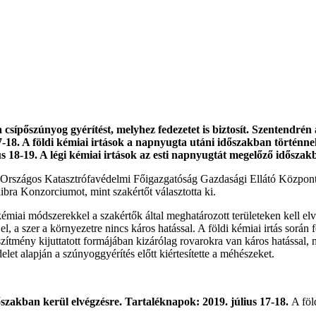
sípőszúnyog gyérítést, melyhez fedezetet is biztosít. Szentendrén
7-18.
A földi kémiai irtások a napnyugta utáni időszakban történn
us 18-19.
A légi kémiai irtások az esti napnyugtát megelőző időszak
szágos Katasztrófavédelmi Főigazgatóság Gazdasági Ellátó Központjá
bra Konzorciumot, mint szakértőt választotta ki.
i kémiai módszerekkel a szakértők által meghatározott területeken kell e
a el, a szer a környezetre nincs káros hatással. A földi kémiai irtás sor
ítmény kijuttatott formájában kizárólag rovarokra van káros hatással, 
et alapján a szúnyoggyérítés előtt kiértesítette a méhészeket.
őszakban kerül elvégzésre. Tartaléknapok:
2019. július 17-18.
A föl