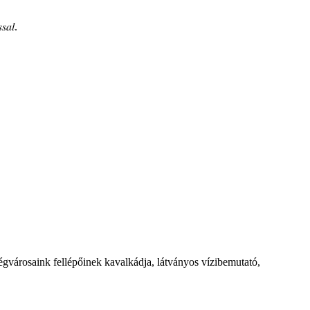
𝑠𝑎𝑙.
égvárosaink fellépőinek kavalkádja, látványos vízibemutató,