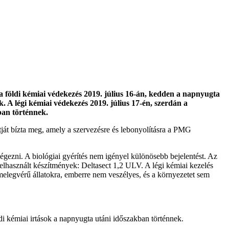
 a
földi kémiai
védekezés
2019. július 16-án, kedden
a napnyugta
ek.
A légi kémiai
védekezés
2019. július 17-én, szerdán
a
ban történnek.
t bízta meg, amely a szervezésre és lebonyolításra a PMG
lvégezni. A biológiai gyérítés nem igényel különösebb bejelentést. Az
án felhasznált készítmények: Deltasect 1,2 ULV. A légi kémiai kezelés
melegvérű állatokra, emberre nem veszélyes, és a környezetet sem
di kémiai irtások a napnyugta utáni időszakban történnek.