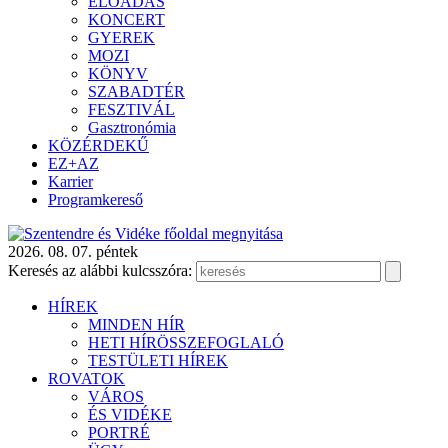
ELŐADÁS
KONCERT
GYEREK
MOZI
KÖNYV
SZABADTÉR
FESZTIVÁL
Gasztronómia
KÖZÉRDEKŰ
EZ+AZ
Karrier
Programkereső
2026. 08. 07. péntek
Keresés az alábbi kulcsszóra:
HÍREK
MINDEN HÍR
HETI HÍRÖSSZEFOGLALÓ
TESTÜLETI HÍREK
ROVATOK
VÁROS
ÉS VIDÉKE
PORTRÉ