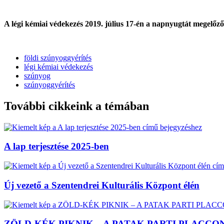
A légi kémiai
védekezés
2019. július 17-én
a napnyugtát megelőző
földi szúnyoggyérítés
légi kémiai védekezés
szúnyog
szúnyoggyérítés
További cikkeink a témában
A lap terjesztése 2025-ben
Új vezető a Szentendrei Kulturális Központ élén
ZÖLD-KÉK PIKNIK – A PATAK PARTI PLACCO