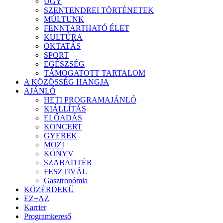
ÜGY
SZENTENDREI TÖRTÉNETEK
MÚLTUNK
FENNTARTHATÓ ÉLET
KULTÚRA
OKTATÁS
SPORT
EGÉSZSÉG
TÁMOGATOTT TARTALOM
A KÖZÖSSÉG HANGJA
AJÁNLÓ
HETI PROGRAMAJÁNLÓ
KIÁLLÍTÁS
ELŐADÁS
KONCERT
GYEREK
MOZI
KÖNYV
SZABADTÉR
FESZTIVÁL
Gasztronómia
KÖZÉRDEKŰ
EZ+AZ
Karrier
Programkereső