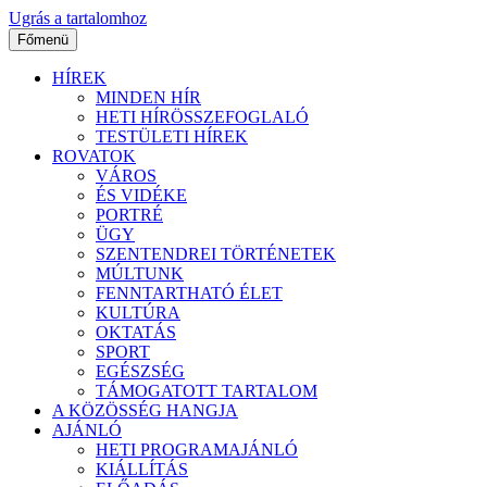
Ugrás a tartalomhoz
Főmenü
HÍREK
MINDEN HÍR
HETI HÍRÖSSZEFOGLALÓ
TESTÜLETI HÍREK
ROVATOK
VÁROS
ÉS VIDÉKE
PORTRÉ
ÜGY
SZENTENDREI TÖRTÉNETEK
MÚLTUNK
FENNTARTHATÓ ÉLET
KULTÚRA
OKTATÁS
SPORT
EGÉSZSÉG
TÁMOGATOTT TARTALOM
A KÖZÖSSÉG HANGJA
AJÁNLÓ
HETI PROGRAMAJÁNLÓ
KIÁLLÍTÁS