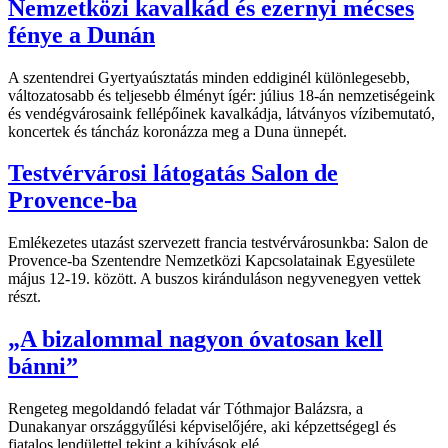
Nemzetközi kavalkád és ezernyi mécses
fénye a Dunán
A szentendrei Gyertyaúsztatás minden eddiginél különlegesebb,
változatosabb és teljesebb élményt ígér: július 18-án nemzetiségeink
és vendégvárosaink fellépőinek kavalkádja, látványos vízibemutató,
koncertek és táncház koronázza meg a Duna ünnepét.
Testvérvárosi látogatás Salon de
Provence-ba
Emlékezetes utazást szervezett francia testvérvárosunkba: Salon de
Provence-ba Szentendre Nemzetközi Kapcsolatainak Egyesülete
május 12-19. között. A buszos kiránduláson negyvenegyen vettek
részt.
„A bizalommal nagyon óvatosan kell
bánni”
Rengeteg megoldandó feladat vár Tóthmajor Balázsra, a
Dunakanyar országgyűlési képviselőjére, aki képzettségegl és
fiatalos lendülettel tekint a kihívások elé.