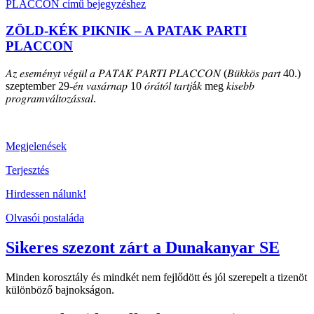
ZÖLD-KÉK PIKNIK – A PATAK PARTI
PLACCON
𝐴𝑧 𝑒𝑠𝑒𝑚𝑒́𝑛𝑦𝑡 𝑣𝑒́𝑔𝑢̈𝑙 𝑎 𝑃𝐴𝑇𝐴𝐾 𝑃𝐴𝑅𝑇𝐼 𝑃𝐿𝐴𝐶𝐶𝑂𝑁 (𝐵𝑢̈𝑘𝑘𝑜̈𝑠 𝑝𝑎𝑟𝑡 40.)
szeptember 29-𝑒́𝑛 𝑣𝑎𝑠𝑎́𝑟𝑛𝑎𝑝 10 𝑜́𝑟𝑎́𝑡𝑜́𝑙 𝑡𝑎𝑟𝑡𝑗á𝑘 meg 𝑘𝑖𝑠𝑒𝑏𝑏
𝑝𝑟𝑜𝑔𝑟𝑎𝑚𝑣𝑎́𝑙𝑡𝑜𝑧𝑎́𝑠𝑠𝑎𝑙.
Megjelenések
Terjesztés
Hirdessen nálunk!
Olvasói postaláda
Sikeres szezont zárt a Dunakanyar SE
Minden korosztály és mindkét nem fejlődött és jól szerepelt a tizenöt
különböző bajnokságon.