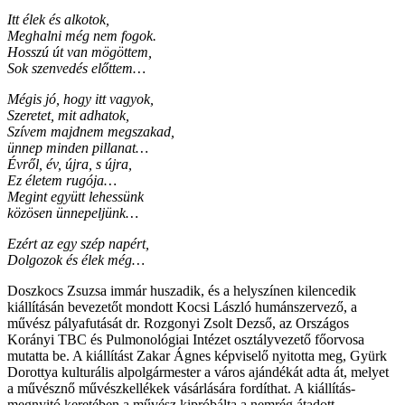
Itt élek és alkotok,
Meghalni még nem fogok.
Hosszú út van mögöttem,
Sok szenvedés előttem…
Mégis jó, hogy itt vagyok,
Szeretet, mit adhatok,
Szívem majdnem megszakad,
ünnep minden pillanat…
Évről, év, újra, s újra,
Ez életem rugója…
Megint együtt lehessünk
közösen ünnepeljünk…
Ezért az egy szép napért,
Dolgozok és élek még…
Doszkocs Zsuzsa immár huszadik, és a helyszínen kilencedik
kiállításán bevezetőt mondott Kocsi László humánszervező, a
művész pályafutását dr. Rozgonyi Zsolt Dezső, az Országos
Korányi TBC és Pulmonológiai Intézet osztályvezető főorvosa
mutatta be. A kiállítást Zakar Ágnes képviselő nyitotta meg, Gyürk
Dorottya kulturális alpolgármester a város ajándékát adta át, melyet
a művésznő művészkellékek vásárlására fordíthat. A kiállítás-
megnyitó keretében a művész kipróbálta a nemrég átadott