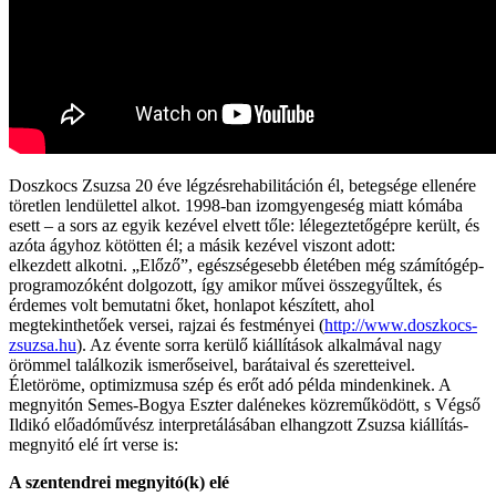
Doszkocs Zsuzsa 20 éve légzésrehabilitáción él, betegsége ellenére
töretlen lendülettel alkot. 1998-ban izomgyengeség miatt kómába
esett – a sors az egyik kezével elvett tőle: lélegeztetőgépre került, és
azóta ágyhoz kötötten él; a másik kezével viszont adott:
elkezdett alkotni. „Előző”, egészségesebb életében még számítógép-
programozóként dolgozott, így amikor művei összegyűltek, és
érdemes volt bemutatni őket, honlapot készített, ahol
megtekinthetőek versei, rajzai és festményei (
http://www.doszkocs-
zsuzsa.hu
). Az évente sorra kerülő kiállítások alkalmával nagy
örömmel találkozik ismerőseivel, barátaival és szeretteivel.
Életöröme, optimizmusa szép és erőt adó példa mindenkinek. A
megnyitón Semes-Bogya Eszter dalénekes közreműködött, s Végső
Ildikó előadóművész interpretálásában elhangzott Zsuzsa kiállítás-
megnyitó elé írt verse is:
A szentendrei megnyitó(k) elé