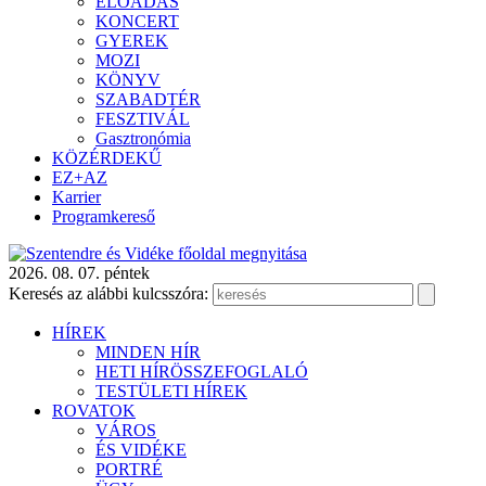
ELŐADÁS
KONCERT
GYEREK
MOZI
KÖNYV
SZABADTÉR
FESZTIVÁL
Gasztronómia
KÖZÉRDEKŰ
EZ+AZ
Karrier
Programkereső
2026. 08. 07. péntek
Keresés az alábbi kulcsszóra:
HÍREK
MINDEN HÍR
HETI HÍRÖSSZEFOGLALÓ
TESTÜLETI HÍREK
ROVATOK
VÁROS
ÉS VIDÉKE
PORTRÉ