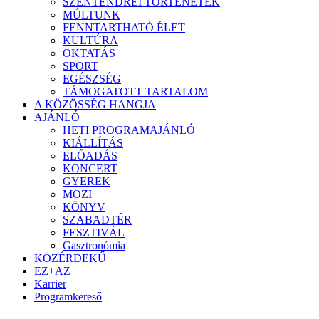
SZENTENDREI TÖRTÉNETEK
MÚLTUNK
FENNTARTHATÓ ÉLET
KULTÚRA
OKTATÁS
SPORT
EGÉSZSÉG
TÁMOGATOTT TARTALOM
A KÖZÖSSÉG HANGJA
AJÁNLÓ
HETI PROGRAMAJÁNLÓ
KIÁLLÍTÁS
ELŐADÁS
KONCERT
GYEREK
MOZI
KÖNYV
SZABADTÉR
FESZTIVÁL
Gasztronómia
KÖZÉRDEKŰ
EZ+AZ
Karrier
Programkereső