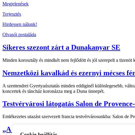
Megjelenések
Terjesztés
Hirdessen nálunk!
Olvasói postaláda
Sikeres szezont zárt a Dunakanyar SE
Minden korosztály és mindkét nem fejlődött és jól szerepelt a tizenö
Nemzetközi kavalkád és ezernyi mécses fé
A szentendrei Gyertyaúsztatás minden eddiginél különlegesebb, változ
koncertek és táncház koronázza meg a Duna ünnepét.
Testvérvárosi látogatás Salon de Provence
Emlékezetes utazást szervezett francia testvérvárosunkba: Salon de 
„A bizalommal nagyon óvatosan kell bánni
Cookie beállítás