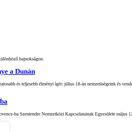
t különböző bajnokságon.
nye a Dunán
atosabb és teljesebb élményt ígér: július 18-án nemzetiségeink és vend
-ba
Provence-ba Szentendre Nemzetközi Kapcsolatainak Egyesülete május 12
”