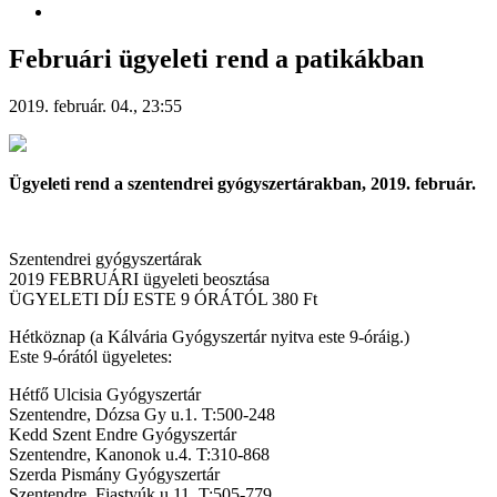
Februári ügyeleti rend a patikákban
2019. február. 04., 23:55
Ügyeleti rend a szentendrei gyógyszertárakban, 2019. február.
Szentendrei gyógyszertárak
2019 FEBRUÁRI ügyeleti beosztása
ÜGYELETI DÍJ ESTE 9 ÓRÁTÓL 380 Ft
Hétköznap (a Kálvária Gyógyszertár nyitva este 9-óráig.)
Este 9-órától ügyeletes:
Hétfő Ulcisia Gyógyszertár
Szentendre, Dózsa Gy u.1. T:500-248
Kedd Szent Endre Gyógyszertár
Szentendre, Kanonok u.4. T:310-868
Szerda Pismány Gyógyszertár
Szentendre, Fiastyúk u.11. T:505-779