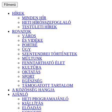
Ugrás
Főmenü
a
tartalomhoz
HÍREK
MINDEN HÍR
HETI HÍRÖSSZEFOGLALÓ
TESTÜLETI HÍREK
ROVATOK
VÁROS
ÉS VIDÉKE
PORTRÉ
ÜGY
SZENTENDREI TÖRTÉNETEK
MÚLTUNK
FENNTARTHATÓ ÉLET
KULTÚRA
OKTATÁS
SPORT
EGÉSZSÉG
TÁMOGATOTT TARTALOM
A KÖZÖSSÉG HANGJA
AJÁNLÓ
HETI PROGRAMAJÁNLÓ
KIÁLLÍTÁS
ELŐADÁS