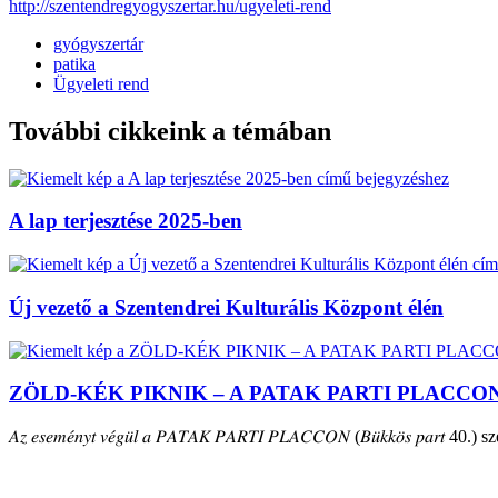
http://szentendregyogyszertar.hu/ugyeleti-rend
gyógyszertár
patika
Ügyeleti rend
További cikkeink a témában
A lap terjesztése 2025-ben
Új vezető a Szentendrei Kulturális Központ élén
ZÖLD-KÉK PIKNIK – A PATAK PARTI PLACCO
𝐴𝑧 𝑒𝑠𝑒𝑚𝑒́𝑛𝑦𝑡 𝑣𝑒́𝑔𝑢̈𝑙 𝑎 𝑃𝐴𝑇𝐴𝐾 𝑃𝐴𝑅𝑇𝐼 𝑃𝐿𝐴𝐶𝐶𝑂𝑁 (𝐵𝑢̈𝑘𝑘𝑜̈𝑠 𝑝𝑎𝑟𝑡 40.) szepte