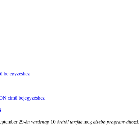
N
mber 29-𝑒́𝑛 𝑣𝑎𝑠𝑎́𝑟𝑛𝑎𝑝 10 𝑜́𝑟𝑎́𝑡𝑜́𝑙 𝑡𝑎𝑟𝑡𝑗á𝑘 meg 𝑘𝑖𝑠𝑒𝑏𝑏 𝑝𝑟𝑜𝑔𝑟𝑎𝑚𝑣𝑎́𝑙𝑡𝑜𝑧𝑎́𝑠