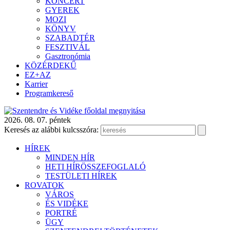
KONCERT
GYEREK
MOZI
KÖNYV
SZABADTÉR
FESZTIVÁL
Gasztronómia
KÖZÉRDEKŰ
EZ+AZ
Karrier
Programkereső
2026. 08. 07. péntek
Keresés az alábbi kulcsszóra:
HÍREK
MINDEN HÍR
HETI HÍRÖSSZEFOGLALÓ
TESTÜLETI HÍREK
ROVATOK
VÁROS
ÉS VIDÉKE
PORTRÉ
ÜGY