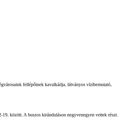
égvárosaink fellépőinek kavalkádja, látványos vízibemutató,
-19. között. A buszos kiránduláson negyvenegyen vettek részt.