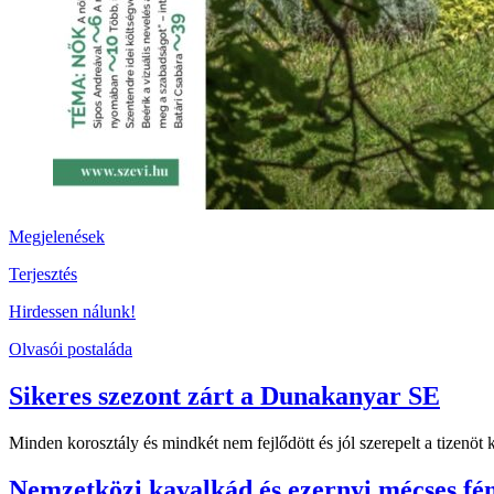
Megjelenések
Terjesztés
Hirdessen nálunk!
Olvasói postaláda
Sikeres szezont zárt a Dunakanyar SE
Minden korosztály és mindkét nem fejlődött és jól szerepelt a tizenö
Nemzetközi kavalkád és ezernyi mécses fé