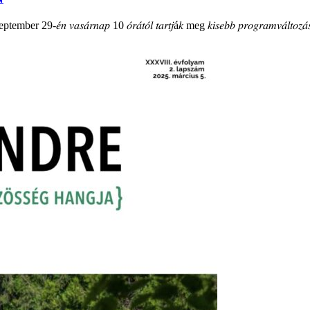
mber 29-𝑒́𝑛 𝑣𝑎𝑠𝑎́𝑟𝑛𝑎𝑝 10 𝑜́𝑟𝑎́𝑡𝑜́𝑙 𝑡𝑎𝑟𝑡𝑗á𝑘 meg 𝑘𝑖𝑠𝑒𝑏𝑏 𝑝𝑟𝑜𝑔𝑟𝑎𝑚𝑣𝑎́𝑙𝑡𝑜𝑧𝑎́𝑠