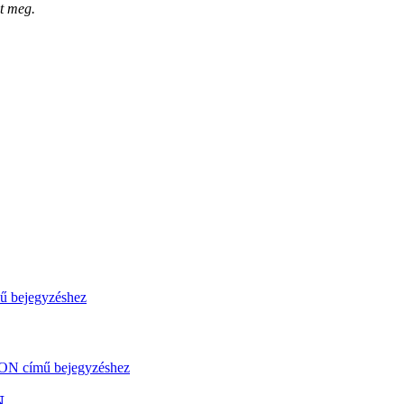
nt meg.
N