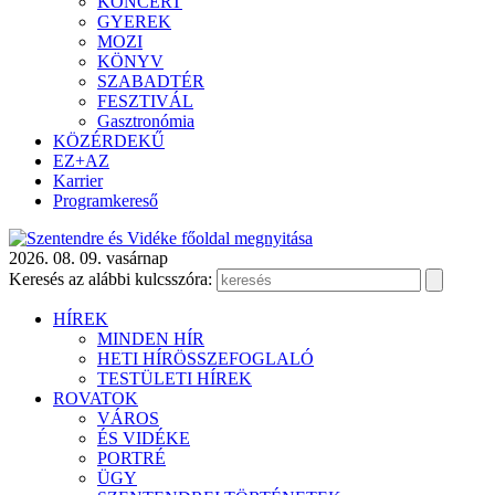
KONCERT
GYEREK
MOZI
KÖNYV
SZABADTÉR
FESZTIVÁL
Gasztronómia
KÖZÉRDEKŰ
EZ+AZ
Karrier
Programkereső
2026. 08. 09. vasárnap
Keresés az alábbi kulcsszóra:
HÍREK
MINDEN HÍR
HETI HÍRÖSSZEFOGLALÓ
TESTÜLETI HÍREK
ROVATOK
VÁROS
ÉS VIDÉKE
PORTRÉ
ÜGY