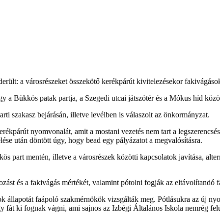
erült: a városrészeket összekötő kerékpárút kivitelezésekor fakivágáso
a Bükkös patak partja, a Szegedi utcai játszótér és a Mókus híd között
rti szakasz bejárásán, illetve
levélben is válaszolt
az önkormányzat.
kerékpárút nyomvonalát, amit a mostani vezetés nem tart a legszerencsés
se után döntött úgy, hogy bead egy pályázatot a megvalósításra.
s part mentén, illetve a városrészek közötti kapcsolatok javítása, alter
zást és a fakivágás mértékét, valamint pótolni fogják az eltávolítandó 
ok állapotát faápoló szakmérnökök vizsgálták meg. Pótlásukra az új nyom
 fát ki fognak vágni, ami sajnos az Izbégi Általános Iskola nemrég felújí