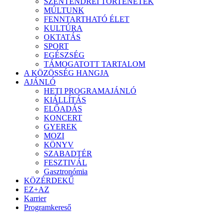
SZENTENDREI TÖRTÉNETEK
MÚLTUNK
FENNTARTHATÓ ÉLET
KULTÚRA
OKTATÁS
SPORT
EGÉSZSÉG
TÁMOGATOTT TARTALOM
A KÖZÖSSÉG HANGJA
AJÁNLÓ
HETI PROGRAMAJÁNLÓ
KIÁLLÍTÁS
ELŐADÁS
KONCERT
GYEREK
MOZI
KÖNYV
SZABADTÉR
FESZTIVÁL
Gasztronómia
KÖZÉRDEKŰ
EZ+AZ
Karrier
Programkereső