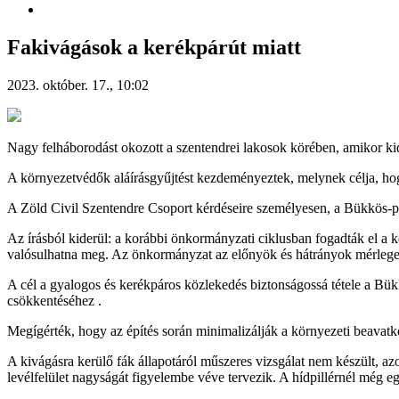
Fakivágások a kerékpárút miatt
2023. október. 17., 10:02
Nagy felháborodást okozott a szentendrei lakosok körében, amikor kid
A környezetvédők aláírásgyűjtést kezdeményeztek, melynek célja, hogy 
A Zöld Civil Szentendre Csoport kérdéseire személyesen, a
Bükkös-pa
Az írásból kiderül: a korábbi önkormányzati ciklusban fogadták el a 
valósulhatna meg. Az önkormányzat az előnyök és hátrányok mérlegelé
A cél a gyalogos és kerékpáros közlekedés biztonságossá tétele a Bükkö
csökkentéséhez .
Megígérték, hogy az építés során minimalizálják a környezeti beavatko
A kivágásra kerülő fák állapotáról műszeres vizsgálat nem készült, az
levélfelület nagyságát figyelembe véve tervezik. A hídpillérnél még egy