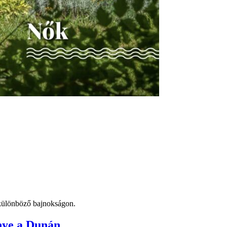
t különböző bajnokságon.
nye a Dunán