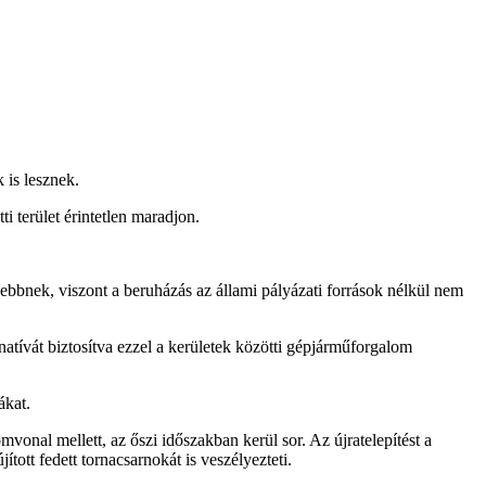
k is lesznek.
i terület érintetlen maradjon.
ebbnek, viszont a beruházás az állami pályázati források nélkül nem
natívát biztosítva ezzel a kerületek közötti gépjárműforgalom
fákat.
vonal mellett, az őszi időszakban kerül sor. Az újratelepítést a
tott fedett tornacsarnokát is veszélyezteti.