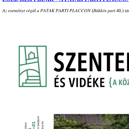
𝐴𝑧 𝑒𝑠𝑒𝑚𝑒́𝑛𝑦𝑡 𝑣𝑒́𝑔𝑢̈𝑙 𝑎 𝑃𝐴𝑇𝐴𝐾 𝑃𝐴𝑅𝑇𝐼 𝑃𝐿𝐴𝐶𝐶𝑂𝑁 (𝐵𝑢̈𝑘𝑘𝑜̈𝑠 𝑝𝑎𝑟𝑡 40.) szepte