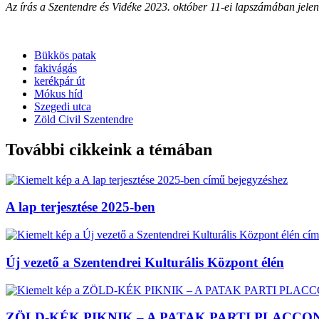
Az írás a Szentendre és Vidéke 2023. október 11-ei lapszámában jele
Bükkös patak
fakivágás
kerékpár út
Mókus híd
Szegedi utca
Zöld Civil Szentendre
További cikkeink a témában
A lap terjesztése 2025-ben
Új vezető a Szentendrei Kulturális Központ élén
ZÖLD-KÉK PIKNIK – A PATAK PARTI PLACCO