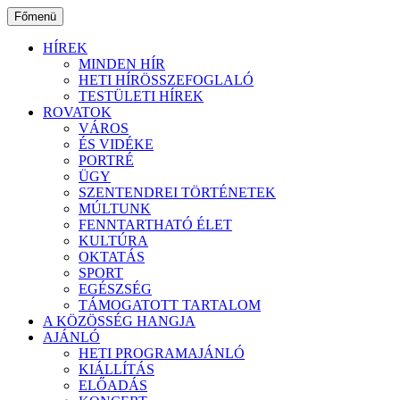
Ugrás
Főmenü
a
tartalomhoz
HÍREK
MINDEN HÍR
HETI HÍRÖSSZEFOGLALÓ
TESTÜLETI HÍREK
ROVATOK
VÁROS
ÉS VIDÉKE
PORTRÉ
ÜGY
SZENTENDREI TÖRTÉNETEK
MÚLTUNK
FENNTARTHATÓ ÉLET
KULTÚRA
OKTATÁS
SPORT
EGÉSZSÉG
TÁMOGATOTT TARTALOM
A KÖZÖSSÉG HANGJA
AJÁNLÓ
HETI PROGRAMAJÁNLÓ
KIÁLLÍTÁS
ELŐADÁS