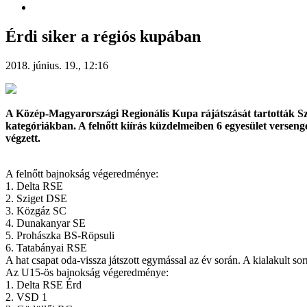
Érdi siker a régiós kupában
2018. június. 19., 12:16
A Közép-Magyarországi Regionális Kupa rájátszását tartották Sze
kategóriákban. A felnőtt kiírás küzdelmeiben 6 egyesület verse
végzett.
A felnőtt bajnokság végeredménye:
1. Delta RSE
2. Sziget DSE
3. Közgáz SC
4. Dunakanyar SE
5. Prohászka BS-Röpsuli
6. Tatabányai RSE
A hat csapat oda-vissza játszott egymással az év során. A kialakult so
Az U15-ös bajnokság végeredménye:
1. Delta RSE Érd
2. VSD 1