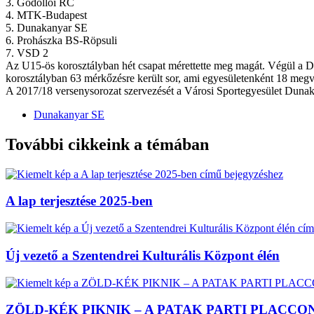
3. Gödöllői RC
4. MTK-Budapest
5. Dunakanyar SE
6. Prohászka BS-Röpsuli
7. VSD 2
Az U15-ös korosztályban hét csapat mérettette meg magát. Végül a 
korosztályban 63 mérkőzésre került sor, ami egyesületenként 18 megvívo
A 2017/18 versenysorozat szervezését a Városi Sportegyesület Dunakes
Dunakanyar SE
További cikkeink a témában
A lap terjesztése 2025-ben
Új vezető a Szentendrei Kulturális Központ élén
ZÖLD-KÉK PIKNIK – A PATAK PARTI PLACCO