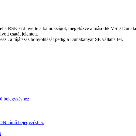
Delta RSE Érd nyerte a bajnokságot, megelőzve a második VSD Dunakes
tt csatát jelentett.
zi, a rájátszás bonyolítását pedig a Dunakanyar SE vállalta fel.
N