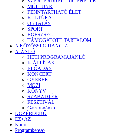
SZENTENDREI TÖRTÉNETEK
MÚLTUNK
FENNTARTHATÓ ÉLET
KULTÚRA
OKTATÁS
SPORT
EGÉSZSÉG
TÁMOGATOTT TARTALOM
A KÖZÖSSÉG HANGJA
AJÁNLÓ
HETI PROGRAMAJÁNLÓ
KIÁLLÍTÁS
ELŐADÁS
KONCERT
GYEREK
MOZI
KÖNYV
SZABADTÉR
FESZTIVÁL
Gasztronómia
KÖZÉRDEKŰ
EZ+AZ
Karrier
Programkereső