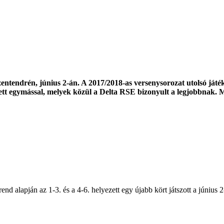
ntendrén, június 2-án. A 2017/2018-as versenysorozat utolsó játékn
ngett egymással, melyek közül a Delta RSE bizonyult a legjobbnak
rrend alapján az 1-3. és a 4-6. helyezett egy újabb kört játszott a júniu