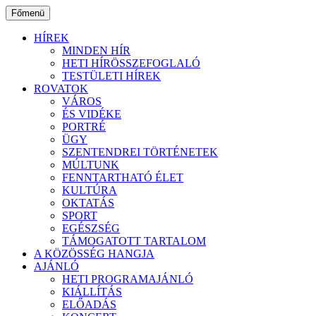
Ugrás
Főmenü
a
tartalomhoz
HÍREK
MINDEN HÍR
HETI HÍRÖSSZEFOGLALÓ
TESTÜLETI HÍREK
ROVATOK
VÁROS
ÉS VIDÉKE
PORTRÉ
ÜGY
SZENTENDREI TÖRTÉNETEK
MÚLTUNK
FENNTARTHATÓ ÉLET
KULTÚRA
OKTATÁS
SPORT
EGÉSZSÉG
TÁMOGATOTT TARTALOM
A KÖZÖSSÉG HANGJA
AJÁNLÓ
HETI PROGRAMAJÁNLÓ
KIÁLLÍTÁS
ELŐADÁS