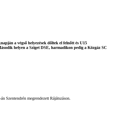
apján a végső helyezések dőltek el felnőtt és U15
. Második helyen a Sziget DSE, harmadikon pedig a Közgáz SC
s 2-án Szentendrén megrendezett Rájátszáson.