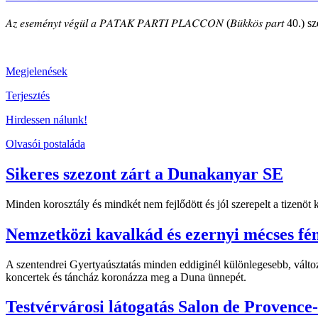
𝐴𝑧 𝑒𝑠𝑒𝑚𝑒́𝑛𝑦𝑡 𝑣𝑒́𝑔𝑢̈𝑙 𝑎 𝑃𝐴𝑇𝐴𝐾 𝑃𝐴𝑅𝑇𝐼 𝑃𝐿𝐴𝐶𝐶𝑂𝑁 (𝐵𝑢̈𝑘𝑘𝑜̈𝑠 𝑝𝑎𝑟𝑡 40.) szepte
Megjelenések
Terjesztés
Hirdessen nálunk!
Olvasói postaláda
Sikeres szezont zárt a Dunakanyar SE
Minden korosztály és mindkét nem fejlődött és jól szerepelt a tizenö
Nemzetközi kavalkád és ezernyi mécses fé
A szentendrei Gyertyaúsztatás minden eddiginél különlegesebb, változ
koncertek és táncház koronázza meg a Duna ünnepét.
Testvérvárosi látogatás Salon de Provence