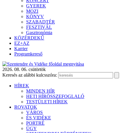
KONCERT
GYEREK
MOZI
KÖNYV
SZABADTÉR
FESZTIVÁL
Gasztronómia
KÖZÉRDEKŰ
EZ+AZ
Karrier
Programkereső
2026. 08. 06. csütörtök
Keresés az alábbi kulcsszóra:
HÍREK
MINDEN HÍR
HETI HÍRÖSSZEFOGLALÓ
TESTÜLETI HÍREK
ROVATOK
VÁROS
ÉS VIDÉKE
PORTRÉ
ÜGY