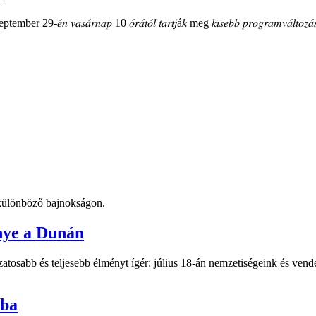
mber 29-𝑒́𝑛 𝑣𝑎𝑠𝑎́𝑟𝑛𝑎𝑝 10 𝑜́𝑟𝑎́𝑡𝑜́𝑙 𝑡𝑎𝑟𝑡𝑗á𝑘 meg 𝑘𝑖𝑠𝑒𝑏𝑏 𝑝𝑟𝑜𝑔𝑟𝑎𝑚𝑣𝑎́𝑙𝑡𝑜𝑧𝑎́𝑠
t különböző bajnokságon.
nye a Dunán
atosabb és teljesebb élményt ígér: július 18-án nemzetiségeink és vend
-ba