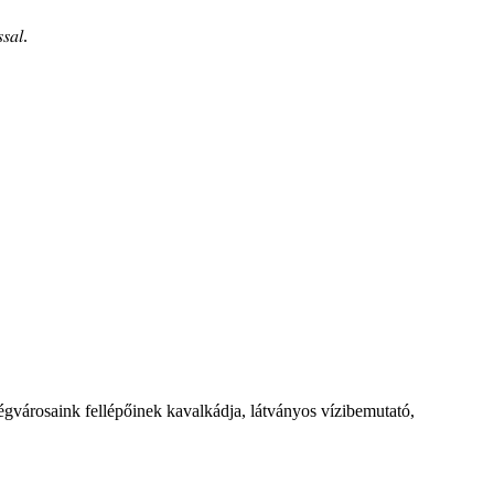
𝑠𝑎𝑙.
égvárosaink fellépőinek kavalkádja, látványos vízibemutató,