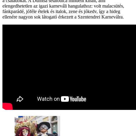
a családokat. A Dumtsa sétálóutca mindent kínált, ami
elengedhetetlen az igazi karneváli hangulathoz: volt malacsütés,
fánkparádé, jóféle ételek és italok, zene és jókedv, így a hideg
ellenére nagyon sok látogató érkezett a Szentendrei Karneválra.