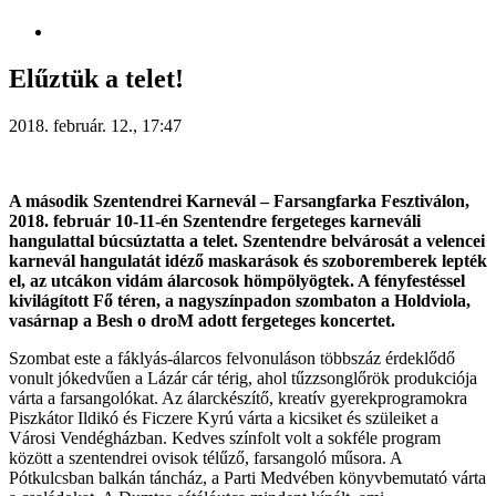
Elűztük a telet!
2018. február. 12., 17:47
A második Szentendrei Karnevál – Farsangfarka Fesztiválon,
2018. február 10-11-én Szentendre fergeteges karneváli
hangulattal búcsúztatta a telet.
Szentendre belvárosát a velencei
karnevál hangulatát idéző maskarások és szoboremberek lepték
el, az utcákon vidám álarcosok hömpölyögtek. A fényfestéssel
kivilágított Fő téren, a nagyszínpadon szombaton a Holdviola,
vasárnap a Besh o droM adott fergeteges koncertet.
Szombat este a fáklyás-álarcos felvonuláson többszáz érdeklődő
vonult jókedvűen a Lázár cár térig, ahol tűzzsonglőrök produkciója
várta a farsangolókat. Az álarckészítő, kreatív gyerekprogramokra
Piszkátor Ildikó és Ficzere Kyrú várta a kicsiket és szüleiket a
Városi Vendégházban. Kedves színfolt volt a sokféle program
között a szentendrei ovisok télűző, farsangoló műsora. A
Pótkulcsban balkán táncház, a Parti Medvében könyvbemutató várta