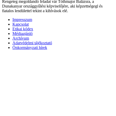
Rengeteg megoldandó feladat vár Tóthmajor Balázsra, a
Dunakanyar országgyűlési képviselőjére, aki képzettségegl és
fiatalos lendülettel tekint a kihívások elé.
Impresszum
Kapcsolat
Etikai kódex
Médiaajánló
Archívum
Adatvédelmi tájékoztató
Önkormányzati hírek