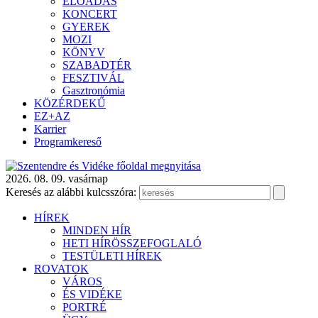
ELŐADÁS
KONCERT
GYEREK
MOZI
KÖNYV
SZABADTÉR
FESZTIVÁL
Gasztronómia
KÖZÉRDEKŰ
EZ+AZ
Karrier
Programkereső
2026. 08. 09. vasárnap
Keresés az alábbi kulcsszóra:
HÍREK
MINDEN HÍR
HETI HÍRÖSSZEFOGLALÓ
TESTÜLETI HÍREK
ROVATOK
VÁROS
ÉS VIDÉKE
PORTRÉ