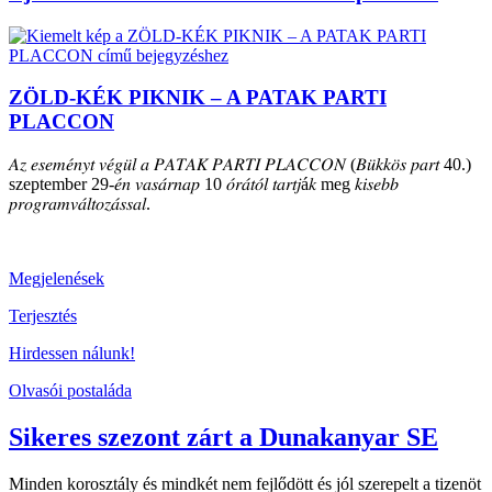
ZÖLD-KÉK PIKNIK – A PATAK PARTI
PLACCON
𝐴𝑧 𝑒𝑠𝑒𝑚𝑒́𝑛𝑦𝑡 𝑣𝑒́𝑔𝑢̈𝑙 𝑎 𝑃𝐴𝑇𝐴𝐾 𝑃𝐴𝑅𝑇𝐼 𝑃𝐿𝐴𝐶𝐶𝑂𝑁 (𝐵𝑢̈𝑘𝑘𝑜̈𝑠 𝑝𝑎𝑟𝑡 40.)
szeptember 29-𝑒́𝑛 𝑣𝑎𝑠𝑎́𝑟𝑛𝑎𝑝 10 𝑜́𝑟𝑎́𝑡𝑜́𝑙 𝑡𝑎𝑟𝑡𝑗á𝑘 meg 𝑘𝑖𝑠𝑒𝑏𝑏
𝑝𝑟𝑜𝑔𝑟𝑎𝑚𝑣𝑎́𝑙𝑡𝑜𝑧𝑎́𝑠𝑠𝑎𝑙.
Megjelenések
Terjesztés
Hirdessen nálunk!
Olvasói postaláda
Sikeres szezont zárt a Dunakanyar SE
Minden korosztály és mindkét nem fejlődött és jól szerepelt a tizenöt