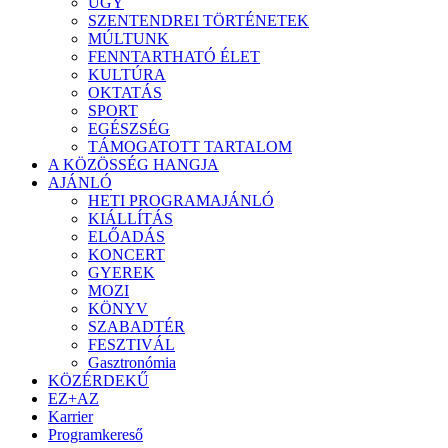
ÜGY
SZENTENDREI TÖRTÉNETEK
MÚLTUNK
FENNTARTHATÓ ÉLET
KULTÚRA
OKTATÁS
SPORT
EGÉSZSÉG
TÁMOGATOTT TARTALOM
A KÖZÖSSÉG HANGJA
AJÁNLÓ
HETI PROGRAMAJÁNLÓ
KIÁLLÍTÁS
ELŐADÁS
KONCERT
GYEREK
MOZI
KÖNYV
SZABADTÉR
FESZTIVÁL
Gasztronómia
KÖZÉRDEKŰ
EZ+AZ
Karrier
Programkereső