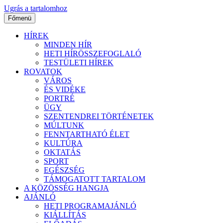
Ugrás a tartalomhoz
Főmenü
HÍREK
MINDEN HÍR
HETI HÍRÖSSZEFOGLALÓ
TESTÜLETI HÍREK
ROVATOK
VÁROS
ÉS VIDÉKE
PORTRÉ
ÜGY
SZENTENDREI TÖRTÉNETEK
MÚLTUNK
FENNTARTHATÓ ÉLET
KULTÚRA
OKTATÁS
SPORT
EGÉSZSÉG
TÁMOGATOTT TARTALOM
A KÖZÖSSÉG HANGJA
AJÁNLÓ
HETI PROGRAMAJÁNLÓ
KIÁLLÍTÁS