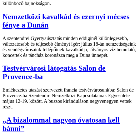
különböző bajnokságon.
Nemzetközi kavalkád és ezernyi mécses
fénye a Dunán
A szentendrei Gyertyaúsztatás minden eddiginél különlegesebb,
változatosabb és teljesebb élményt ígér: július 18-án nemzetiségeink
és vendégvárosaink fellépőinek kavalkádja, látványos vízibemutató,
koncertek és táncház koronázza meg a Duna ünnepét.
Testvérvárosi látogatás Salon de
Provence-ba
Emlékezetes utazást szervezett francia testvérvárosunkba: Salon de
Provence-ba Szentendre Nemzetközi Kapcsolatainak Egyesülete
május 12-19. között. A buszos kiránduláson negyvenegyen vettek
részt.
„A bizalommal nagyon óvatosan kell
bánni”