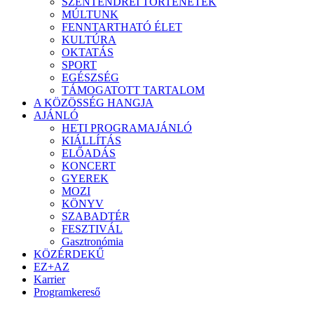
SZENTENDREI TÖRTÉNETEK
MÚLTUNK
FENNTARTHATÓ ÉLET
KULTÚRA
OKTATÁS
SPORT
EGÉSZSÉG
TÁMOGATOTT TARTALOM
A KÖZÖSSÉG HANGJA
AJÁNLÓ
HETI PROGRAMAJÁNLÓ
KIÁLLÍTÁS
ELŐADÁS
KONCERT
GYEREK
MOZI
KÖNYV
SZABADTÉR
FESZTIVÁL
Gasztronómia
KÖZÉRDEKŰ
EZ+AZ
Karrier
Programkereső