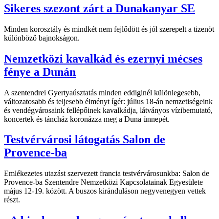
Sikeres szezont zárt a Dunakanyar SE
Minden korosztály és mindkét nem fejlődött és jól szerepelt a tizenöt
különböző bajnokságon.
Nemzetközi kavalkád és ezernyi mécses
fénye a Dunán
A szentendrei Gyertyaúsztatás minden eddiginél különlegesebb,
változatosabb és teljesebb élményt ígér: július 18-án nemzetiségeink
és vendégvárosaink fellépőinek kavalkádja, látványos vízibemutató,
koncertek és táncház koronázza meg a Duna ünnepét.
Testvérvárosi látogatás Salon de
Provence-ba
Emlékezetes utazást szervezett francia testvérvárosunkba: Salon de
Provence-ba Szentendre Nemzetközi Kapcsolatainak Egyesülete
május 12-19. között. A buszos kiránduláson negyvenegyen vettek
részt.