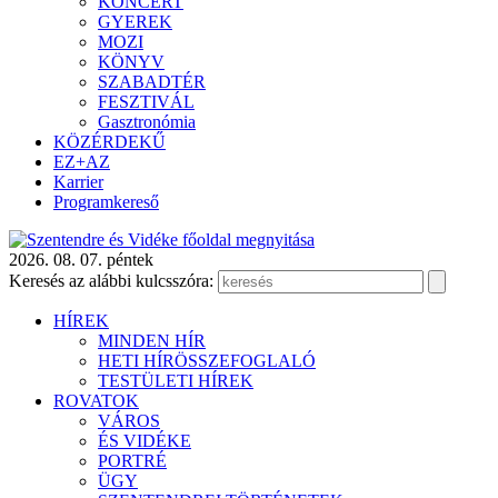
KONCERT
GYEREK
MOZI
KÖNYV
SZABADTÉR
FESZTIVÁL
Gasztronómia
KÖZÉRDEKŰ
EZ+AZ
Karrier
Programkereső
2026. 08. 07. péntek
Keresés az alábbi kulcsszóra:
HÍREK
MINDEN HÍR
HETI HÍRÖSSZEFOGLALÓ
TESTÜLETI HÍREK
ROVATOK
VÁROS
ÉS VIDÉKE
PORTRÉ
ÜGY