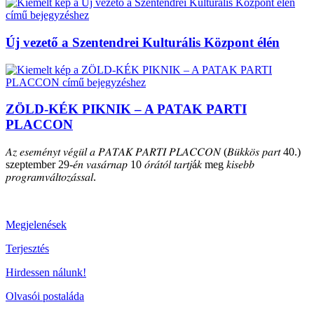
Új vezető a Szentendrei Kulturális Központ élén
ZÖLD-KÉK PIKNIK – A PATAK PARTI
PLACCON
𝐴𝑧 𝑒𝑠𝑒𝑚𝑒́𝑛𝑦𝑡 𝑣𝑒́𝑔𝑢̈𝑙 𝑎 𝑃𝐴𝑇𝐴𝐾 𝑃𝐴𝑅𝑇𝐼 𝑃𝐿𝐴𝐶𝐶𝑂𝑁 (𝐵𝑢̈𝑘𝑘𝑜̈𝑠 𝑝𝑎𝑟𝑡 40.)
szeptember 29-𝑒́𝑛 𝑣𝑎𝑠𝑎́𝑟𝑛𝑎𝑝 10 𝑜́𝑟𝑎́𝑡𝑜́𝑙 𝑡𝑎𝑟𝑡𝑗á𝑘 meg 𝑘𝑖𝑠𝑒𝑏𝑏
𝑝𝑟𝑜𝑔𝑟𝑎𝑚𝑣𝑎́𝑙𝑡𝑜𝑧𝑎́𝑠𝑠𝑎𝑙.
Megjelenések
Terjesztés
Hirdessen nálunk!
Olvasói postaláda