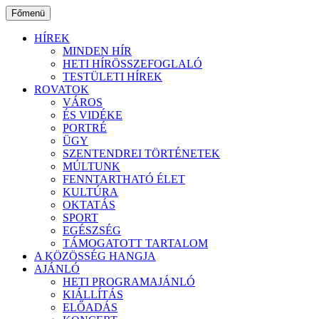
Ugrás
Főmenü
a
tartalomhoz
HÍREK
MINDEN HÍR
HETI HÍRÖSSZEFOGLALÓ
TESTÜLETI HÍREK
ROVATOK
VÁROS
ÉS VIDÉKE
PORTRÉ
ÜGY
SZENTENDREI TÖRTÉNETEK
MÚLTUNK
FENNTARTHATÓ ÉLET
KULTÚRA
OKTATÁS
SPORT
EGÉSZSÉG
TÁMOGATOTT TARTALOM
A KÖZÖSSÉG HANGJA
AJÁNLÓ
HETI PROGRAMAJÁNLÓ
KIÁLLÍTÁS
ELŐADÁS