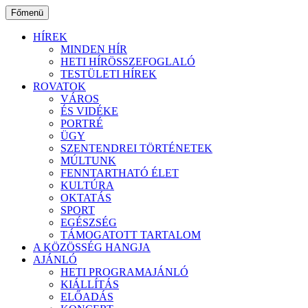
Ugrás
Főmenü
a
tartalomhoz
HÍREK
MINDEN HÍR
HETI HÍRÖSSZEFOGLALÓ
TESTÜLETI HÍREK
ROVATOK
VÁROS
ÉS VIDÉKE
PORTRÉ
ÜGY
SZENTENDREI TÖRTÉNETEK
MÚLTUNK
FENNTARTHATÓ ÉLET
KULTÚRA
OKTATÁS
SPORT
EGÉSZSÉG
TÁMOGATOTT TARTALOM
A KÖZÖSSÉG HANGJA
AJÁNLÓ
HETI PROGRAMAJÁNLÓ
KIÁLLÍTÁS
ELŐADÁS