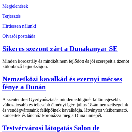
Megjelenések
Terjesztés
Hirdessen nálunk!
Olvasói postaláda
Sikeres szezont zárt a Dunakanyar SE
Minden korosztály és mindkét nem fejlődött és jól szerepelt a tizenöt
különböző bajnokságon.
Nemzetközi kavalkád és ezernyi mécses
fénye a Dunán
A szentendrei Gyertyaúsztatás minden eddiginél különlegesebb,
változatosabb és teljesebb élményt ígér: július 18-án nemzetiségeink
és vendégvárosaink fellépőinek kavalkádja, látványos vízibemutató,
koncertek és táncház koronázza meg a Duna ünnepét.
Testvérvárosi látogatás Salon de