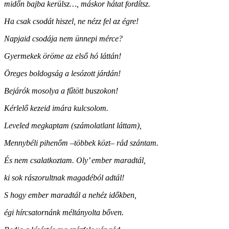
midőn bajba kerülsz…, máskor hátat fordítsz.
Ha csak csodát hiszel, ne nézz fel az égre!
Napjaid csodája nem ünnepi mérce?
Gyermekek öröme az első hó láttán!
Öreges boldogság a lesózott járdán!
Bejárók mosolya a fűtött buszokon!
Kérlelő kezeid imára kulcsolom.
Leveled megkaptam (számolatlant láttam),
Mennybéli pihenőm –többek közt– rád szántam.
És nem csalatkoztam. Oly’ ember maradtál,
ki sok rászorultnak magadéból adtál!
S hogy ember maradtál a nehéz időkben,
égi hírcsatornánk méltányolta bőven.