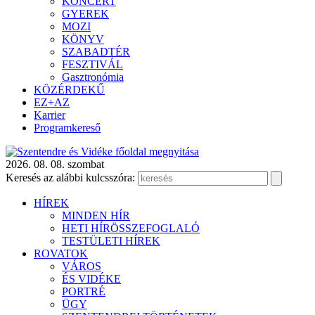
KONCERT
GYEREK
MOZI
KÖNYV
SZABADTÉR
FESZTIVÁL
Gasztronómia
KÖZÉRDEKŰ
EZ+AZ
Karrier
Programkereső
2026. 08. 08. szombat
Keresés az alábbi kulcsszóra:
HÍREK
MINDEN HÍR
HETI HÍRÖSSZEFOGLALÓ
TESTÜLETI HÍREK
ROVATOK
VÁROS
ÉS VIDÉKE
PORTRÉ
ÜGY