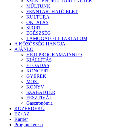
SZENTENDREI TÖRTÉNETEK
MÚLTUNK
FENNTARTHATÓ ÉLET
KULTÚRA
OKTATÁS
SPORT
EGÉSZSÉG
TÁMOGATOTT TARTALOM
A KÖZÖSSÉG HANGJA
AJÁNLÓ
HETI PROGRAMAJÁNLÓ
KIÁLLÍTÁS
ELŐADÁS
KONCERT
GYEREK
MOZI
KÖNYV
SZABADTÉR
FESZTIVÁL
Gasztronómia
KÖZÉRDEKŰ
EZ+AZ
Karrier
Programkereső