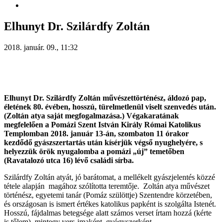
Elhunyt Dr. Szilárdfy Zoltán
2018. január. 09., 11:32
Elhunyt Dr. Szilárdfy Zoltán művészettörténész, áldozó pap,
életének 80. évében, hosszú, türelmetlenül viselt szenvedés után.
(Zoltán atya saját megfogalmazása.) Végakaratának
megfelelően a Pomázi Szent István Király Római Katolikus
Templomban 2018. január 13-án, szombaton 11 órakor
kezdődő gyászszertartás után kísérjük végső nyughelyére, s
helyezzük örök nyugalomba a pomázi „új” temetőben
(Ravatalozó utca 16) lévő családi sírba.
Szilárdfy Zoltán atyát, jó barátomat, a mellékelt gyászjelentés közzé
tétele alapján magához szólította teremtője. Zoltán atya művészet
történész, egyetemi tanár (Pomáz szülöttje) Szentendre körzetében,
és országosan is ismert értékes katolikus papként is szolgálta Istenét.
Hosszú, fájdalmas betegsége alatt számos verset írtam hozzá (kérte
is tőlem), mintegy vers-imaként, gyógyszerként.