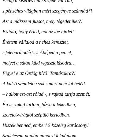
Pedig a kísértés ma százfele vár rád,
s pénzéhes világban mért szegényre szánnád?!
Azt a mákszem-jussot, mely tégedet illet?!
Bíztató, hogy érted, mit az ige hirdet!
Érettem vállalod a nehéz keresztet,
s felebarátodért…! Átléped a percet,
melyet a sátán küld vigasztalásodra…
Figyel-e az Ördög hívő -Tamásokra?!
A külső szemlélő csak s mert nem lát beléd
– hallott ezt-azt rólad -, s rajtad tartja szemét.
Én is rajtad tartom, bízva a lelkedben,
szeretet-virágtól szépülő kertedben.
Hiszek benned, ember! S közeleg karácsony!
Születésem napján mindazt felajánlom,