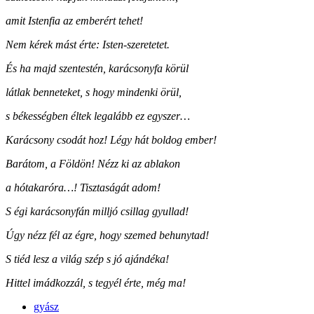
amit Istenfia az emberért tehet!
Nem kérek mást érte: Isten-szeretetet.
És ha majd szentestén, karácsonyfa körül
látlak benneteket, s hogy mindenki örül,
s békességben éltek legalább ez egyszer…
Karácsony csodát hoz! Légy hát boldog ember!
Barátom, a Földön! Nézz ki az ablakon
a hótakaróra…! Tisztaságát adom!
S égi karácsonyfán milljó csillag gyullad!
Úgy nézz fél az égre, hogy szemed behunytad!
S tiéd lesz a világ szép s jó ajándéka!
Hittel imádkozzál, s tegyél érte, még ma!
gyász