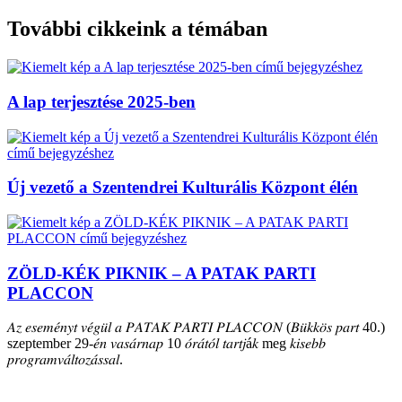
További cikkeink a témában
A lap terjesztése 2025-ben
Új vezető a Szentendrei Kulturális Központ élén
ZÖLD-KÉK PIKNIK – A PATAK PARTI
PLACCON
𝐴𝑧 𝑒𝑠𝑒𝑚𝑒́𝑛𝑦𝑡 𝑣𝑒́𝑔𝑢̈𝑙 𝑎 𝑃𝐴𝑇𝐴𝐾 𝑃𝐴𝑅𝑇𝐼 𝑃𝐿𝐴𝐶𝐶𝑂𝑁 (𝐵𝑢̈𝑘𝑘𝑜̈𝑠 𝑝𝑎𝑟𝑡 40.)
szeptember 29-𝑒́𝑛 𝑣𝑎𝑠𝑎́𝑟𝑛𝑎𝑝 10 𝑜́𝑟𝑎́𝑡𝑜́𝑙 𝑡𝑎𝑟𝑡𝑗á𝑘 meg 𝑘𝑖𝑠𝑒𝑏𝑏
𝑝𝑟𝑜𝑔𝑟𝑎𝑚𝑣𝑎́𝑙𝑡𝑜𝑧𝑎́𝑠𝑠𝑎𝑙.