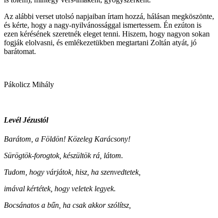
Az alábbi verset utolsó napjaiban írtam hozzá, hálásan megköszönte,
és kérte, hogy a nagy-nyilvánossággal ismertessem. Én ezúton is
ezen kérésének szeretnék eleget tenni. Hiszem, hogy nagyon sokan
fogják elolvasni, és emlékezetükben megtartani Zoltán atyát, jó
barátomat.
Pákolicz Mihály
Levél Jézustól
Barátom, a Földön! Közeleg Karácsony!
Sürögtök-forogtok, készültök rá, látom.
Tudom, hogy várjátok, hisz, ha szenvedtetek,
imával kértétek, hogy veletek legyek.
Bocsánatos a bűn, ha csak akkor szólítsz,