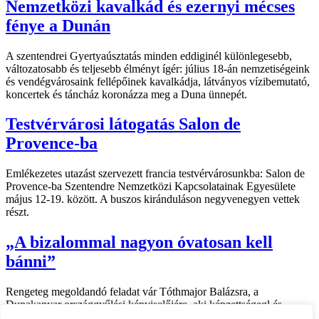
Nemzetközi kavalkád és ezernyi mécses
fénye a Dunán
A szentendrei Gyertyaúsztatás minden eddiginél különlegesebb,
változatosabb és teljesebb élményt ígér: július 18-án nemzetiségeink
és vendégvárosaink fellépőinek kavalkádja, látványos vízibemutató,
koncertek és táncház koronázza meg a Duna ünnepét.
Testvérvárosi látogatás Salon de
Provence-ba
Emlékezetes utazást szervezett francia testvérvárosunkba: Salon de
Provence-ba Szentendre Nemzetközi Kapcsolatainak Egyesülete
május 12-19. között. A buszos kiránduláson negyvenegyen vettek
részt.
„A bizalommal nagyon óvatosan kell
bánni”
Rengeteg megoldandó feladat vár Tóthmajor Balázsra, a
Dunakanyar országgyűlési képviselőjére, aki képzettségegl és
fiatalos lendülettel tekint a kihívások elé.