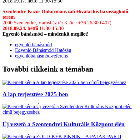
2018.09.17. hétfő 11:30-15:30
Szentendre Közös Önkormányzati Hivatal kis házasságkötő
terem
2000 Szentendre, Városház tér 3. (tel: +36 26/300 407)
2018.09.24. hétfő 11:30-15:30
Egyenlő bánásmód – mindenkit megillet!
egyenlő bánásmód
Egyenlő Bánásmód Hatóság
egyenlőbánásmód-referens
További cikkeink a témában
A lap terjesztése 2025-ben
Új vezető a Szentendrei Kulturális Központ élén