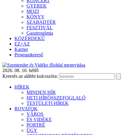
KONCERT
GYEREK
MOZI
KÖNYV
SZABADTÉR
FESZTIVÁL
Gasztronómia
KÖZÉRDEKŰ
EZ+AZ
Karrier
Programkereső
2026. 08. 10. hétfő
Keresés az alábbi kulcsszóra:
HÍREK
MINDEN HÍR
HETI HÍRÖSSZEFOGLALÓ
TESTÜLETI HÍREK
ROVATOK
VÁROS
ÉS VIDÉKE
PORTRÉ
ÜGY