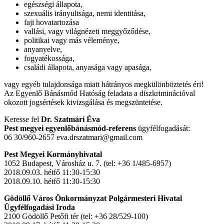
egészségi állapota,
szexuális irányultsága, nemi identitása,
faji hovatartozása
vallási, vagy világnézeti meggyőződése,
politikai vagy más véleménye,
anyanyelve,
fogyatékossága,
családi állapota, anyasága vagy apasága,
vagy egyéb tulajdonsága miatt hátrányos megkülönböztetés éri!
Az Egyenlő Bánásmód Hatóság feladata a diszkriminációval
okozott jogsértések kivizsgálása és megszüntetése.
Keresse fel
Dr. Szatmári Éva
Pest megyei egyenlőbánásmód-referens
ügyfélfogadását:
06 30/960-2657 eva.drszatmari@gmail.com
Pest Megyei Kormányhivatal
1052 Budapest, Városház u. 7. (tel: +36 1/485-6957)
2018.09.03. hétfő 11:30-15:30
2018.09.10. hétfő 11:30-15:30
Gödöllő Város Önkormányzat Polgármesteri Hivatal
Ügyfélfogadási Iroda
2100 Gödöllő Petőfi tér (tel: +36 28/529-100)