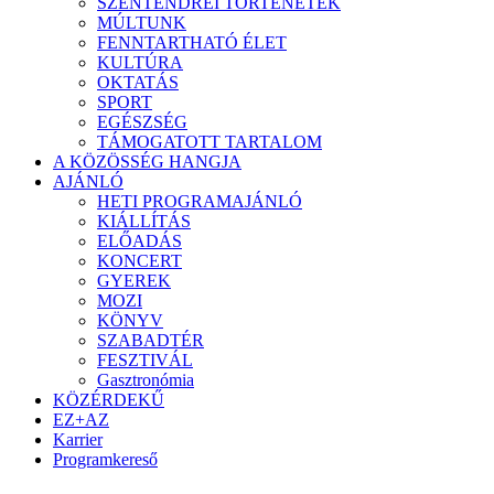
SZENTENDREI TÖRTÉNETEK
MÚLTUNK
FENNTARTHATÓ ÉLET
KULTÚRA
OKTATÁS
SPORT
EGÉSZSÉG
TÁMOGATOTT TARTALOM
A KÖZÖSSÉG HANGJA
AJÁNLÓ
HETI PROGRAMAJÁNLÓ
KIÁLLÍTÁS
ELŐADÁS
KONCERT
GYEREK
MOZI
KÖNYV
SZABADTÉR
FESZTIVÁL
Gasztronómia
KÖZÉRDEKŰ
EZ+AZ
Karrier
Programkereső