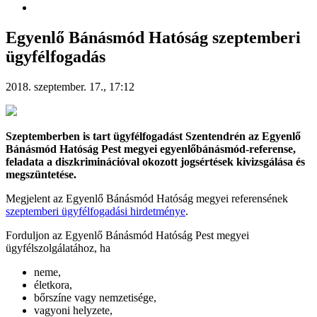
Egyenlő Bánásmód Hatóság szeptemberi
ügyfélfogadás
2018. szeptember. 17., 17:12
Szeptemberben is tart ügyfélfogadást Szentendrén az Egyenlő
Bánásmód Hatóság Pest megyei egyenlőbánásmód-referense,
feladata a diszkriminációval okozott jogsértések kivizsgálása és
megszüntetése.
Megjelent az Egyenlő Bánásmód Hatóság megyei referensének
szeptemberi ügyfélfogadási hirdetménye
.
Forduljon az Egyenlő Bánásmód Hatóság Pest megyei
ügyfélszolgálatához, ha
neme,
életkora,
bőrszíne vagy nemzetisége,
vagyoni helyzete,