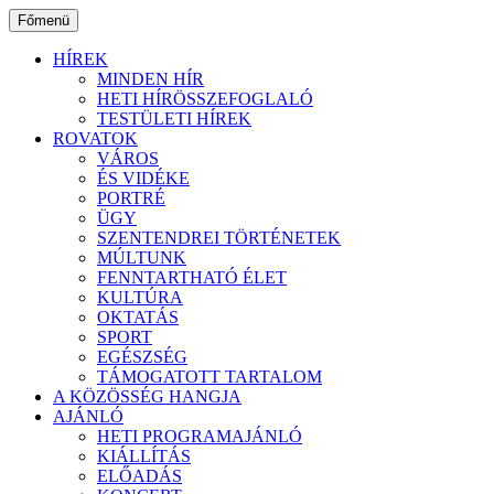
Ugrás
Főmenü
a
tartalomhoz
HÍREK
MINDEN HÍR
HETI HÍRÖSSZEFOGLALÓ
TESTÜLETI HÍREK
ROVATOK
VÁROS
ÉS VIDÉKE
PORTRÉ
ÜGY
SZENTENDREI TÖRTÉNETEK
MÚLTUNK
FENNTARTHATÓ ÉLET
KULTÚRA
OKTATÁS
SPORT
EGÉSZSÉG
TÁMOGATOTT TARTALOM
A KÖZÖSSÉG HANGJA
AJÁNLÓ
HETI PROGRAMAJÁNLÓ
KIÁLLÍTÁS
ELŐADÁS