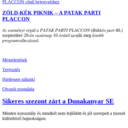
ZÖLD-KÉK PIKNIK – A PATAK PARTI
PLACCON
𝐴𝑧 𝑒𝑠𝑒𝑚𝑒́𝑛𝑦𝑡 𝑣𝑒́𝑔𝑢̈𝑙 𝑎 𝑃𝐴𝑇𝐴𝐾 𝑃𝐴𝑅𝑇𝐼 𝑃𝐿𝐴𝐶𝐶𝑂𝑁 (𝐵𝑢̈𝑘𝑘𝑜̈𝑠 𝑝𝑎𝑟𝑡 40.)
szeptember 29-𝑒́𝑛 𝑣𝑎𝑠𝑎́𝑟𝑛𝑎𝑝 10 𝑜́𝑟𝑎́𝑡𝑜́𝑙 𝑡𝑎𝑟𝑡𝑗á𝑘 meg 𝑘𝑖𝑠𝑒𝑏𝑏
𝑝𝑟𝑜𝑔𝑟𝑎𝑚𝑣𝑎́𝑙𝑡𝑜𝑧𝑎́𝑠𝑠𝑎𝑙.
Megjelenések
Terjesztés
Hirdessen nálunk!
Olvasói postaláda
Sikeres szezont zárt a Dunakanyar SE
Minden korosztály és mindkét nem fejlődött és jól szerepelt a tizenöt
különböző bajnokságon.