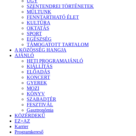
ÜGY
SZENTENDREI TÖRTÉNETEK
MÚLTUNK
FENNTARTHATÓ ÉLET
KULTÚRA
OKTATÁS
SPORT
EGÉSZSÉG
TÁMOGATOTT TARTALOM
A KÖZÖSSÉG HANGJA
AJÁNLÓ
HETI PROGRAMAJÁNLÓ
KIÁLLÍTÁS
ELŐADÁS
KONCERT
GYEREK
MOZI
KÖNYV
SZABADTÉR
FESZTIVÁL
Gasztronómia
KÖZÉRDEKŰ
EZ+AZ
Karrier
Programkereső