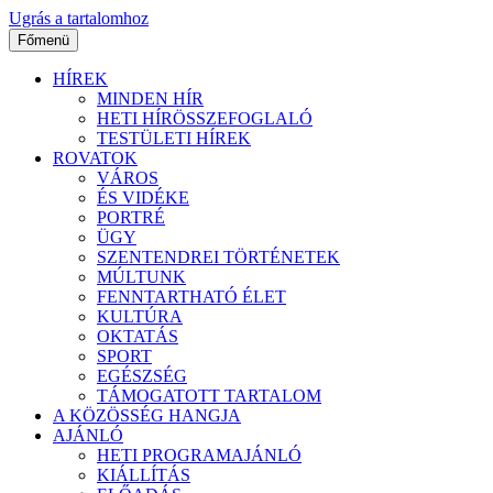
Ugrás a tartalomhoz
Főmenü
HÍREK
MINDEN HÍR
HETI HÍRÖSSZEFOGLALÓ
TESTÜLETI HÍREK
ROVATOK
VÁROS
ÉS VIDÉKE
PORTRÉ
ÜGY
SZENTENDREI TÖRTÉNETEK
MÚLTUNK
FENNTARTHATÓ ÉLET
KULTÚRA
OKTATÁS
SPORT
EGÉSZSÉG
TÁMOGATOTT TARTALOM
A KÖZÖSSÉG HANGJA
AJÁNLÓ
HETI PROGRAMAJÁNLÓ
KIÁLLÍTÁS