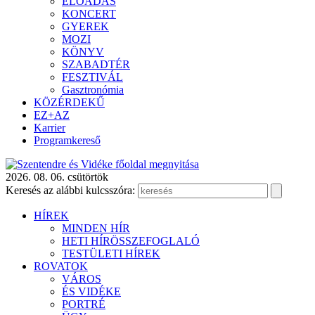
ELŐADÁS
KONCERT
GYEREK
MOZI
KÖNYV
SZABADTÉR
FESZTIVÁL
Gasztronómia
KÖZÉRDEKŰ
EZ+AZ
Karrier
Programkereső
2026. 08. 06. csütörtök
Keresés az alábbi kulcsszóra:
HÍREK
MINDEN HÍR
HETI HÍRÖSSZEFOGLALÓ
TESTÜLETI HÍREK
ROVATOK
VÁROS
ÉS VIDÉKE
PORTRÉ