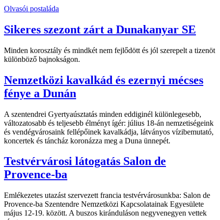
Olvasói postaláda
Sikeres szezont zárt a Dunakanyar SE
Minden korosztály és mindkét nem fejlődött és jól szerepelt a tizenöt
különböző bajnokságon.
Nemzetközi kavalkád és ezernyi mécses
fénye a Dunán
A szentendrei Gyertyaúsztatás minden eddiginél különlegesebb,
változatosabb és teljesebb élményt ígér: július 18-án nemzetiségeink
és vendégvárosaink fellépőinek kavalkádja, látványos vízibemutató,
koncertek és táncház koronázza meg a Duna ünnepét.
Testvérvárosi látogatás Salon de
Provence-ba
Emlékezetes utazást szervezett francia testvérvárosunkba: Salon de
Provence-ba Szentendre Nemzetközi Kapcsolatainak Egyesülete
május 12-19. között. A buszos kiránduláson negyvenegyen vettek