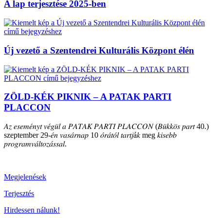
A lap terjesztése 2025-ben
Új vezető a Szentendrei Kulturális Központ élén
ZÖLD-KÉK PIKNIK – A PATAK PARTI
PLACCON
𝐴𝑧 𝑒𝑠𝑒𝑚𝑒́𝑛𝑦𝑡 𝑣𝑒́𝑔𝑢̈𝑙 𝑎 𝑃𝐴𝑇𝐴𝐾 𝑃𝐴𝑅𝑇𝐼 𝑃𝐿𝐴𝐶𝐶𝑂𝑁 (𝐵𝑢̈𝑘𝑘𝑜̈𝑠 𝑝𝑎𝑟𝑡 40.)
szeptember 29-𝑒́𝑛 𝑣𝑎𝑠𝑎́𝑟𝑛𝑎𝑝 10 𝑜́𝑟𝑎́𝑡𝑜́𝑙 𝑡𝑎𝑟𝑡𝑗á𝑘 meg 𝑘𝑖𝑠𝑒𝑏𝑏
𝑝𝑟𝑜𝑔𝑟𝑎𝑚𝑣𝑎́𝑙𝑡𝑜𝑧𝑎́𝑠𝑠𝑎𝑙.
Megjelenések
Terjesztés
Hirdessen nálunk!