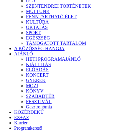
ÜGY
SZENTENDREI TÖRTÉNETEK
MÚLTUNK
FENNTARTHATÓ ÉLET
KULTÚRA
OKTATÁS
SPORT
EGÉSZSÉG
TÁMOGATOTT TARTALOM
A KÖZÖSSÉG HANGJA
AJÁNLÓ
HETI PROGRAMAJÁNLÓ
KIÁLLÍTÁS
ELŐADÁS
KONCERT
GYEREK
MOZI
KÖNYV
SZABADTÉR
FESZTIVÁL
Gasztronómia
KÖZÉRDEKŰ
EZ+AZ
Karrier
Programkereső