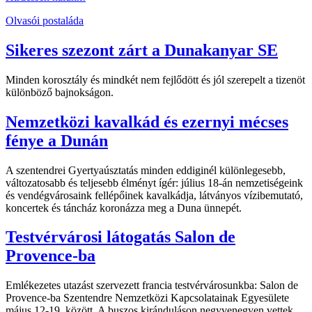
Olvasói postaláda
Sikeres szezont zárt a Dunakanyar SE
Minden korosztály és mindkét nem fejlődött és jól szerepelt a tizenöt
különböző bajnokságon.
Nemzetközi kavalkád és ezernyi mécses
fénye a Dunán
A szentendrei Gyertyaúsztatás minden eddiginél különlegesebb,
változatosabb és teljesebb élményt ígér: július 18-án nemzetiségeink
és vendégvárosaink fellépőinek kavalkádja, látványos vízibemutató,
koncertek és táncház koronázza meg a Duna ünnepét.
Testvérvárosi látogatás Salon de
Provence-ba
Emlékezetes utazást szervezett francia testvérvárosunkba: Salon de
Provence-ba Szentendre Nemzetközi Kapcsolatainak Egyesülete
május 12-19. között. A buszos kiránduláson negyvenegyen vettek