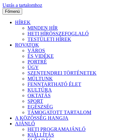
Ugrás a tartalomhoz
Főmenü
HÍREK
MINDEN HÍR
HETI HÍRÖSSZEFOGLALÓ
TESTÜLETI HÍREK
ROVATOK
VÁROS
ÉS VIDÉKE
PORTRÉ
ÜGY
SZENTENDREI TÖRTÉNETEK
MÚLTUNK
FENNTARTHATÓ ÉLET
KULTÚRA
OKTATÁS
SPORT
EGÉSZSÉG
TÁMOGATOTT TARTALOM
A KÖZÖSSÉG HANGJA
AJÁNLÓ
HETI PROGRAMAJÁNLÓ
KIÁLLÍTÁS