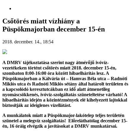
Csőtörés miatt vízhiány a
Püspökmajorban december 15-én
2018. december. 14., 18:54
A DMRV tájékoztatása szerint nagy átmérőjű ivóvíz-
vezetékeken történt csőtörés miatt 2018. december 15-én,
szombaton 8:00-16:00 óra között hibaelhárítás lesz. A
Püspökmajorban a Kálvária út – Hamvas Béla utca – Radnóti
Miklós utca és Radnóti Miklós sétány által határolt területen és
a kapcsolódó keresztutcákban ez idő alatt átmenetileg
nyomáscsökkenés, ivóvíz-szolgáltatás szüneteltetése várható! A
hibaelhárítás idején a közintézmények elé kihelyezett lajtokkal
biztosítják az ideiglenes vízellátást.
A munkálatok miatt a Püspökmajor-lakótelep teljes területén
szünetel a melegvíz szolgáltatás! Előreláthatólag december 15-
én, 16 óráig elvégzik a javításokat a DMRV munkatársai.