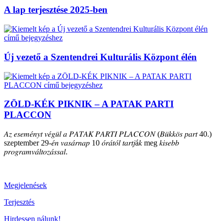
A lap terjesztése 2025-ben
Új vezető a Szentendrei Kulturális Központ élén
ZÖLD-KÉK PIKNIK – A PATAK PARTI
PLACCON
𝐴𝑧 𝑒𝑠𝑒𝑚𝑒́𝑛𝑦𝑡 𝑣𝑒́𝑔𝑢̈𝑙 𝑎 𝑃𝐴𝑇𝐴𝐾 𝑃𝐴𝑅𝑇𝐼 𝑃𝐿𝐴𝐶𝐶𝑂𝑁 (𝐵𝑢̈𝑘𝑘𝑜̈𝑠 𝑝𝑎𝑟𝑡 40.)
szeptember 29-𝑒́𝑛 𝑣𝑎𝑠𝑎́𝑟𝑛𝑎𝑝 10 𝑜́𝑟𝑎́𝑡𝑜́𝑙 𝑡𝑎𝑟𝑡𝑗á𝑘 meg 𝑘𝑖𝑠𝑒𝑏𝑏
𝑝𝑟𝑜𝑔𝑟𝑎𝑚𝑣𝑎́𝑙𝑡𝑜𝑧𝑎́𝑠𝑠𝑎𝑙.
Megjelenések
Terjesztés
Hirdessen nálunk!