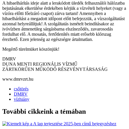
A hibaelhárítás ideje alatt a lerakódott üledék felhasználói hálózatba
bejutásának elkerülése érdekében kérjük a vízvételi helyeket (vagy a
vízóra előtti főelzáró csapot) zárva tartani! Amennyiben a
hibaelhárítást a megadott időpont előtt befejezzük, a vízszolgáltatást
azonnal helyreállítjuk! A szolgáltatás ismételt beindításakor az
ivóvízben átmenetileg sárgásbarna elszíneződés, zavarosodás
fordulhat elő. A mosatás, fertőtlenítés miatt erősebb klórszag
érezhető. Ezen jelenség az egészségre ártalmatlan.
Megértő türelmüket köszönjük!
DMRV
DUNA MENTI REGIONÁLIS VÍZMŰ
ZÁRTKÖRŰEN MŰKÖDŐ RÉSZVÉNYTÁRSASÁG
www.dmrvzrt.hu
csőtörés
DMRV
vízhiány
További cikkeink a témában