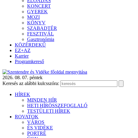
ELŐADÁS
KONCERT
GYEREK
MOZI
KÖNYV
SZABADTÉR
FESZTIVÁL
Gasztronómia
KÖZÉRDEKŰ
EZ+AZ
Karrier
Programkereső
2026. 08. 07. péntek
Keresés az alábbi kulcsszóra:
HÍREK
MINDEN HÍR
HETI HÍRÖSSZEFOGLALÓ
TESTÜLETI HÍREK
ROVATOK
VÁROS
ÉS VIDÉKE
PORTRÉ