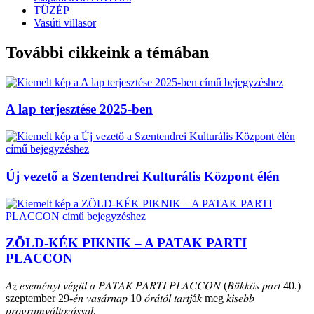
TÜZÉP
Vasúti villasor
További cikkeink a témában
A lap terjesztése 2025-ben
Új vezető a Szentendrei Kulturális Központ élén
ZÖLD-KÉK PIKNIK – A PATAK PARTI
PLACCON
𝐴𝑧 𝑒𝑠𝑒𝑚𝑒́𝑛𝑦𝑡 𝑣𝑒́𝑔𝑢̈𝑙 𝑎 𝑃𝐴𝑇𝐴𝐾 𝑃𝐴𝑅𝑇𝐼 𝑃𝐿𝐴𝐶𝐶𝑂𝑁 (𝐵𝑢̈𝑘𝑘𝑜̈𝑠 𝑝𝑎𝑟𝑡 40.)
szeptember 29-𝑒́𝑛 𝑣𝑎𝑠𝑎́𝑟𝑛𝑎𝑝 10 𝑜́𝑟𝑎́𝑡𝑜́𝑙 𝑡𝑎𝑟𝑡𝑗á𝑘 meg 𝑘𝑖𝑠𝑒𝑏𝑏
𝑝𝑟𝑜𝑔𝑟𝑎𝑚𝑣𝑎́𝑙𝑡𝑜𝑧𝑎́𝑠𝑠𝑎𝑙.