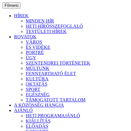
Ugrás
Főmenü
a
tartalomhoz
HÍREK
MINDEN HÍR
HETI HÍRÖSSZEFOGLALÓ
TESTÜLETI HÍREK
ROVATOK
VÁROS
ÉS VIDÉKE
PORTRÉ
ÜGY
SZENTENDREI TÖRTÉNETEK
MÚLTUNK
FENNTARTHATÓ ÉLET
KULTÚRA
OKTATÁS
SPORT
EGÉSZSÉG
TÁMOGATOTT TARTALOM
A KÖZÖSSÉG HANGJA
AJÁNLÓ
HETI PROGRAMAJÁNLÓ
KIÁLLÍTÁS
ELŐADÁS