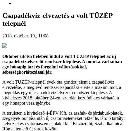
Csapadékvíz-elvezetés a volt TÜZÉP
telepnél
2018. október. 19., 11:08
Október utolsó hetében indul a volt TÜZÉP telepnél az új
csapadékvíz-elvezető rendszer kiépítése. A munka várhatóan
egy hónapig tart és forgalmi változásokkal,
sebességkorlátozással jár.
A volt TÜZÉP-telepnél évek óta gondot jelent a csapadékvíz
elvezetése, a meglévő rendszer kapacitása elérte a maximumot, a
megoldás egy új csapadékvíz-elvezető rendszer kiépítése. A
kivitelezés 2018. október 24-én, szerdán kezdődik és várhatóan
egy hónapot vesz igénybe.
A területen a kivitelező 4-ÉPV Kft. az aszfalt- és járdaburkolatok,
szegélyek bontása után új csatornaelemeket fektet le, tároló tartályt
helyez el és csatornaszemet alakít ki a Kőzúzó út, Szabadkai utca –
Római temető út sarok között.