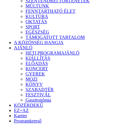
SZENTENDREI TÖRTÉNETEK
MÚLTUNK
FENNTARTHATÓ ÉLET
KULTÚRA
OKTATÁS
SPORT
EGÉSZSÉG
TÁMOGATOTT TARTALOM
A KÖZÖSSÉG HANGJA
AJÁNLÓ
HETI PROGRAMAJÁNLÓ
KIÁLLÍTÁS
ELŐADÁS
KONCERT
GYEREK
MOZI
KÖNYV
SZABADTÉR
FESZTIVÁL
Gasztronómia
KÖZÉRDEKŰ
EZ+AZ
Karrier
Programkereső