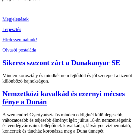
Megjelenések
Terjesztés
Hirdessen nálunk!
Olvasói postaláda
Sikeres szezont zárt a Dunakanyar SE
Minden korosztály és mindkét nem fejlődött és jól szerepelt a tizenöt
különböző bajnokságon.
Nemzetközi kavalkád és ezernyi mécses
fénye a Dunán
A szentendrei Gyertyaúsztatás minden eddiginél különlegesebb,
változatosabb és teljesebb élményt ígér: július 18-án nemzetiségeink
és vendégvárosaink fellépőinek kavalkádja, látványos vízibemutató,
koncertek és táncház koronázza meg a Duna ünnepét.