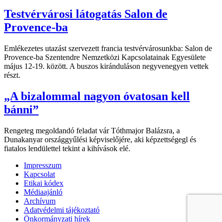
Testvérvárosi látogatás Salon de
Provence-ba
Emlékezetes utazást szervezett francia testvérvárosunkba: Salon de
Provence-ba Szentendre Nemzetközi Kapcsolatainak Egyesülete
május 12-19. között. A buszos kiránduláson negyvenegyen vettek
részt.
„A bizalommal nagyon óvatosan kell
bánni”
Rengeteg megoldandó feladat vár Tóthmajor Balázsra, a
Dunakanyar országgyűlési képviselőjére, aki képzettségegl és
fiatalos lendülettel tekint a kihívások elé.
Impresszum
Kapcsolat
Etikai kódex
Médiaajánló
Archívum
Adatvédelmi tájékoztató
Önkormányzati hírek