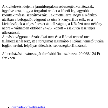
A kivitelezés idején a járműforgalom sebességét korlátozzák,
ügyelve arra, hogy a forgalmi rendet a lehető legnagyobb
körültekintéssel szabályozzák. Tekintettel arra, hogy a Kőzúzó
utcában a befogadói végpont az utca S kanyarjába esik, és a
kivitelezőnek a teljes úttestet át kell vágnia, a Kőzúzó utca néhány
napra – várhatóan október 24-26. között – zsákutca lesz teljes
útlezárással.
A másik végpont a Szabadkai utca és a Római temető utca
találkozásánál lesz, itt a forgalmat leginkább a Római temető utcára
fogják terelni, félpályás útlezárás, sebességkorlátozással.
A beruházást a város saját forrásból finanszírozza, 20.068.124 Ft
értékben.
csapadékvíz-elvezetés