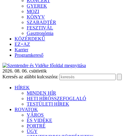
KONCERT
GYEREK
MOZI
KÖNYV
SZABADTÉR
FESZTIVÁL
Gasztronómia
KÖZÉRDEKŰ
EZ+AZ
Karrier
Programkereső
2026. 08. 06. csütörtök
Keresés az alábbi kulcsszóra:
HÍREK
MINDEN HÍR
HETI HÍRÖSSZEFOGLALÓ
TESTÜLETI HÍREK
ROVATOK
VÁROS
ÉS VIDÉKE
PORTRÉ
ÜGY