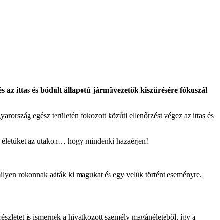
és az ittas és bódult állapotú járművezetők kiszűrésére fókuszál
ország egész területén fokozott közúti ellenőrzést végez az ittas és
k életüket az utakon… hogy mindenki hazaérjen!
amilyen rokonnak adták ki magukat és egy velük történt eseményre,
szletet is ismernek a hivatkozott személy magánéletéből, így a