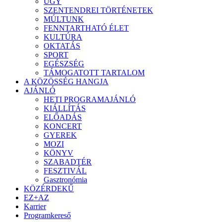
ÜGY
SZENTENDREI TÖRTÉNETEK
MÚLTUNK
FENNTARTHATÓ ÉLET
KULTÚRA
OKTATÁS
SPORT
EGÉSZSÉG
TÁMOGATOTT TARTALOM
A KÖZÖSSÉG HANGJA
AJÁNLÓ
HETI PROGRAMAJÁNLÓ
KIÁLLÍTÁS
ELŐADÁS
KONCERT
GYEREK
MOZI
KÖNYV
SZABADTÉR
FESZTIVÁL
Gasztronómia
KÖZÉRDEKŰ
EZ+AZ
Karrier
Programkereső