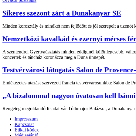
Olvasói postaláda
Sikeres szezont zárt a Dunakanyar SE
Minden korosztály és mindkét nem fejlődött és jól szerepelt a tizenö
Nemzetközi kavalkád és ezernyi mécses fé
A szentendrei Gyertyaúsztatás minden eddiginél különlegesebb, változ
koncertek és táncház koronázza meg a Duna ünnepét.
Testvérvárosi látogatás Salon de Provence
Emlékezetes utazást szervezett francia testvérvárosunkba: Salon de 
„A bizalommal nagyon óvatosan kell bánni
Rengeteg megoldandó feladat vár Tóthmajor Balázsra, a Dunakanyar orsz
Impresszum
Kapcsolat
Etikai kódex
Médiaajánló