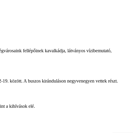
égvárosaink fellépőinek kavalkádja, látványos vízibemutató,
-19. között. A buszos kiránduláson negyvenegyen vettek részt.
nt a kihívások elé.