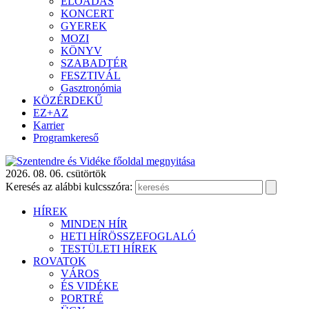
ELŐADÁS
KONCERT
GYEREK
MOZI
KÖNYV
SZABADTÉR
FESZTIVÁL
Gasztronómia
KÖZÉRDEKŰ
EZ+AZ
Karrier
Programkereső
2026. 08. 06. csütörtök
Keresés az alábbi kulcsszóra:
HÍREK
MINDEN HÍR
HETI HÍRÖSSZEFOGLALÓ
TESTÜLETI HÍREK
ROVATOK
VÁROS
ÉS VIDÉKE
PORTRÉ