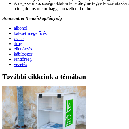
A népszerű közösségi oldalon lehetőleg ne tegye közzé utazási 
a tulajdonos mikor hagyja őrizetlenül otthonát.
Szentendrei Rendőrkapitányság
alkohol
baleset-megelőzés
csalás
drog
ellenőrzés
kábítószer
rendőrség
vezetés
További cikkeink a témában