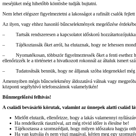
meséjüket még hihetőbb köntösbe tudják bujtatni.
Nem lehet elégszer figyelmeztetni a lakosságot a rafinált csalók fejlet
Az ilyen, vagy ehhez hasonló bűncselekmények megelőzése érdekében
– Tartsák rendszeresen a kapcsolatot időskorú hozzátartozójukka
– Tájékoztassák őket arról, ha elutaznak, hogy ne lehessen mondv
– Nyomatékosan, többször figyelmeztessék őket a fenti esethez haso
ellenőrizzék le a történetet a hivatkozott rokonnál az általuk ismert s
– Tudatosítsák bennük, hogy ne álljanak szóba idegenekkel még a
Amennyiben mégis bűncselekmény áldozatává válnak vagy megpróbálják
központi segélyhívó telefonszámok valamelyikén!
Bűnmegelőzési felhívás!
A családi bevásárló körutak, valamint az ünnepek alatti család 
Mielőtt elutazik, ellenőrizze, hogy a lakás valamennyi nyílászáró
Ha rendelkezik riasztóval, azt még rövid időre is élesítse be!
Tájékoztassa a szomszédjait, hogy milyen időszakra hagyja ottho
Ha van kutyája és nem viszi magával, kérjen meg egy szomszédo