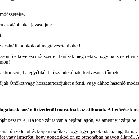
t módszereire.
 az alábbiakat javasoljuk:
l!
acsinált indokokkal megtéveszteni őket!
nló elkövetési módszerre. Tanítsák meg nekik, hogy ha ismeretlen szá
zámon!
kkor sem, ha egyébként jó szándékúnak, kedvesnek tűnnek.
 Önöket vagy hozzátartozójukat a fenti, vagy ahhoz hasonló módszerr
látogatások során őrizetlenül maradnak az otthonok. A betörések m
ját bezárta-e. Ha több zár is van a bejárati ajtón, valamennyit zárja be!
nát őrizetlenül és kérje meg őket, hogy figyeljenek oda az ingatlanra.
t vagy ismerőst, hogy gondoskodjon az otthonában hagyott állatról. A k