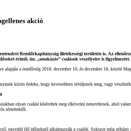
ogellenes akció
entendrei Rendőrkapitányság illetékességi területén is. Az ellenőrz
őseket érintő, ún. „unokázós” csalások veszélyeire is figyelmeztet.
 alapján a rendőrség 2018. december 10. és december 16. között Magyar
dannyiunk közös érdeke, hogy kevesebben sérüljenek meg, vagy veszítsé
á
őszakban olyan csalást kíséreltek meg elkövetni ismeretlenek, ahol val
s sértettektől.
ező, egyedül élő időseknél alkalmazzák a csalók. Sokszor még néhány ré