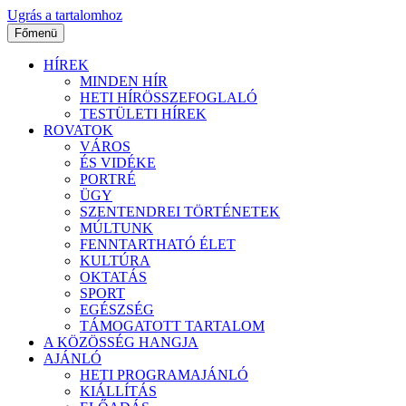
Ugrás a tartalomhoz
Főmenü
HÍREK
MINDEN HÍR
HETI HÍRÖSSZEFOGLALÓ
TESTÜLETI HÍREK
ROVATOK
VÁROS
ÉS VIDÉKE
PORTRÉ
ÜGY
SZENTENDREI TÖRTÉNETEK
MÚLTUNK
FENNTARTHATÓ ÉLET
KULTÚRA
OKTATÁS
SPORT
EGÉSZSÉG
TÁMOGATOTT TARTALOM
A KÖZÖSSÉG HANGJA
AJÁNLÓ
HETI PROGRAMAJÁNLÓ
KIÁLLÍTÁS