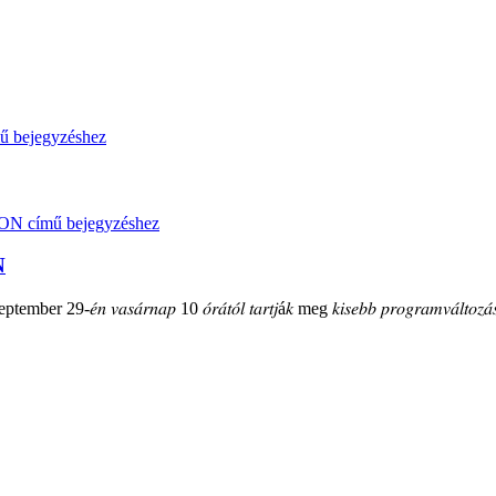
N
mber 29-𝑒́𝑛 𝑣𝑎𝑠𝑎́𝑟𝑛𝑎𝑝 10 𝑜́𝑟𝑎́𝑡𝑜́𝑙 𝑡𝑎𝑟𝑡𝑗á𝑘 meg 𝑘𝑖𝑠𝑒𝑏𝑏 𝑝𝑟𝑜𝑔𝑟𝑎𝑚𝑣𝑎́𝑙𝑡𝑜𝑧𝑎́𝑠