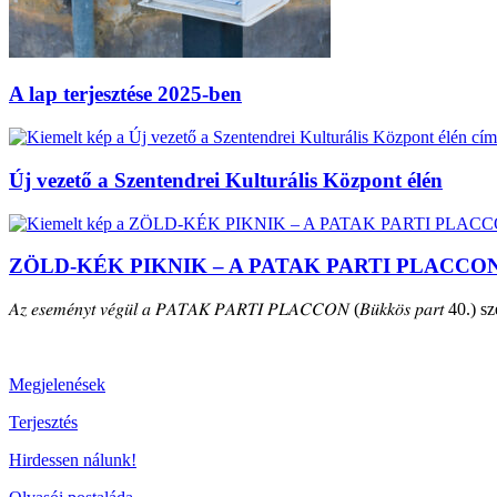
A lap terjesztése 2025-ben
Új vezető a Szentendrei Kulturális Központ élén
ZÖLD-KÉK PIKNIK – A PATAK PARTI PLACCO
𝐴𝑧 𝑒𝑠𝑒𝑚𝑒́𝑛𝑦𝑡 𝑣𝑒́𝑔𝑢̈𝑙 𝑎 𝑃𝐴𝑇𝐴𝐾 𝑃𝐴𝑅𝑇𝐼 𝑃𝐿𝐴𝐶𝐶𝑂𝑁 (𝐵𝑢̈𝑘𝑘𝑜̈𝑠 𝑝𝑎𝑟𝑡 40.) szepte
Megjelenések
Terjesztés
Hirdessen nálunk!