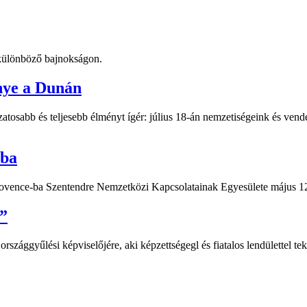
t különböző bajnokságon.
nye a Dunán
atosabb és teljesebb élményt ígér: július 18-án nemzetiségeink és vend
-ba
Provence-ba Szentendre Nemzetközi Kapcsolatainak Egyesülete május 12
”
ággyűlési képviselőjére, aki képzettségegl és fiatalos lendülettel teki