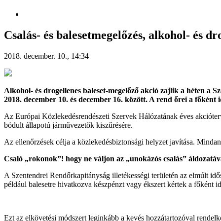
Csalás- és balesetmegelőzés, alkohol- és dr
2018. december. 10., 14:34
Alkohol- és drogellenes baleset-megelőző akció zajlik a héten
a Sz
2018. december 10. és december 16. között. A rend őrei a főként id
Az Európai Közlekedésrendészeti Szervek Hálózatának éves akcióterve
bódult állapotú járművezetők kiszűrésére.
Az ellenőrzések célja a közlekedésbiztonsági helyzet javítása. Min
Csaló „rokonok”! hogy ne váljon az „unokázós csalás” áldozatáv
A Szentendrei Rendőrkapitányság illetékességi területén az elmúlt id
például balesetre hivatkozva készpénzt vagy ékszert kértek a főként idő
Ezt az elkövetési módszert leginkább a kevés hozzátartozóval rendelk