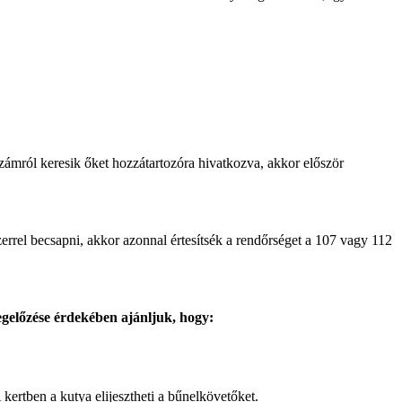
mról keresik őket hozzátartozóra hivatkozva, akkor először
el becsapni, akkor azonnal értesítsék a rendőrséget a 107 vagy 112
egelőzése érdekében ajánljuk, hogy:
ertben a kutya elijesztheti a bűnelkövetőket.