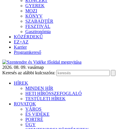
KONCERT
GYEREK
MOZI
KÖNYV
SZABADTÉR
FESZTIVÁL
Gasztronómia
KÖZÉRDEKŰ
EZ+AZ
Karrier
Programkereső
2026. 08. 09. vasárnap
Keresés az alábbi kulcsszóra:
HÍREK
MINDEN HÍR
HETI HÍRÖSSZEFOGLALÓ
TESTÜLETI HÍREK
ROVATOK
VÁROS
ÉS VIDÉKE
PORTRÉ
ÜGY