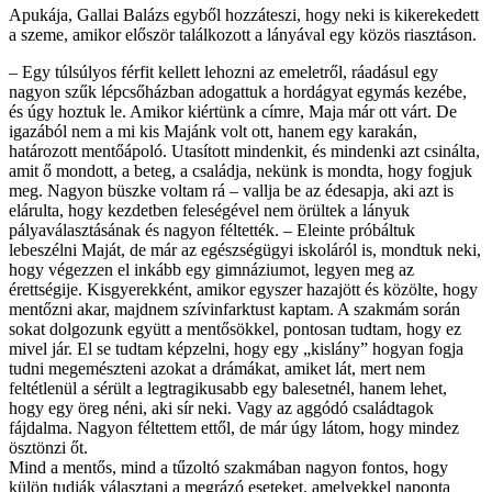
Apukája, Gallai Balázs egyből hozzáteszi, hogy neki is kikerekedett
a szeme, amikor először találkozott a lányával egy közös riasztáson.
– Egy túlsúlyos férfit kellett lehozni az emeletről, ráadásul egy
nagyon szűk lépcsőházban adogattuk a hordágyat egymás kezébe,
és úgy hoztuk le. Amikor kiértünk a címre, Maja már ott várt. De
igazából nem a mi kis Majánk volt ott, hanem egy karakán,
határozott mentőápoló. Utasított mindenkit, és mindenki azt csinálta,
amit ő mondott, a beteg, a családja, nekünk is mondta, hogy fogjuk
meg. Nagyon büszke voltam rá – vallja be az édesapja, aki azt is
elárulta, hogy kezdetben feleségével nem örültek a lányuk
pályaválasztásának és nagyon féltették. – Eleinte próbáltuk
lebeszélni Maját, de már az egészségügyi iskoláról is, mondtuk neki,
hogy végezzen el inkább egy gimnáziumot, legyen meg az
érettségije. Kisgyerekként, amikor egyszer hazajött és közölte, hogy
mentőzni akar, majdnem szívinfarktust kaptam. A szakmám során
sokat dolgozunk együtt a mentősökkel, pontosan tudtam, hogy ez
mivel jár. El se tudtam képzelni, hogy egy „kislány” hogyan fogja
tudni megemészteni azokat a drámákat, amiket lát, mert nem
feltétlenül a sérült a legtragikusabb egy balesetnél, hanem lehet,
hogy egy öreg néni, aki sír neki. Vagy az aggódó családtagok
fájdalma. Nagyon féltettem ettől, de már úgy látom, hogy mindez
ösztönzi őt.
Mind a mentős, mind a tűzoltó szakmában nagyon fontos, hogy
külön tudják választani a megrázó eseteket, amelyekkel naponta