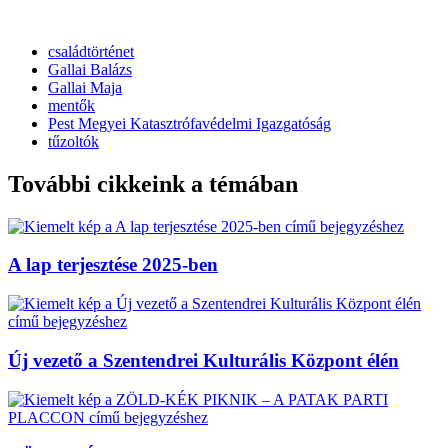
családtörténet
Gallai Balázs
Gallai Maja
mentők
Pest Megyei Katasztrófavédelmi Igazgatóság
tűzoltók
További cikkeink a témában
A lap terjesztése 2025-ben
Új vezető a Szentendrei Kulturális Központ élén