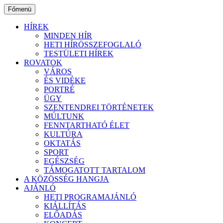
Ugrás
Főmenü
a
tartalomhoz
HÍREK
MINDEN HÍR
HETI HÍRÖSSZEFOGLALÓ
TESTÜLETI HÍREK
ROVATOK
VÁROS
ÉS VIDÉKE
PORTRÉ
ÜGY
SZENTENDREI TÖRTÉNETEK
MÚLTUNK
FENNTARTHATÓ ÉLET
KULTÚRA
OKTATÁS
SPORT
EGÉSZSÉG
TÁMOGATOTT TARTALOM
A KÖZÖSSÉG HANGJA
AJÁNLÓ
HETI PROGRAMAJÁNLÓ
KIÁLLÍTÁS
ELŐADÁS