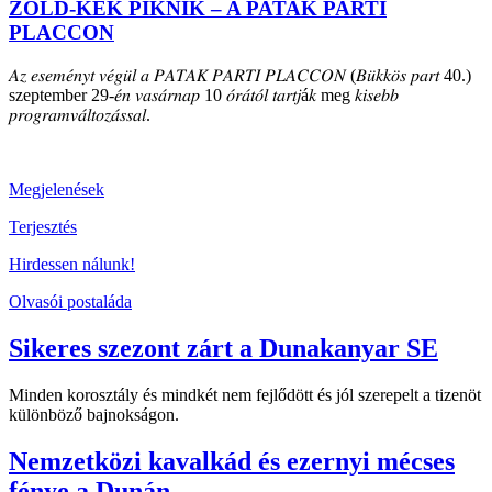
ZÖLD-KÉK PIKNIK – A PATAK PARTI
PLACCON
𝐴𝑧 𝑒𝑠𝑒𝑚𝑒́𝑛𝑦𝑡 𝑣𝑒́𝑔𝑢̈𝑙 𝑎 𝑃𝐴𝑇𝐴𝐾 𝑃𝐴𝑅𝑇𝐼 𝑃𝐿𝐴𝐶𝐶𝑂𝑁 (𝐵𝑢̈𝑘𝑘𝑜̈𝑠 𝑝𝑎𝑟𝑡 40.)
szeptember 29-𝑒́𝑛 𝑣𝑎𝑠𝑎́𝑟𝑛𝑎𝑝 10 𝑜́𝑟𝑎́𝑡𝑜́𝑙 𝑡𝑎𝑟𝑡𝑗á𝑘 meg 𝑘𝑖𝑠𝑒𝑏𝑏
𝑝𝑟𝑜𝑔𝑟𝑎𝑚𝑣𝑎́𝑙𝑡𝑜𝑧𝑎́𝑠𝑠𝑎𝑙.
Megjelenések
Terjesztés
Hirdessen nálunk!
Olvasói postaláda
Sikeres szezont zárt a Dunakanyar SE
Minden korosztály és mindkét nem fejlődött és jól szerepelt a tizenöt
különböző bajnokságon.
Nemzetközi kavalkád és ezernyi mécses
fénye a Dunán