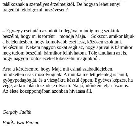
találkoznak a személyes érzelmeiktől. De hogyan lehet ennyi
tragédiát feldolgozni húszévesen?
– Egy-egy eset után az adott kollégával mindig meg szoktuk
beszélni, hogy mi is történt – mondja Maja. – Sokszor, amikor látjuk
a bejelentésben, hogy komolyabb eset lesz, közösen szoktunk
felkészülni. Nekem nagyon sokat segít az, hogy apuval is bármikor
meg tudom beszélni, bármikor felhívhatom. Tőle tanultam azt is,
hogy nagyon fontos ezeket kibeszélni magunkból.
Arra a kérdésemre, hogy Maja mit csinál szabadidejében,
mindketten csak mosolyognak. A munka mellett jelenleg is tanul,
gyógypedagógiát, és a vizsgákra készül éppen. Egyéves képzés, ha
vége, akkor talán lesz ideje olvasni. Na jó, időnként eljár úszni is.
Az élete középpontjában azonban hivatása áll.
Gergály Judith
Fotók: Isza Ferenc