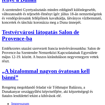
A szentendrei Gyertyaúsztatás minden eddiginél különlegesebb,
változatosabb és teljesebb élményt ígér: július 18-án nemzetiségeink
és vendégvárosaink fellépőinek kavalkádja, látványos vízibemutató,
koncertek és táncház koronázza meg a Duna ünnepét.
Testvérvárosi látogatás Salon de
Provence-ba
Emlékezetes utazást szervezett francia testvérvárosunkba: Salon de
Provence-ba Szentendre Nemzetközi Kapcsolatainak Egyesülete
május 12-19. között. A buszos kiránduláson negyvenegyen vettek
részt.
„A bizalommal nagyon óvatosan kell
bánni”
Rengeteg megoldandó feladat vár Tóthmajor Balázsra, a
Dunakanyar országgyűlési képviselőjére, aki képzettségegl és
fiatalos lendülettel tekint a kihívások elé.
Impresszum