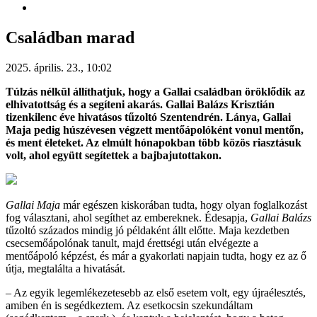
Családban marad
2025. április. 23., 10:02
Túlzás nélkül állíthatjuk, hogy a Gallai családban öröklődik az
elhivatottság és a segíteni akarás. Gallai Balázs Krisztián
tizenkilenc éve hivatásos tűzoltó Szentendrén. Lánya, Gallai
Maja pedig húszévesen végzett mentőápolóként vonul mentőn,
és ment életeket. Az elmúlt hónapokban több közös riasztásuk
volt, ahol együtt segítettek a bajbajutottakon.
Gallai Maja
már egészen kiskorában tudta, hogy olyan foglalkozást
fog választani, ahol segíthet az embereknek. Édesapja,
Gallai Balázs
tűzoltó százados mindig jó példaként állt előtte. Maja kezdetben
csecsemőápolónak tanult, majd érettségi után elvégezte a
mentőápoló képzést, és már a gyakorlati napjain tudta, hogy ez az ő
útja, megtalálta a hivatását.
– Az egyik legemlékezetesebb az első esetem volt, egy újraélesztés,
amiben én is segédkeztem. Az esetkocsin szekundáltam