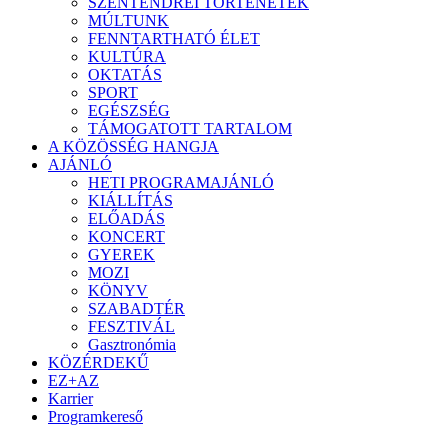
SZENTENDREI TÖRTÉNETEK
MÚLTUNK
FENNTARTHATÓ ÉLET
KULTÚRA
OKTATÁS
SPORT
EGÉSZSÉG
TÁMOGATOTT TARTALOM
A KÖZÖSSÉG HANGJA
AJÁNLÓ
HETI PROGRAMAJÁNLÓ
KIÁLLÍTÁS
ELŐADÁS
KONCERT
GYEREK
MOZI
KÖNYV
SZABADTÉR
FESZTIVÁL
Gasztronómia
KÖZÉRDEKŰ
EZ+AZ
Karrier
Programkereső