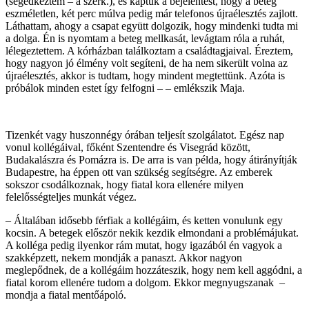
(segédkeztem – a szerk.), és kaptuk a bejelentést, hogy a beteg
eszméletlen, két perc múlva pedig már telefonos újraélesztés zajlott.
Láthattam, ahogy a csapat együtt dolgozik, hogy mindenki tudta mi
a dolga. Én is nyomtam a beteg mellkasát, levágtam róla a ruhát,
lélegeztettem. A kórházban találkoztam a családtagjaival. Éreztem,
hogy nagyon jó élmény volt segíteni, de ha nem sikerült volna az
újraélesztés, akkor is tudtam, hogy mindent megtettünk. Azóta is
próbálok minden estet így felfogni – – emlékszik Maja.
Tizenkét vagy huszonnégy órában teljesít szolgálatot. Egész nap
vonul kollégáival, főként Szentendre és Visegrád között,
Budakalászra és Pomázra is. De arra is van példa, hogy átirányítják
Budapestre, ha éppen ott van szükség segítségre. Az emberek
sokszor csodálkoznak, hogy fiatal kora ellenére milyen
felelősségteljes munkát végez.
– Általában idősebb férfiak a kollégáim, és ketten vonulunk egy
kocsin. A betegek először nekik kezdik elmondani a problémájukat.
A kolléga pedig ilyenkor rám mutat, hogy igazából én vagyok a
szakképzett, nekem mondják a panaszt. Akkor nagyon
meglepődnek, de a kollégáim hozzáteszik, hogy nem kell aggódni, a
fiatal korom ellenére tudom a dolgom. Ekkor megnyugszanak –
mondja a fiatal mentőápoló.