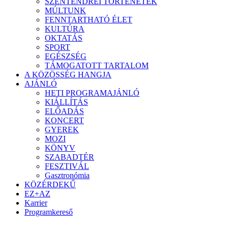
SZENTENDREI TÖRTÉNETEK
MÚLTUNK
FENNTARTHATÓ ÉLET
KULTÚRA
OKTATÁS
SPORT
EGÉSZSÉG
TÁMOGATOTT TARTALOM
A KÖZÖSSÉG HANGJA
AJÁNLÓ
HETI PROGRAMAJÁNLÓ
KIÁLLÍTÁS
ELŐADÁS
KONCERT
GYEREK
MOZI
KÖNYV
SZABADTÉR
FESZTIVÁL
Gasztronómia
KÖZÉRDEKŰ
EZ+AZ
Karrier
Programkereső