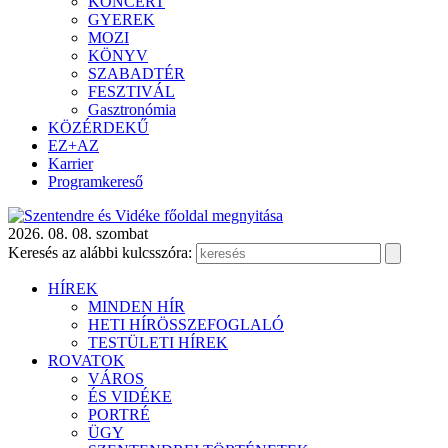
KONCERT
GYEREK
MOZI
KÖNYV
SZABADTÉR
FESZTIVÁL
Gasztronómia
KÖZÉRDEKŰ
EZ+AZ
Karrier
Programkereső
2026. 08. 08. szombat
Keresés az alábbi kulcsszóra:
HÍREK
MINDEN HÍR
HETI HÍRÖSSZEFOGLALÓ
TESTÜLETI HÍREK
ROVATOK
VÁROS
ÉS VIDÉKE
PORTRÉ
ÜGY