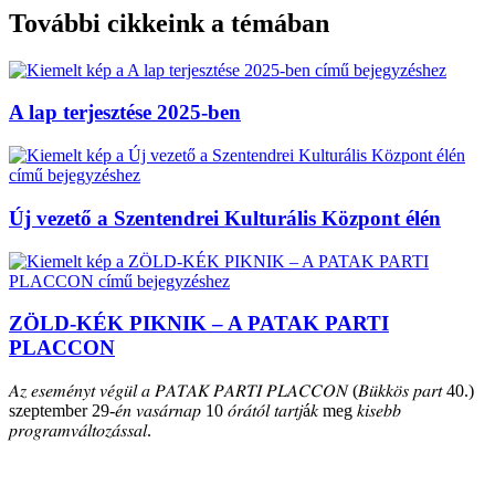
További cikkeink a témában
A lap terjesztése 2025-ben
Új vezető a Szentendrei Kulturális Központ élén
ZÖLD-KÉK PIKNIK – A PATAK PARTI
PLACCON
𝐴𝑧 𝑒𝑠𝑒𝑚𝑒́𝑛𝑦𝑡 𝑣𝑒́𝑔𝑢̈𝑙 𝑎 𝑃𝐴𝑇𝐴𝐾 𝑃𝐴𝑅𝑇𝐼 𝑃𝐿𝐴𝐶𝐶𝑂𝑁 (𝐵𝑢̈𝑘𝑘𝑜̈𝑠 𝑝𝑎𝑟𝑡 40.)
szeptember 29-𝑒́𝑛 𝑣𝑎𝑠𝑎́𝑟𝑛𝑎𝑝 10 𝑜́𝑟𝑎́𝑡𝑜́𝑙 𝑡𝑎𝑟𝑡𝑗á𝑘 meg 𝑘𝑖𝑠𝑒𝑏𝑏
𝑝𝑟𝑜𝑔𝑟𝑎𝑚𝑣𝑎́𝑙𝑡𝑜𝑧𝑎́𝑠𝑠𝑎𝑙.