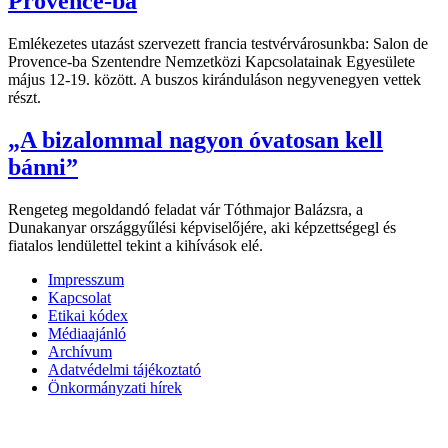
Provence-ba
Emlékezetes utazást szervezett francia testvérvárosunkba: Salon de
Provence-ba Szentendre Nemzetközi Kapcsolatainak Egyesülete
május 12-19. között. A buszos kiránduláson negyvenegyen vettek
részt.
„A bizalommal nagyon óvatosan kell
bánni”
Rengeteg megoldandó feladat vár Tóthmajor Balázsra, a
Dunakanyar országgyűlési képviselőjére, aki képzettségegl és
fiatalos lendülettel tekint a kihívások elé.
Impresszum
Kapcsolat
Etikai kódex
Médiaajánló
Archívum
Adatvédelmi tájékoztató
Önkormányzati hírek