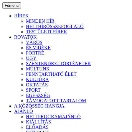
Ugrás
Főmenü
a
tartalomhoz
HÍREK
MINDEN HÍR
HETI HÍRÖSSZEFOGLALÓ
TESTÜLETI HÍREK
ROVATOK
VÁROS
ÉS VIDÉKE
PORTRÉ
ÜGY
SZENTENDREI TÖRTÉNETEK
MÚLTUNK
FENNTARTHATÓ ÉLET
KULTÚRA
OKTATÁS
SPORT
EGÉSZSÉG
TÁMOGATOTT TARTALOM
A KÖZÖSSÉG HANGJA
AJÁNLÓ
HETI PROGRAMAJÁNLÓ
KIÁLLÍTÁS
ELŐADÁS