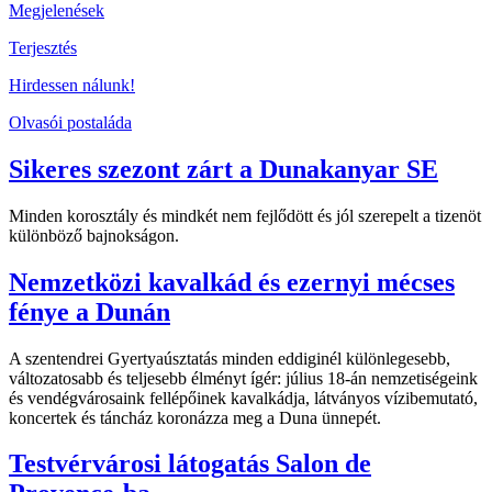
Megjelenések
Terjesztés
Hirdessen nálunk!
Olvasói postaláda
Sikeres szezont zárt a Dunakanyar SE
Minden korosztály és mindkét nem fejlődött és jól szerepelt a tizenöt
különböző bajnokságon.
Nemzetközi kavalkád és ezernyi mécses
fénye a Dunán
A szentendrei Gyertyaúsztatás minden eddiginél különlegesebb,
változatosabb és teljesebb élményt ígér: július 18-án nemzetiségeink
és vendégvárosaink fellépőinek kavalkádja, látványos vízibemutató,
koncertek és táncház koronázza meg a Duna ünnepét.
Testvérvárosi látogatás Salon de