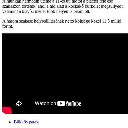
A munkák harmadik üteme a 11-es úti hídtól a piactér felé eső
szakaszon történik, ahol a híd alatt a kockakő burkolat megsüllyedt,
valamint a kisvízi meder több helyen is beomlott.
A három szakasz helyreállításának nettó költsége közel 11,5 millió
forint.
Bükkös patak