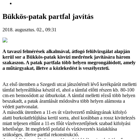
Bükkös-patak partfal javítás
2018. augusztus. 02., 09:31
A tavaszi felmérések alkalmával, átfogó felülvizsgálat alapján
kerül sor a Bükkös-patak kisvízi medrének javítására három
szakaszon. A patak partfala több helyen megrongálódott, amely
a műtárgyakat, illetve a közlekedést is veszélyezteti.
Az első ütemben a Szegedi utcai játszótérnél lévő kerékpárút melletti
támfal helyreállítása készül el, ahol a támfal előtti részen kb. 80-100
cm-en bemosódott az útburkolat. A támfal melletti rézsű több helyen
beszakadt, a patak áramlását módosítva több helyen alámosta a
védett partvonalat.
A második ütemben a 11-es út vízelvezető műtárgyának kifolyó
alatti burkolatfelújítása kerül sorra, ahol korábban a rossz kivitelezés
miatt teljesen eltűnt a 11-es főút vízelvezetőjének szabad kifolyási
lehetősége. Itt megfelelő pofafal és vízkivezetés kialakítása
szükséges, illetve partfal rekonstrukció.