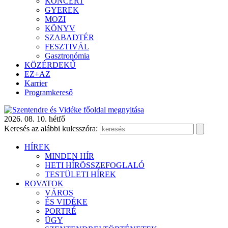
KONCERT
GYEREK
MOZI
KÖNYV
SZABADTÉR
FESZTIVÁL
Gasztronómia
KÖZÉRDEKŰ
EZ+AZ
Karrier
Programkereső
2026. 08. 10. hétfő
Keresés az alábbi kulcsszóra:
HÍREK
MINDEN HÍR
HETI HÍRÖSSZEFOGLALÓ
TESTÜLETI HÍREK
ROVATOK
VÁROS
ÉS VIDÉKE
PORTRÉ
ÜGY