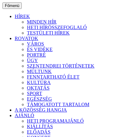
Ugrás
Főmenü
a
tartalomhoz
HÍREK
MINDEN HÍR
HETI HÍRÖSSZEFOGLALÓ
TESTÜLETI HÍREK
ROVATOK
VÁROS
ÉS VIDÉKE
PORTRÉ
ÜGY
SZENTENDREI TÖRTÉNETEK
MÚLTUNK
FENNTARTHATÓ ÉLET
KULTÚRA
OKTATÁS
SPORT
EGÉSZSÉG
TÁMOGATOTT TARTALOM
A KÖZÖSSÉG HANGJA
AJÁNLÓ
HETI PROGRAMAJÁNLÓ
KIÁLLÍTÁS
ELŐADÁS