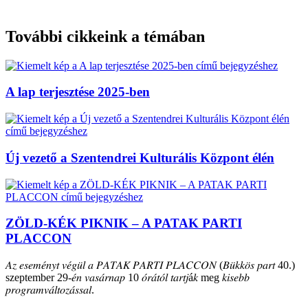
További cikkeink a témában
A lap terjesztése 2025-ben
Új vezető a Szentendrei Kulturális Központ élén
ZÖLD-KÉK PIKNIK – A PATAK PARTI
PLACCON
𝐴𝑧 𝑒𝑠𝑒𝑚𝑒́𝑛𝑦𝑡 𝑣𝑒́𝑔𝑢̈𝑙 𝑎 𝑃𝐴𝑇𝐴𝐾 𝑃𝐴𝑅𝑇𝐼 𝑃𝐿𝐴𝐶𝐶𝑂𝑁 (𝐵𝑢̈𝑘𝑘𝑜̈𝑠 𝑝𝑎𝑟𝑡 40.)
szeptember 29-𝑒́𝑛 𝑣𝑎𝑠𝑎́𝑟𝑛𝑎𝑝 10 𝑜́𝑟𝑎́𝑡𝑜́𝑙 𝑡𝑎𝑟𝑡𝑗á𝑘 meg 𝑘𝑖𝑠𝑒𝑏𝑏
𝑝𝑟𝑜𝑔𝑟𝑎𝑚𝑣𝑎́𝑙𝑡𝑜𝑧𝑎́𝑠𝑠𝑎𝑙.