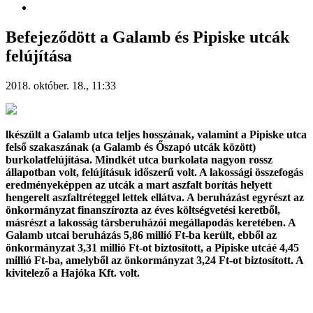
Befejeződött a Galamb és Pipiske utcák
felújítása
2018. október. 18., 11:33
lkészült a Galamb utca teljes hosszának, valamint a Pipiske utca
felső szakaszának (a Galamb és Őszapó utcák között)
burkolatfelújítása. Mindkét utca burkolata nagyon rossz
állapotban volt, felújításuk időszerű volt. A lakossági összefogás
eredményeképpen az utcák a mart aszfalt borítás helyett
hengerelt aszfaltréteggel lettek ellátva. A beruházást egyrészt az
önkormányzat finanszírozta az éves költségvetési keretből,
másrészt a lakosság társberuházói megállapodás keretében. A
Galamb utcai beruházás 5,86 millió Ft-ba került, ebből az
önkormányzat 3,31 millió Ft-ot biztosított, a Pipiske utcáé 4,45
millió Ft-ba, amelyből az önkormányzat 3,24 Ft-ot biztosított. A
kivitelező a Hajóka Kft. volt.