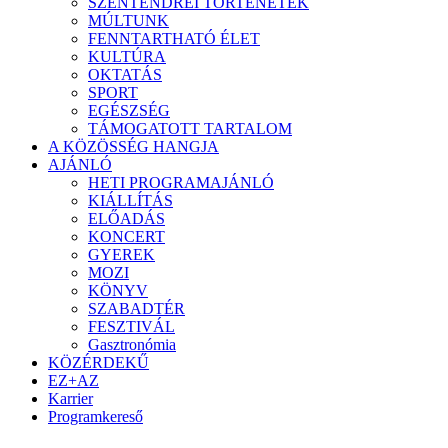
SZENTENDREI TÖRTÉNETEK
MÚLTUNK
FENNTARTHATÓ ÉLET
KULTÚRA
OKTATÁS
SPORT
EGÉSZSÉG
TÁMOGATOTT TARTALOM
A KÖZÖSSÉG HANGJA
AJÁNLÓ
HETI PROGRAMAJÁNLÓ
KIÁLLÍTÁS
ELŐADÁS
KONCERT
GYEREK
MOZI
KÖNYV
SZABADTÉR
FESZTIVÁL
Gasztronómia
KÖZÉRDEKŰ
EZ+AZ
Karrier
Programkereső