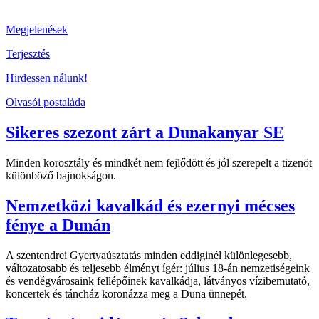
Megjelenések
Terjesztés
Hirdessen nálunk!
Olvasói postaláda
Sikeres szezont zárt a Dunakanyar SE
Minden korosztály és mindkét nem fejlődött és jól szerepelt a tizenöt
különböző bajnokságon.
Nemzetközi kavalkád és ezernyi mécses
fénye a Dunán
A szentendrei Gyertyaúsztatás minden eddiginél különlegesebb,
változatosabb és teljesebb élményt ígér: július 18-án nemzetiségeink
és vendégvárosaink fellépőinek kavalkádja, látványos vízibemutató,
koncertek és táncház koronázza meg a Duna ünnepét.