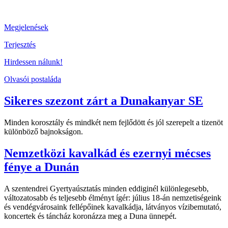
Megjelenések
Terjesztés
Hirdessen nálunk!
Olvasói postaláda
Sikeres szezont zárt a Dunakanyar SE
Minden korosztály és mindkét nem fejlődött és jól szerepelt a tizenöt
különböző bajnokságon.
Nemzetközi kavalkád és ezernyi mécses
fénye a Dunán
A szentendrei Gyertyaúsztatás minden eddiginél különlegesebb,
változatosabb és teljesebb élményt ígér: július 18-án nemzetiségeink
és vendégvárosaink fellépőinek kavalkádja, látványos vízibemutató,
koncertek és táncház koronázza meg a Duna ünnepét.