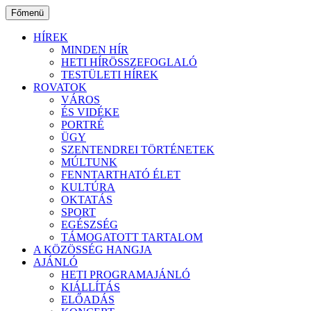
Ugrás
Főmenü
a
tartalomhoz
HÍREK
MINDEN HÍR
HETI HÍRÖSSZEFOGLALÓ
TESTÜLETI HÍREK
ROVATOK
VÁROS
ÉS VIDÉKE
PORTRÉ
ÜGY
SZENTENDREI TÖRTÉNETEK
MÚLTUNK
FENNTARTHATÓ ÉLET
KULTÚRA
OKTATÁS
SPORT
EGÉSZSÉG
TÁMOGATOTT TARTALOM
A KÖZÖSSÉG HANGJA
AJÁNLÓ
HETI PROGRAMAJÁNLÓ
KIÁLLÍTÁS
ELŐADÁS