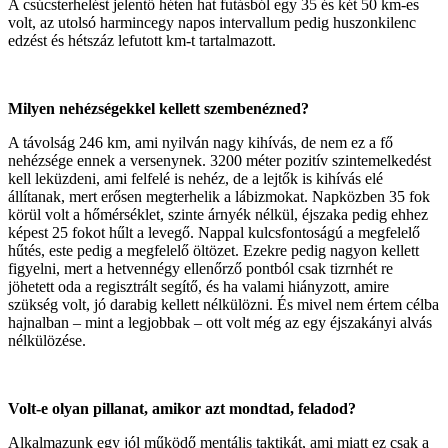
A csúcsterhelést jelentő héten hat futásból egy 35 és két 50 km-es
volt, az utolsó harmincegy napos intervallum pedig huszonkilenc
edzést és hétszáz lefutott km-t tartalmazott.
Milyen nehézségekkel kellett szembenézned?
A távolság 246 km, ami nyilván nagy kihívás, de nem ez a fő
nehézsége ennek a versenynek. 3200 méter pozitív szintemelkedést
kell leküzdeni, ami felfelé is nehéz, de a lejtők is kihívás elé
állítanak, mert erősen megterhelik a lábizmokat. Napközben 35 fok
körül volt a hőmérséklet, szinte árnyék nélkül, éjszaka pedig ehhez
képest 25 fokot hűlt a levegő. Nappal kulcsfontoságú a megfelelő
hűtés, este pedig a megfelelő öltözet. Ezekre pedig nagyon kellett
figyelni, mert a hetvennégy ellenőrző pontból csak tizrnhét re
jöhetett oda a regisztrált segítő, és ha valami hiányzott, amire
szükség volt, jó darabig kellett nélkülözni. És mivel nem értem célba
hajnalban – mint a legjobbak – ott volt még az egy éjszakányi alvás
nélkülözése.
Volt-e olyan pillanat, amikor azt mondtad, feladod?
Alkalmazunk egy jól működő mentális taktikát, ami miatt ez csak a