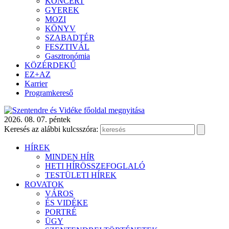
KONCERT
GYEREK
MOZI
KÖNYV
SZABADTÉR
FESZTIVÁL
Gasztronómia
KÖZÉRDEKŰ
EZ+AZ
Karrier
Programkereső
2026. 08. 07. péntek
Keresés az alábbi kulcsszóra:
HÍREK
MINDEN HÍR
HETI HÍRÖSSZEFOGLALÓ
TESTÜLETI HÍREK
ROVATOK
VÁROS
ÉS VIDÉKE
PORTRÉ
ÜGY