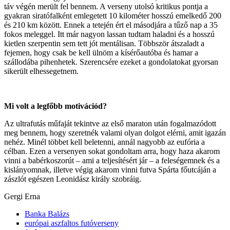
táv végén merült fel bennem. A verseny utolsó kritikus pontja a
gyakran siratófalként emlegetett 10 kilométer hosszú emelkedő 200
és 210 km között. Ennek a tetején ért el másodjára a tűző nap a 35
fokos meleggel. Itt már nagyon lassan tudtam haladni és a hosszú
kietlen szerpentin sem tett jót mentálisan. Többször átszaladt a
fejemen, hogy csak be kell ülnöm a kísérőautóba és hamar a
szállodába pihenhetek. Szerencsére ezeket a gondolatokat gyorsan
sikerült elhessegetnem.
Mi volt a legfőbb motivációd?
Az ultrafutás műfaját tekintve az első maraton után fogalmazódott
meg bennem, hogy szeretnék valami olyan dolgot elérni, amit igazán
nehéz. Minél többet kell beletenni, annál nagyobb az eufória a
célban. Ezen a versenyen sokat gondoltam arra, hogy haza akarom
vinni a babérkoszorút – ami a teljesítésért jár – a feleségemnek és a
kislányomnak, illetve végig akarom vinni futva Spárta főutcáján a
zászlót egészen Leonidász király szobráig.
Gergi Erna
Banka Balázs
európai aszfaltos futóverseny