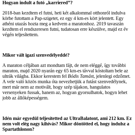
Hogyan indult a futó „karriered”?
2018-ban kezdtem el futni, heti két alkalommal otthonról indulva
körbe futottam a Pap-szigetet, ez egy 4 km-es kört jelentett. Egy
athéni utazás hozta meg a kedvem a maratonhoz. 2019 tavaszán
kezdtem el rendszeresen futni, tudatosan erre készülve, majd ez év
végén teljesítettem.
Mikor vált igazi szenvedélyeddé?
A maraton céljában azt mondtam fájt, de nem eléggé, így további
maraton, majd 2020 nyarán egy 65 km-es távval kóstoltam bele az
ultrák világba. Ekkor kerestem fel
Bódis Tamás
t, jelenlegi edzőmet.
A vele való közös munka óta nevezhetjük a futást szenvedélynek,
mert már nem az motivált, hogy szép tájakon, hangulatos
versenyeken fussak, hanem az, hogyan gyorsulhatok, hogyn lehet
jobb az állóképességem.
Idén már egyedül teljesítetted az UltraBalatont, ami 212 km. Ez
nem volt elég nagy kihívás? Mikor döntötted el, hogy indulsz a
Spartathlonon?