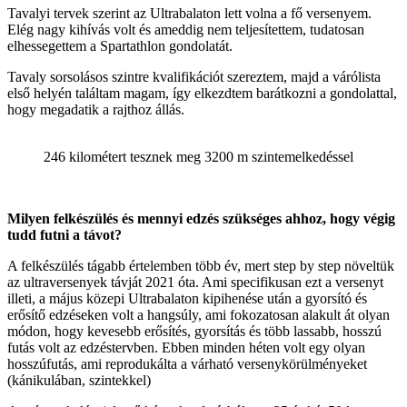
Tavalyi tervek szerint az Ultrabalaton lett volna a fő versenyem.
Elég nagy kihívás volt és ameddig nem teljesítettem, tudatosan
elhessegettem a Spartathlon gondolatát.
Tavaly sorsolásos szintre kvalifikációt szereztem, majd a várólista
első helyén találtam magam, így elkezdtem barátkozni a gondolattal,
hogy megadatik a rajthoz állás.
246 kilométert tesznek meg 3200 m szintemelkedéssel
Milyen felkészülés és mennyi edzés szükséges ahhoz, hogy végig
tudd futni a távot?
A felkészülés tágabb értelemben több év, mert step by step növeltük
az ultraversenyek távját 2021 óta. Ami specifikusan ezt a versenyt
illeti, a május közepi Ultrabalaton kipihenése után a gyorsító és
erősítő edzéseken volt a hangsúly, ami fokozatosan alakult át olyan
módon, hogy kevesebb erősítés, gyorsítás és több lassabb, hosszú
futás volt az edzéstervben. Ebben minden héten volt egy olyan
hosszúfutás, ami reprodukálta a várható versenykörülményeket
(kánikulában, szintekkel)