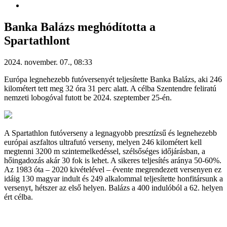
Banka Balázs meghódította a
Spartathlont
2024. november. 07., 08:33
Európa legnehezebb futóversenyét teljesítette Banka Balázs, aki 246
kilométert tett meg 32 óra 31 perc alatt. A célba Szentendre feliratú
nemzeti lobogóval futott be 2024. szeptember 25-én.
A Spartathlon futóverseny a legnagyobb presztízsű és legnehezebb
európai aszfaltos ultrafutó verseny, melyen 246 kilométert kell
megtenni 3200 m szintemelkedéssel, szélsőséges időjárásban, a
hőingadozás akár 30 fok is lehet. A sikeres teljesítés aránya 50-60%.
Az 1983 óta – 2020 kivételével – évente megrendezett versenyen ez
idáig 130 magyar indult és 249 alkalommal teljesítette honfitársunk a
versenyt, hétszer az első helyen. Balázs a 400 indulóból a 62. helyen
ért célba.