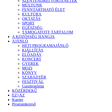
SZENTENDREI TÖRTÉNETEK
MÚLTUNK
FENNTARTHATÓ ÉLET
KULTÚRA
OKTATÁS
SPORT
EGÉSZSÉG
TÁMOGATOTT TARTALOM
A KÖZÖSSÉG HANGJA
AJÁNLÓ
HETI PROGRAMAJÁNLÓ
KIÁLLÍTÁS
ELŐADÁS
KONCERT
GYEREK
MOZI
KÖNYV
SZABADTÉR
FESZTIVÁL
Gasztronómia
KÖZÉRDEKŰ
EZ+AZ
Karrier
Programkereső