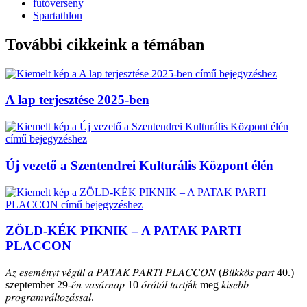
futóverseny
Spartathlon
További cikkeink a témában
A lap terjesztése 2025-ben
Új vezető a Szentendrei Kulturális Központ élén
ZÖLD-KÉK PIKNIK – A PATAK PARTI
PLACCON
𝐴𝑧 𝑒𝑠𝑒𝑚𝑒́𝑛𝑦𝑡 𝑣𝑒́𝑔𝑢̈𝑙 𝑎 𝑃𝐴𝑇𝐴𝐾 𝑃𝐴𝑅𝑇𝐼 𝑃𝐿𝐴𝐶𝐶𝑂𝑁 (𝐵𝑢̈𝑘𝑘𝑜̈𝑠 𝑝𝑎𝑟𝑡 40.)
szeptember 29-𝑒́𝑛 𝑣𝑎𝑠𝑎́𝑟𝑛𝑎𝑝 10 𝑜́𝑟𝑎́𝑡𝑜́𝑙 𝑡𝑎𝑟𝑡𝑗á𝑘 meg 𝑘𝑖𝑠𝑒𝑏𝑏
𝑝𝑟𝑜𝑔𝑟𝑎𝑚𝑣𝑎́𝑙𝑡𝑜𝑧𝑎́𝑠𝑠𝑎𝑙.