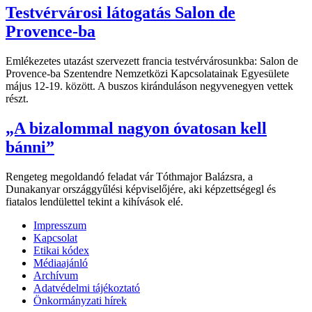
Testvérvárosi látogatás Salon de
Provence-ba
Emlékezetes utazást szervezett francia testvérvárosunkba: Salon de
Provence-ba Szentendre Nemzetközi Kapcsolatainak Egyesülete
május 12-19. között. A buszos kiránduláson negyvenegyen vettek
részt.
„A bizalommal nagyon óvatosan kell
bánni”
Rengeteg megoldandó feladat vár Tóthmajor Balázsra, a
Dunakanyar országgyűlési képviselőjére, aki képzettségegl és
fiatalos lendülettel tekint a kihívások elé.
Impresszum
Kapcsolat
Etikai kódex
Médiaajánló
Archívum
Adatvédelmi tájékoztató
Önkormányzati hírek