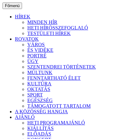
Ugrás
Főmenü
a
tartalomhoz
HÍREK
MINDEN HÍR
HETI HÍRÖSSZEFOGLALÓ
TESTÜLETI HÍREK
ROVATOK
VÁROS
ÉS VIDÉKE
PORTRÉ
ÜGY
SZENTENDREI TÖRTÉNETEK
MÚLTUNK
FENNTARTHATÓ ÉLET
KULTÚRA
OKTATÁS
SPORT
EGÉSZSÉG
TÁMOGATOTT TARTALOM
A KÖZÖSSÉG HANGJA
AJÁNLÓ
HETI PROGRAMAJÁNLÓ
KIÁLLÍTÁS
ELŐADÁS