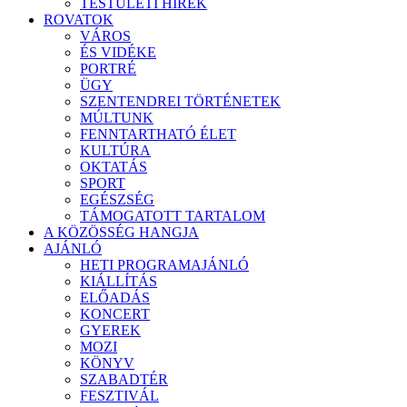
TESTÜLETI HÍREK
ROVATOK
VÁROS
ÉS VIDÉKE
PORTRÉ
ÜGY
SZENTENDREI TÖRTÉNETEK
MÚLTUNK
FENNTARTHATÓ ÉLET
KULTÚRA
OKTATÁS
SPORT
EGÉSZSÉG
TÁMOGATOTT TARTALOM
A KÖZÖSSÉG HANGJA
AJÁNLÓ
HETI PROGRAMAJÁNLÓ
KIÁLLÍTÁS
ELŐADÁS
KONCERT
GYEREK
MOZI
KÖNYV
SZABADTÉR
FESZTIVÁL