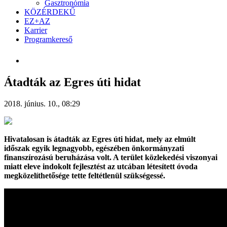
Gasztronómia
KÖZÉRDEKŰ
EZ+AZ
Karrier
Programkereső
Átadták az Egres úti hidat
2018. június. 10., 08:29
Hivatalosan is átadták az Egres úti hidat, mely az elmúlt
időszak
egyik legnagyobb, egészében önkormányzati
finanszírozású beruházása volt. A terület közlekedési viszonyai
miatt eleve indokolt fejlesztést az utcában létesített óvoda
megközelíthetősége tette feltétlenül szükségessé.