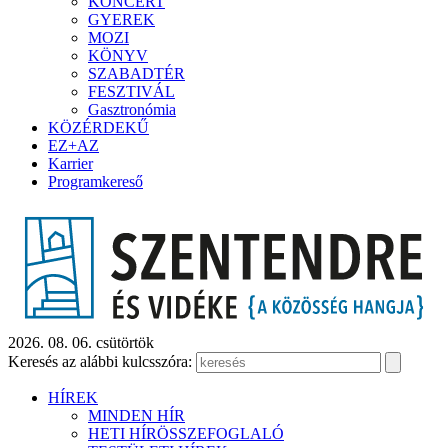
KONCERT
GYEREK
MOZI
KÖNYV
SZABADTÉR
FESZTIVÁL
Gasztronómia
KÖZÉRDEKŰ
EZ+AZ
Karrier
Programkereső
2026. 08. 06. csütörtök
Keresés az alábbi kulcsszóra:
HÍREK
MINDEN HÍR
HETI HÍRÖSSZEFOGLALÓ