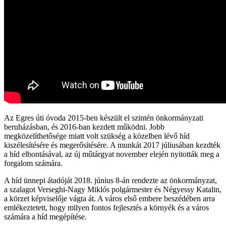
Az Egres úti óvoda 2015-ben készült el szintén önkormányzati
beruházásban, és 2016-ban kezdett működni. Jobb
megközelíthetősége miatt volt szükség a közelben lévő híd
kiszélesítésére és megerősítésére. A munkát 2017 júliusában kezdték
a híd elbontásával, az új műtárgyat november elején nyitották meg a
forgalom számára.
A híd ünnepi átadóját 2018. június 8-án rendezte az önkormányzat,
a szalagot Verseghi-Nagy Miklós polgármester és Négyessy Katalin,
a körzet képviselője vágta át. A város első embere beszédében arra
emlékeztetett, hogy milyen fontos fejlesztés a környék és a város
számára a híd megépítése.