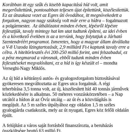
Korábban itt egy szűk és kisebb kapacitású híd volt, amit
megerősítettünk, pontosabban teljesen újat építettünk, kiszélesítettük.
Ez az útszakasz vezet az Egres úti óvodához, itt megnövekedett a
forgalom, nagyon nagy szükség volt már erre a hídra
– fogalmazott
a polgármester.
Az úthálózatot minden évben, lépésről lépésre
fejlesztjük, tavaly mintegy hat km utat tudtunk építeni, az idei évben
és a következő években is az a tervünk, hogy folytatjuk a Járható
Szentendréért programot. Ismeretes, hogy a magyar állam átvállalta
a V-8 Uszoda lízingtartozását, 2,9 milliárd Ft-t kaptunk tavaly erre a
célra. A hiteltörlesztés évi 200-250 millió forint, ami felszabadul, ez
a pénz megmarad a városnak, ebből tudunk minden évben
fejlesztéseket megvalósítani, ez a híd is így készült el –
mondta
Verseghi-Nagy Miklós.
Az új híd a kétirányú autós- és gyalogosforgalom biztosításával
gyökeresen megváltoztatta az Egres utca forgalmát. A régi
teherbírása 3,5 tonna volt, az új, kiszélesített híd 40 tonnás járművek
közlekedésére is alkalmas. 50 méteres vonzáskörzetében – a Nap
utcától a hídon át az Óvíz utcáig – az út és a közvilágítás is
megújult. Az 5 m széles útpályához egy oldalon 1,5 m széles
gyalogjárda csatlakozik, mely az út nyugati, Egres köz felőli oldalán
épült.
A felújítást a város saját forrásból finanszírozta, a beruházás
összköltsége bruttó 63 millió Ft.