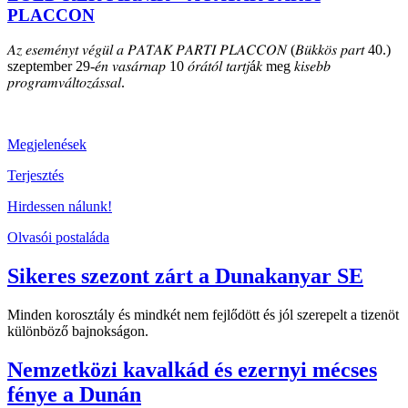
PLACCON
𝐴𝑧 𝑒𝑠𝑒𝑚𝑒́𝑛𝑦𝑡 𝑣𝑒́𝑔𝑢̈𝑙 𝑎 𝑃𝐴𝑇𝐴𝐾 𝑃𝐴𝑅𝑇𝐼 𝑃𝐿𝐴𝐶𝐶𝑂𝑁 (𝐵𝑢̈𝑘𝑘𝑜̈𝑠 𝑝𝑎𝑟𝑡 40.)
szeptember 29-𝑒́𝑛 𝑣𝑎𝑠𝑎́𝑟𝑛𝑎𝑝 10 𝑜́𝑟𝑎́𝑡𝑜́𝑙 𝑡𝑎𝑟𝑡𝑗á𝑘 meg 𝑘𝑖𝑠𝑒𝑏𝑏
𝑝𝑟𝑜𝑔𝑟𝑎𝑚𝑣𝑎́𝑙𝑡𝑜𝑧𝑎́𝑠𝑠𝑎𝑙.
Megjelenések
Terjesztés
Hirdessen nálunk!
Olvasói postaláda
Sikeres szezont zárt a Dunakanyar SE
Minden korosztály és mindkét nem fejlődött és jól szerepelt a tizenöt
különböző bajnokságon.
Nemzetközi kavalkád és ezernyi mécses
fénye a Dunán