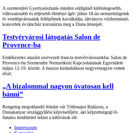
A szentendrei Gyertyaúsztatás minden eddiginél különlegesebb,
változatosabb és teljesebb élményt ígér: július 18-án nemzetiségeink
és vendégvárosaink fellépőinek kavalkádja, látványos vízibemutató,
koncertek és táncház koronázza meg a Duna ünnepét.
Testvérvárosi látogatás Salon de
Provence-ba
Emlékezetes utazást szervezett francia testvérvárosunkba: Salon de
Provence-ba Szentendre Nemzetközi Kapcsolatainak Egyesülete
május 12-19. között. A buszos kiránduláson negyvenegyen vettek
részt.
„A bizalommal nagyon óvatosan kell
bánni”
Rengeteg megoldandó feladat vár Tóthmajor Balázsra, a
Dunakanyar országgyűlési képviselőjére, aki képzettségegl és
fiatalos lendülettel tekint a kihívások elé.
Impresszum
Kapcsolat