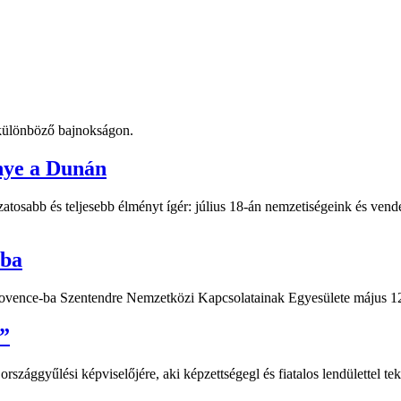
t különböző bajnokságon.
nye a Dunán
atosabb és teljesebb élményt ígér: július 18-án nemzetiségeink és vend
-ba
Provence-ba Szentendre Nemzetközi Kapcsolatainak Egyesülete május 12
”
ággyűlési képviselőjére, aki képzettségegl és fiatalos lendülettel teki