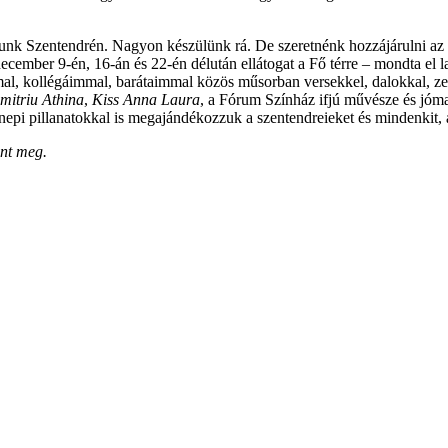
ítunk Szentendrén. Nagyon készülünk rá. De szeretnénk hozzájárulni az 
december 9-én, 16-án és 22-én délután ellátogat a Fő térre – mondta el
al, kollégáimmal, barátaimmal közös műsorban versekkel, dalokkal, ze
mitriu Athina
,
Kiss Anna Laura
, a Fórum Színház ifjú művésze és jó
epi pillanatokkal is megajándékozzuk a szentendreieket és mindenkit, a
ent meg.