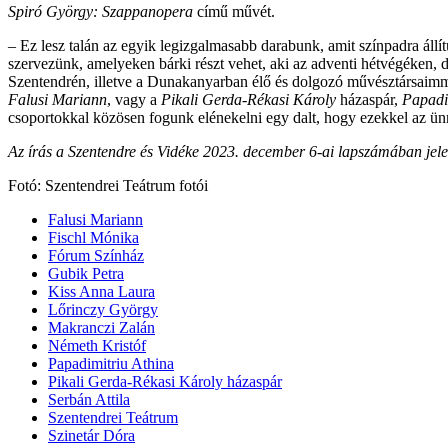
Spiró György: Szappanopera
című művét.
– Ez lesz talán az egyik legizgalmasabb darabunk, amit színpadra áll
szervezünk, amelyeken bárki részt vehet, aki az adventi hétvégéken, 
Szentendrén, illetve a Dunakanyarban élő és dolgozó művésztársaimm
Falusi Mariann
, vagy a
Pikali Gerda-Rékasi Károly
házaspár,
Papadi
csoportokkal közösen fogunk elénekelni egy dalt, hogy ezekkel az ünn
Az írás a Szentendre és Vidéke 2023. december 6-ai lapszámában jel
Fotó: Szentendrei Teátrum fotói
Falusi Mariann
Fischl Mónika
Fórum Színház
Gubik Petra
Kiss Anna Laura
Lőrinczy György
Makranczi Zalán
Németh Kristóf
Papadimitriu Athina
Pikali Gerda-Rékasi Károly házaspár
Serbán Attila
Szentendrei Teátrum
Szinetár Dóra