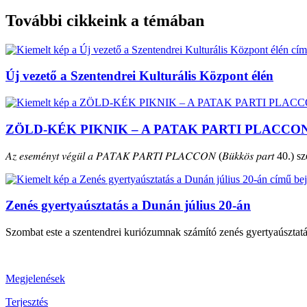
További cikkeink a témában
Új vezető a Szentendrei Kulturális Központ élén
ZÖLD-KÉK PIKNIK – A PATAK PARTI PLACCO
𝐴𝑧 𝑒𝑠𝑒𝑚𝑒́𝑛𝑦𝑡 𝑣𝑒́𝑔𝑢̈𝑙 𝑎 𝑃𝐴𝑇𝐴𝐾 𝑃𝐴𝑅𝑇𝐼 𝑃𝐿𝐴𝐶𝐶𝑂𝑁 (𝐵𝑢̈𝑘𝑘𝑜̈𝑠 𝑝𝑎𝑟𝑡 40.) szepte
Zenés gyertyaúsztatás a Dunán július 20-án
Szombat este a szentendrei kuriózumnak számító zenés gyertyaúsztat
Megjelenések
Terjesztés