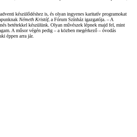
adventi készülődéshez is, és olyan ingyenes karitatív programokat
 lapunknak
Németh Kristóf
, a Fórum Színház igazgatója. – A
nés betétekkel készülünk. Olyan művészek lépnek majd fel, mint
magam. A műsor végén pedig – a közben megérkező – óvodás
ki éppen arra jár.