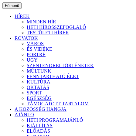
Ugrás
Főmenü
a
tartalomhoz
HÍREK
MINDEN HÍR
HETI HÍRÖSSZEFOGLALÓ
TESTÜLETI HÍREK
ROVATOK
VÁROS
ÉS VIDÉKE
PORTRÉ
ÜGY
SZENTENDREI TÖRTÉNETEK
MÚLTUNK
FENNTARTHATÓ ÉLET
KULTÚRA
OKTATÁS
SPORT
EGÉSZSÉG
TÁMOGATOTT TARTALOM
A KÖZÖSSÉG HANGJA
AJÁNLÓ
HETI PROGRAMAJÁNLÓ
KIÁLLÍTÁS
ELŐADÁS