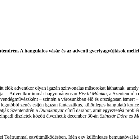
ntendrén. A hangulatos vásár és az adventi gyertyagyújtások mellet
tt élők adventkor olyan igazán színvonalas műsorokat láthatnak, amel
tója. – Adventkor immár hagyományosan
Fischl Mónika
, a Szentendrén 
 vendégművészként – szintén a városunkban élő és országosan ismert 
i legutóbbi zenés estjén igazán fantasztikus, különleges hangulatú konc
hatják Szentendrén a
Dunakanyar
című darabot, amit egyeztetési problé
npadi díszletek között élvezhetik december 30-án
Szinetár Dóra
és
Ma
i Teátrummal együttműködésben. Idén egy különleges bemutatóval ké