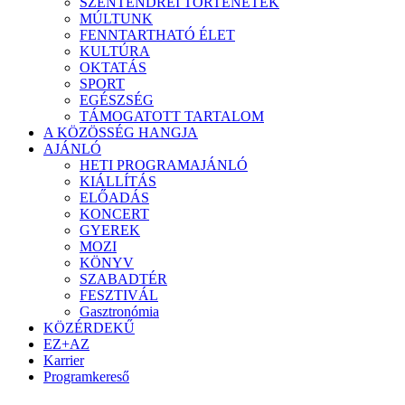
SZENTENDREI TÖRTÉNETEK
MÚLTUNK
FENNTARTHATÓ ÉLET
KULTÚRA
OKTATÁS
SPORT
EGÉSZSÉG
TÁMOGATOTT TARTALOM
A KÖZÖSSÉG HANGJA
AJÁNLÓ
HETI PROGRAMAJÁNLÓ
KIÁLLÍTÁS
ELŐADÁS
KONCERT
GYEREK
MOZI
KÖNYV
SZABADTÉR
FESZTIVÁL
Gasztronómia
KÖZÉRDEKŰ
EZ+AZ
Karrier
Programkereső