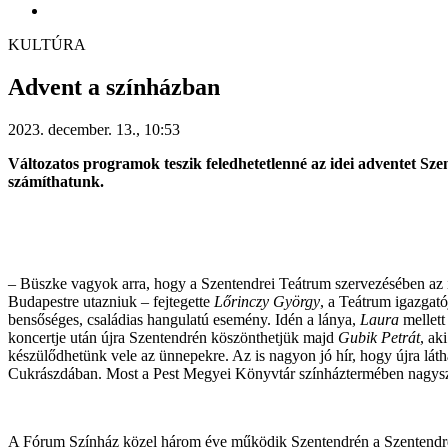
KULTÚRA
Advent a színházban
2023. december. 13., 10:53
Változatos programok teszik feledhetetlenné az idei adventet Sze
számíthatunk.
– Büszke vagyok arra, hogy a Szentendrei Teátrum szervezésében az i
Budapestre utazniuk – fejtegette
Lőrinczy György
, a Teátrum igazga
bensőséges, családias hangulatú esemény. Idén a lánya,
Laura
mellett
koncertje után újra Szentendrén köszönthetjük majd
Gubik Petrát
, ak
készülődhetünk vele az ünnepekre. Az is nagyon jó hír, hogy újra lát
Cukrászdában. Most a Pest Megyei Könyvtár színháztermében nagyszí
A Fórum Színház közel három éve működik Szentendrén a Szentendre