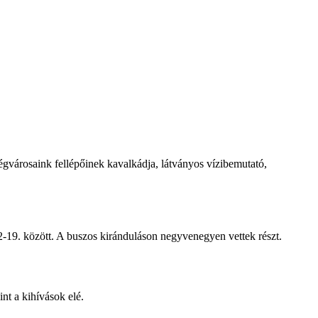
égvárosaink fellépőinek kavalkádja, látványos vízibemutató,
-19. között. A buszos kiránduláson negyvenegyen vettek részt.
nt a kihívások elé.