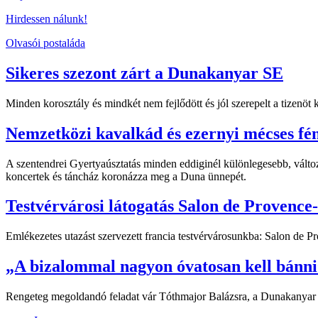
Hirdessen nálunk!
Olvasói postaláda
Sikeres szezont zárt a Dunakanyar SE
Minden korosztály és mindkét nem fejlődött és jól szerepelt a tizenö
Nemzetközi kavalkád és ezernyi mécses fé
A szentendrei Gyertyaúsztatás minden eddiginél különlegesebb, változ
koncertek és táncház koronázza meg a Duna ünnepét.
Testvérvárosi látogatás Salon de Provence
Emlékezetes utazást szervezett francia testvérvárosunkba: Salon de 
„A bizalommal nagyon óvatosan kell bánni
Rengeteg megoldandó feladat vár Tóthmajor Balázsra, a Dunakanyar orsz