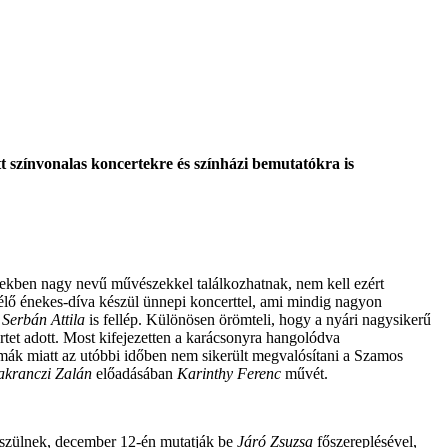
t színvonalas koncertekre és színházi bemutatókra is
yekben nagy nevű művészekkel találkozhatnak, nem kell ezért
élő énekes-díva készül ünnepi koncerttel, ami mindig nagyon
–
Serbán Attila
is fellép. Különösen örömteli, hogy a nyári nagysikerű
ertet adott. Most kifejezetten a karácsonyra hangolódva
mák miatt az utóbbi időben nem sikerült megvalósítani a Szamos
kranczi Zalán
előadásában
Karinthy Ferenc
művét.
szülnek, december 12-én mutatják be
Járó Zsuzsa
főszereplésével,