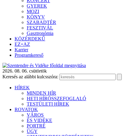
KONCERT
GYEREK
MOZI
KÖNYV
SZABADTÉR
FESZTIVÁL
Gasztronómia
KÖZÉRDEKŰ
EZ+AZ
Karrier
Programkereső
2026. 08. 06. csütörtök
Keresés az alábbi kulcsszóra:
HÍREK
MINDEN HÍR
HETI HÍRÖSSZEFOGLALÓ
TESTÜLETI HÍREK
ROVATOK
VÁROS
ÉS VIDÉKE
PORTRÉ
ÜGY