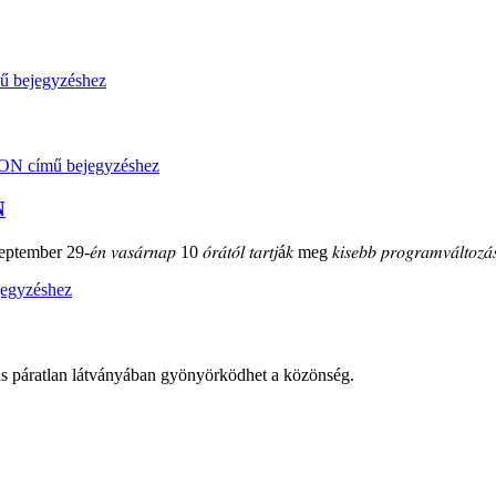
N
mber 29-𝑒́𝑛 𝑣𝑎𝑠𝑎́𝑟𝑛𝑎𝑝 10 𝑜́𝑟𝑎́𝑡𝑜́𝑙 𝑡𝑎𝑟𝑡𝑗á𝑘 meg 𝑘𝑖𝑠𝑒𝑏𝑏 𝑝𝑟𝑜𝑔𝑟𝑎𝑚𝑣𝑎́𝑙𝑡𝑜𝑧𝑎́𝑠
ás páratlan látványában gyönyörködhet a közönség.