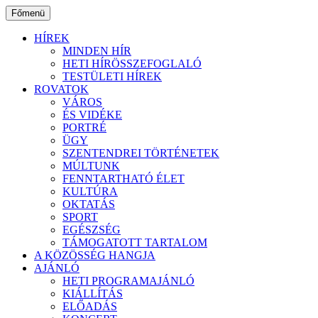
Ugrás
Főmenü
a
tartalomhoz
HÍREK
MINDEN HÍR
HETI HÍRÖSSZEFOGLALÓ
TESTÜLETI HÍREK
ROVATOK
VÁROS
ÉS VIDÉKE
PORTRÉ
ÜGY
SZENTENDREI TÖRTÉNETEK
MÚLTUNK
FENNTARTHATÓ ÉLET
KULTÚRA
OKTATÁS
SPORT
EGÉSZSÉG
TÁMOGATOTT TARTALOM
A KÖZÖSSÉG HANGJA
AJÁNLÓ
HETI PROGRAMAJÁNLÓ
KIÁLLÍTÁS
ELŐADÁS