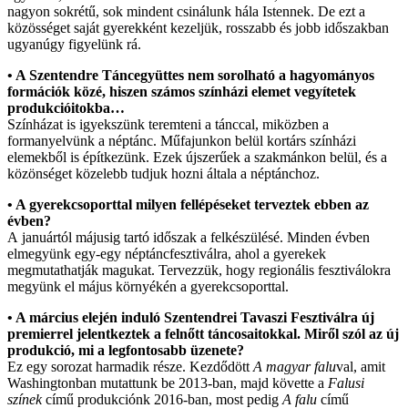
nagyon sokrétű, sok mindent csinálunk hála Istennek. De ezt a
közösséget saját gyerekként kezeljük, rosszabb és jobb időszakban
ugyanúgy figyelünk rá.
• A Szentendre Táncegyüttes nem sorolható a hagyományos
formációk közé, hiszen számos színházi elemet vegyítetek
produkcióitokba…
Színházat is igyekszünk teremteni a tánccal, miközben a
formanyelvünk a néptánc. Műfajunkon belül kortárs színházi
elemekből is építkezünk. Ezek újszerűek a szakmánkon belül, és a
közönséget közelebb tudjuk hozni általa a néptánchoz.
• A gyerekcsoporttal milyen fellépéseket terveztek ebben az
évben?
A januártól májusig tartó időszak a felkészülésé. Minden évben
elmegyünk egy-egy néptáncfesztiválra, ahol a gyerekek
megmutathatják magukat. Tervezzük, hogy regionális fesztiválokra
megyünk el május környékén a gyerekcsoporttal.
• A március elején induló Szentendrei Tavaszi Fesztiválra új
premierrel jelentkeztek a felnőtt táncosaitokkal. Miről szól az új
produkció, mi a legfontosabb üzenete?
Ez egy sorozat harmadik része. Kezdődött
A magyar falu
val, amit
Washingtonban mutattunk be 2013-ban, majd követte a
Falusi
színek
című produkciónk 2016-ban, most pedig
A falu
című