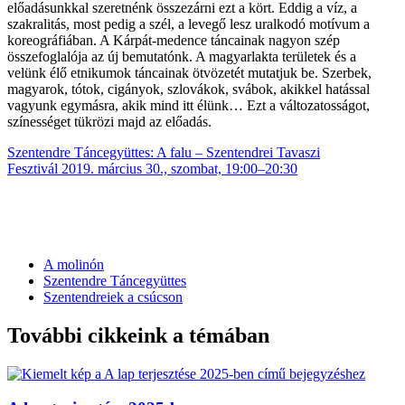
előadásunkkal szeretnénk összezárni ezt a kört. Eddig a víz, a
szakralitás, most pedig a szél, a levegő lesz uralkodó motívum a
koreográfiában. A Kárpát-medence táncainak nagyon szép
összefoglalója az új bemutatónk. A magyarlakta területek és a
velünk élő etnikumok táncainak ötvözetét mutatjuk be. Szerbek,
magyarok, tótok, cigányok, szlovákok, svábok, akikkel hatással
vagyunk egymásra, akik mind itt élünk… Ezt a változatosságot,
színességet tükrözi majd az előadás.
Szentendre Táncegyüttes: A falu – Szentendrei Tavaszi
Fesztivál 2019. március 30., szombat, 19:00–20:30
A molinón
Szentendre Táncegyüttes
Szentendreiek a csúcson
További cikkeink a témában