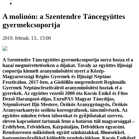
A molinón: a Szentendre Táncegyüttes
gyermekcsoportja
2019. február. 13., 15:00
A Szentendre Táncegyüttes gyermekcsoportja sorra hozza el a
hazai megmérettetéseken a díjakat. Tavaly az együttes ifjúsági
csoportja kiemelt aranyminősítést nyert a Közép-
Magyarországi Régiós Gyermek és Ifjúsági Néptánc
Fesztiválon. 2017-ben, a Gödöllőn megrendezett Regionális
Gyermek Néptáncfesztiválról aranyminősítést hoztak el a
gyerekek. Az együttes vezetői 2000 óta Kocsis Enikő és Fitos
Dezső Harangozó-díjas, EuroPAS Magyar Táncdíjas,
Népművészet Ifjú Mestere, Örökös Aranygyöngyös, Örökös
Aranysarkantyús szólista koreográfusok, táncművészek. Az
együttes minden évben táborokat és gyűjtőutakat szervez,
eleven kapcsolatot tartanak fenn a határon túli magyarsággal –
Erdélyben, Felvidéken, Kárpátalján, Délvidéken egyaránt.
Rendszeresen működnek együtt színházakkal, filmesekkel,
hagyományőrzőkkel különféle produkciókban. Kocsis Enikővel