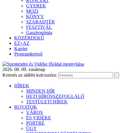
KONCERT
GYEREK
MOZI
KÖNYV
SZABADTÉR
FESZTIVÁL
Gasztronómia
KÖZÉRDEKŰ
EZ+AZ
Karrier
Programkereső
2026. 08. 09. vasárnap
Keresés az alábbi kulcsszóra:
HÍREK
MINDEN HÍR
HETI HÍRÖSSZEFOGLALÓ
TESTÜLETI HÍREK
ROVATOK
VÁROS
ÉS VIDÉKE
PORTRÉ
ÜGY