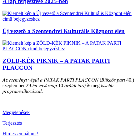
A lap terjesztése 2025-ben
Új vezető a Szentendrei Kulturális Központ élén
ZÖLD-KÉK PIKNIK – A PATAK PARTI
PLACCON
𝐴𝑧 𝑒𝑠𝑒𝑚𝑒́𝑛𝑦𝑡 𝑣𝑒́𝑔𝑢̈𝑙 𝑎 𝑃𝐴𝑇𝐴𝐾 𝑃𝐴𝑅𝑇𝐼 𝑃𝐿𝐴𝐶𝐶𝑂𝑁 (𝐵𝑢̈𝑘𝑘𝑜̈𝑠 𝑝𝑎𝑟𝑡 40.)
szeptember 29-𝑒́𝑛 𝑣𝑎𝑠𝑎́𝑟𝑛𝑎𝑝 10 𝑜́𝑟𝑎́𝑡𝑜́𝑙 𝑡𝑎𝑟𝑡𝑗á𝑘 meg 𝑘𝑖𝑠𝑒𝑏𝑏
𝑝𝑟𝑜𝑔𝑟𝑎𝑚𝑣𝑎́𝑙𝑡𝑜𝑧𝑎́𝑠𝑠𝑎𝑙.
Megjelenések
Terjesztés
Hirdessen nálunk!