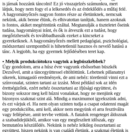
is járnak hozzánk táncolni! Ez jó visszajelzés számunkra, mert
látjuk, hogy nem fogy el a lelkesedés és az érdeklődés a műfaj felé.
A hagyományőrzés nagyon fontos része az életünknek, nemcsak
nekünk, akik benne élünk, és elhivatottan tanítjuk, hanem azoknak
is fontos, akiket megérintünk ezáltal. Megtanulják a tiszteletet őseink
tudása, hagyományai iránt, és ők is átveszik ezt a tudást, hogy
megőrizhessék és továbbadhassák ezeket a kincseket a
gyerekeiknek. A hagyományőrzés mellett pedagógiai, pszichológiai,
módszertani szempontból is hihetetlenül hasznos és nevelő hatású a
tánc. A legjobb, ha egy gyermek fejlődésében teret kap.
• Melyik produkciótokra vagytok a legbüszkébbek?
Úgy gondolom, arra a húsz évre vagyunk elsősorban büszkék
Dezsővel, amit a táncegyüttessel eltöltöttünk. Lehetnek pillanatnyi
sikerek, kimagasló eredmények, de ami nehéz: töretlenül vinni ezt a
színvonalat, szinten tartani az izzást. Most például sok az idén
érettségizőnk, ezért nehéz összetartani az ifjúsági együttest, és
bizony sokszor meg kell húzni vonalakat, hogy ne menjünk egy
bizonyos szakmai szint alá. Mindig a maximumot igyekszünk adni,
és ezt várjuk el. Ha nem olyan szinten tudja a csapat odatenni magát
egy produkcióba, ami kell, akkor nem megyünk el arra fesztiválra
vagy fellépésre, amit tervbe vettünk. A fiatalok rengeteget áldoznak
a szabadidejükből, amikor van egy megfeszített időszak, egy
bemutatóra készülődés. Nekünk is nehéz lelkileg összetartani az
együttest, hiszen nekünk is van családi életünk, a szakmai életünk is