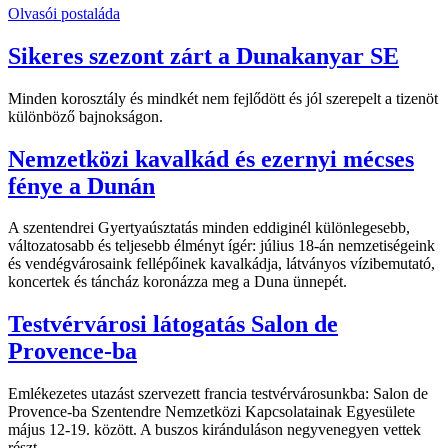
Olvasói postaláda
Sikeres szezont zárt a Dunakanyar SE
Minden korosztály és mindkét nem fejlődött és jól szerepelt a tizenöt
különböző bajnokságon.
Nemzetközi kavalkád és ezernyi mécses
fénye a Dunán
A szentendrei Gyertyaúsztatás minden eddiginél különlegesebb,
változatosabb és teljesebb élményt ígér: július 18-án nemzetiségeink
és vendégvárosaink fellépőinek kavalkádja, látványos vízibemutató,
koncertek és táncház koronázza meg a Duna ünnepét.
Testvérvárosi látogatás Salon de
Provence-ba
Emlékezetes utazást szervezett francia testvérvárosunkba: Salon de
Provence-ba Szentendre Nemzetközi Kapcsolatainak Egyesülete
május 12-19. között. A buszos kiránduláson negyvenegyen vettek
részt.