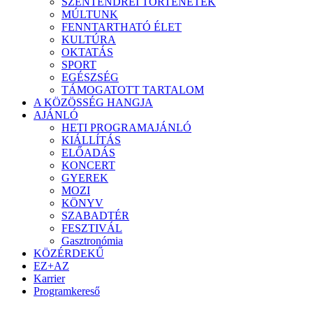
SZENTENDREI TÖRTÉNETEK
MÚLTUNK
FENNTARTHATÓ ÉLET
KULTÚRA
OKTATÁS
SPORT
EGÉSZSÉG
TÁMOGATOTT TARTALOM
A KÖZÖSSÉG HANGJA
AJÁNLÓ
HETI PROGRAMAJÁNLÓ
KIÁLLÍTÁS
ELŐADÁS
KONCERT
GYEREK
MOZI
KÖNYV
SZABADTÉR
FESZTIVÁL
Gasztronómia
KÖZÉRDEKŰ
EZ+AZ
Karrier
Programkereső