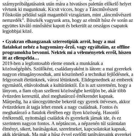
szárnypróbálgatásaink után mára a hivatásos palettán előkelő helyet
vívtunk ki magunknak. Kicsit vicces, hogy a Táncművészeti
Főiskolán például saját magamból vizsgáztam, mint „táncművészeti
nemzedék”. Büszkék vagyunk arra, hogy az elmúlt húsz év során az
együttes kiváló minősítést kapott és bekerült az országos csapatok
legjobbjai közé.
• Gyakran elhangzanak sztereotípiák arról, hogy a mai
fiatalokat nehéz a hagyomány-őrző, vagy egyáltalán, az offline
programokba bevonni. Nektek mi a véleményetek erről, hiszen
itt az ellenpélda…
2019-ben a legfontosabb eleme ennek a munkának a
közösségépítés. Szülőként, családanyaként is látom: a mai gyerekek
nagyon elmagányosodtak, ami köszönhető a technikai fejlődésnek, a
felgyorsult életünknek, városi létünknek. Elidegenednek az emberek
egymástól, eltávolodnak a kultúránktól. Én is azt szeretném, hogy a
lányom, a fiam olyan szellemi közösségbe kerüljön be, akár több
évtizeden keresztül, ahol meghatározó értékrendet kapnak.
Márpedig, ha a táncegyüttesbe bekerül egy gyerek ötévesen, akkor
évtizedeken át tagja lehet ennek a nagy családnak. Fontos és
meghatározó a fiatalok életében egy ilyen közösség. Hasonló
értékrendű, nyitottságú családok és gyerekeik járnak ide, és ez
szerintem nagyon fontos. A néptáncon, a népzenén túl számtalan
élményt, sikert, barátságokat, szerelmeket, kapcsolatokat kapnak,
akik idejárnak. Ma már a húsz évvel ezelőtti tanítványaink gyerekei