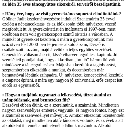
az idén 35 éves táncegyüttes sikereiről, terveiről beszélgettünk.
• Hány éve, hogy az első gyermektánccsoportot elindítottátok?
Göllner Judit kezdeményezésére indult el Szentendrén 35 évvel
ezelőtt a néptáncoktatás, és az idők során több művészeti vezető
megfordult itt. A gyerekoktatást én indítottam el 1997-ben, mert
korábban nem volt gyerekcsoport szintű oktatás a városban. A
munkát öt gyerekkel kezdtem, s mára a gyerekcsoportunk már
százötven fős! 2000-ben férjem és alkotótársam, Dezső is
csatlakozott hozzám, majd átvettük a teljes együttes vezetését.
Generációs váltáson átesett, kissé viharvert együttest kaptunk. Jól
szemlélteti gondjainkat, hogy akkoriban „bruttó” három fiú volt
mindössze a táncegyüttesben. Májusban kezdtük a tagtoborzást,
szeptemberben elkezdtük a munkát, és decemberben már
bemutatóval léptünk színpadra. Új művészeti koncepcióval kezdtük
a csapatot építeni, s mára egy nagyon jó színvonalú, erős csapat lett
ebből az együttesből.
• Hogyan tudjátok ugyanazt a lelkesedést, tüzet átadni az
utánpótlásnak, ami benneteket fűt?
Dezsővel ebben élünk, ez a szerelmünk, a szakmánk. Mindketten
nagyon szenvedélyes emberek vagyunk, és nagyon fontos, hogy ezt
a szakmát is szenvedéllyel műveljük. Amikor elkezdtük Szentendrén
az oktatást, még mindketten aktív táncosok voltunk, és az évek alatt
alkotóként itt, ennél a műhelynél találtunk magunkra. Alkotói