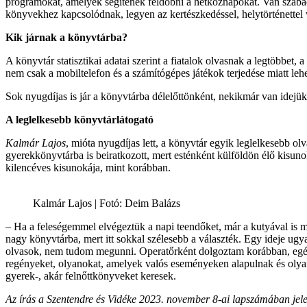
programokat, amelyek segítenek feldobni a hétköznapokat. Van szabad
könyvekhez kapcsolódnak, legyen az kertészkedéssel, helytörténettel 
Kik járnak a könyvtárba?
A könyvtár statisztikai adatai szerint a fiatalok olvasnak a legtöbbe
nem csak a mobiltelefon és a számítógépes játékok terjedése miatt lehe
Sok nyugdíjas is jár a könyvtárba délelőttönként, nekikmár van idej
A leglelkesebb könyvtárlátogató
Kalmár Lajos
, mióta nyugdíjas lett, a könyvtár egyik leglelkesebb o
gyerekkönyvtárba is beiratkozott, mert esténként külföldön élő kisuno
kilencéves kisunokája, mint korábban.
Kalmár Lajos | Fotó: Deim Balázs
– Ha a feleségemmel elvégeztük a napi teendőket, már a kutyával is me
nagy könyvtárba, mert itt sokkal szélesebb a választék. Egy ideje ugyan
olvasok, nem tudom megunni. Operatőrként dolgoztam korábban, egész 
regényeket, olyanokat, amelyek valós eseményeken alapulnak és olya
gyerek-, akár felnőttkönyveket keresek.
Az írás a Szentendre és Vidéke 2023. november 8-ai lapszámában jel