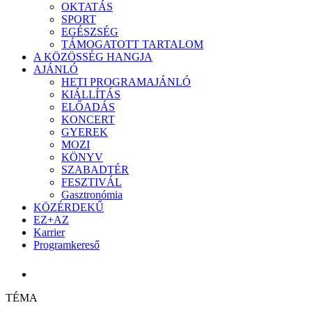
OKTATÁS
SPORT
EGÉSZSÉG
TÁMOGATOTT TARTALOM
A KÖZÖSSÉG HANGJA
AJÁNLÓ
HETI PROGRAMAJÁNLÓ
KIÁLLÍTÁS
ELŐADÁS
KONCERT
GYEREK
MOZI
KÖNYV
SZABADTÉR
FESZTIVÁL
Gasztronómia
KÖZÉRDEKŰ
EZ+AZ
Karrier
Programkereső
TÉMA