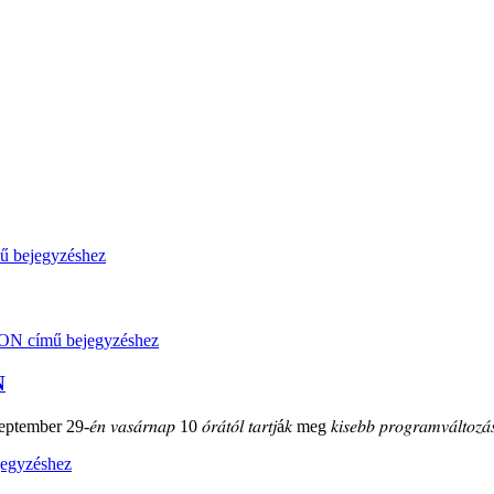
N
mber 29-𝑒́𝑛 𝑣𝑎𝑠𝑎́𝑟𝑛𝑎𝑝 10 𝑜́𝑟𝑎́𝑡𝑜́𝑙 𝑡𝑎𝑟𝑡𝑗á𝑘 meg 𝑘𝑖𝑠𝑒𝑏𝑏 𝑝𝑟𝑜𝑔𝑟𝑎𝑚𝑣𝑎́𝑙𝑡𝑜𝑧𝑎́𝑠