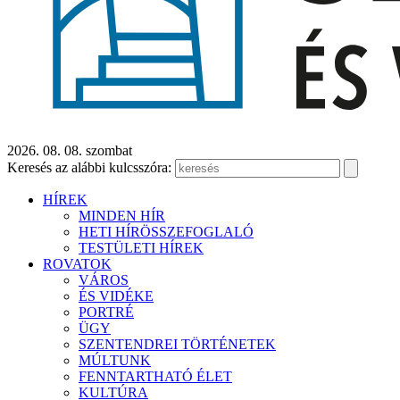
2026. 08. 08. szombat
Keresés az alábbi kulcsszóra:
HÍREK
MINDEN HÍR
HETI HÍRÖSSZEFOGLALÓ
TESTÜLETI HÍREK
ROVATOK
VÁROS
ÉS VIDÉKE
PORTRÉ
ÜGY
SZENTENDREI TÖRTÉNETEK
MÚLTUNK
FENNTARTHATÓ ÉLET
KULTÚRA