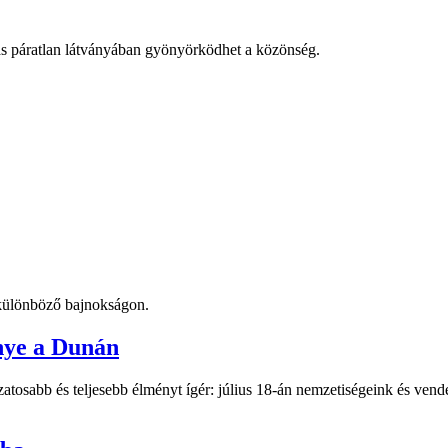
ás páratlan látványában gyönyörködhet a közönség.
t különböző bajnokságon.
nye a Dunán
atosabb és teljesebb élményt ígér: július 18-án nemzetiségeink és vend