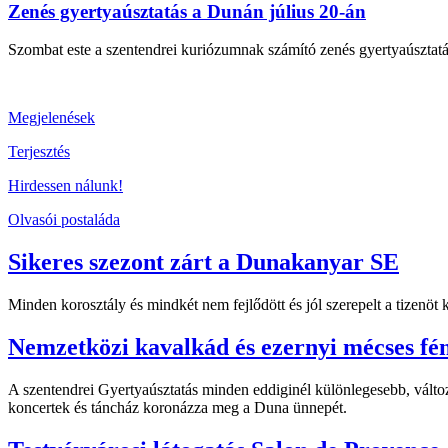
Zenés gyertyaúsztatás a Dunán július 20-án
Szombat este a szentendrei kuriózumnak számító zenés gyertyaúsztat
Megjelenések
Terjesztés
Hirdessen nálunk!
Olvasói postaláda
Sikeres szezont zárt a Dunakanyar SE
Minden korosztály és mindkét nem fejlődött és jól szerepelt a tizenö
Nemzetközi kavalkád és ezernyi mécses fé
A szentendrei Gyertyaúsztatás minden eddiginél különlegesebb, változ
koncertek és táncház koronázza meg a Duna ünnepét.