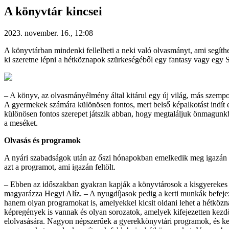
A könyvtár kincsei
2023. november. 16., 12:08
A könyvtárban mindenki fellelheti a neki való olvasmányt, ami segíthe
ki szeretne lépni a hétköznapok szürkeségéből egy fantasy vagy egy Sc
– A könyv, az olvasmányélmény által kitárul egy új világ, más szempon
A gyermekek számára különösen fontos, mert belső képalkotást indít el
különösen fontos szerepet játszik abban, hogy megtaláljuk önmagunkban
a meséket.
Olvasás és programok
A nyári szabadságok után az őszi hónapokban emelkedik meg igazán a 
azt a programot, ami igazán feltölt.
– Ebben az időszakban gyakran kapják a könyvtárosok a kisgyerekes sz
magyarázza Hegyi Alíz. – A nyugdíjasok pedig a kerti munkák befeje
hanem olyan programokat is, amelyekkel kicsit oldani lehet a hétköz
képregények is vannak és olyan sorozatok, amelyek kifejezetten kezd
elolvasására. Nagyon népszerűek a gyerekkönyvtári programok, és kedve