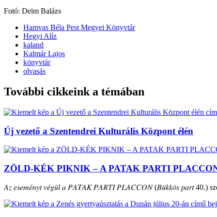
Fotó: Deim Balázs
Hamvas Béla Pest Megyei Könyvtár
Hegyi Alíz
kaland
Kalmár Lajos
könyvtár
olvasás
További cikkeink a témában
Új vezető a Szentendrei Kulturális Központ élén
ZÖLD-KÉK PIKNIK – A PATAK PARTI PLACCO
𝐴𝑧 𝑒𝑠𝑒𝑚𝑒́𝑛𝑦𝑡 𝑣𝑒́𝑔𝑢̈𝑙 𝑎 𝑃𝐴𝑇𝐴𝐾 𝑃𝐴𝑅𝑇𝐼 𝑃𝐿𝐴𝐶𝐶𝑂𝑁 (𝐵𝑢̈𝑘𝑘𝑜̈𝑠 𝑝𝑎𝑟𝑡 40.) szepte