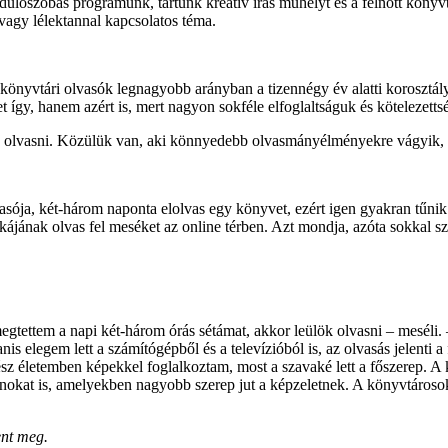
ulószobás programunk, tartunk kreatív írás műhelyt és a felnőtt könyv
vagy lélektannal kapcsolatos téma.
t, a könyvtári olvasók legnagyobb arányban a tizennégy év alatti koros
t így, hanem azért is, mert nagyon sokféle elfoglaltságuk és kötelezett
ük olvasni. Közülük van, aki könnyedebb olvasmányélményekre vágyik, v
lvasója, két-három naponta elolvas egy könyvet, ezért igen gyakran tűni
kájának olvas fel meséket az online térben. Azt mondja, azóta sokkal s
gtettem a napi két-három órás sétámat, akkor leülök olvasni – meséli. –
is elegem lett a számítógépből és a televízióból is, az olvasás jelenti 
életemben képekkel foglalkoztam, most a szavaké lett a főszerep. A k
nokat is, amelyekben nagyobb szerep jut a képzeletnek. A könyvtároso
ent meg.