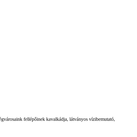
égvárosaink fellépőinek kavalkádja, látványos vízibemutató,