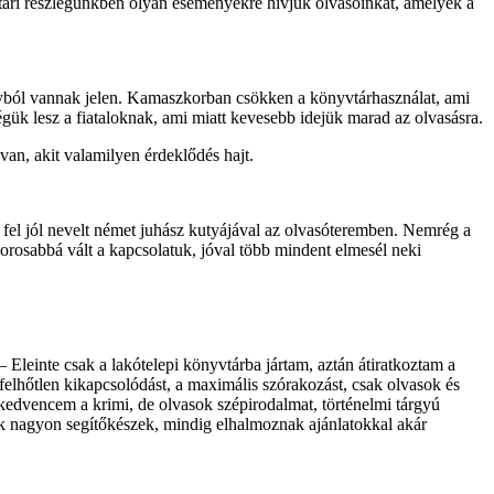
tári részlegünkben olyan eseményekre hívjuk olvasóinkat, amelyek a
ztályból vannak jelen. Kamaszkorban csökken a könyvtárhasználat, ami
ségük lesz a fiataloknak, ami miatt kevesebb idejük marad az olvasásra.
an, akit valamilyen érdeklődés hajt.
k fel jól nevelt német juhász kutyájával az olvasóteremben. Nemrég a
zorosabbá vált a kapcsolatuk, jóval több mindent elmesél neki
 Eleinte csak a lakótelepi könyvtárba jártam, aztán átiratkoztam a
a felhőtlen kikapcsolódást, a maximális szórakozást, csak olvasok és
edvencem a krimi, de olvasok szépirodalmat, történelmi tárgyú
k nagyon segítőkészek, mindig elhalmoznak ajánlatokkal akár