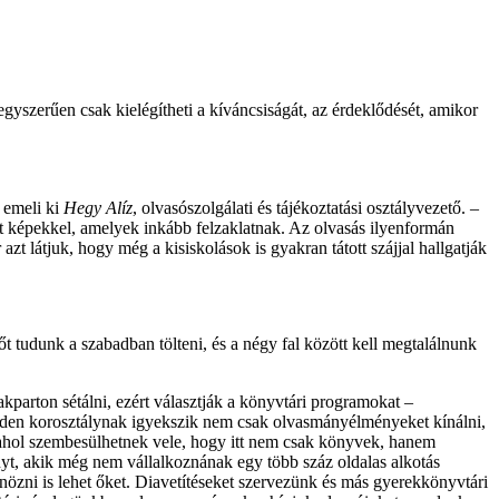
gyszerűen csak kielégítheti a kíváncsiságát, az érdeklődését, amikor
– emeli ki
Hegy Alíz
, olvasószolgálati és tájékoztatási osztályvezető. –
ott képekkel, amelyek inkább felzaklatnak. Az olvasás ilyenformán
 látjuk, hogy még a kisiskolások is gyakran tátott szájjal hallgatják
tudunk a szabadban tölteni, és a négy fal között kell megtalálnunk
parton sétálni, ezért választják a könyvtári programokat –
nden korosztálynak igyekszik nem csak olvasmányélményeket kínálni,
 ahol szembesülhetnek vele, hogy itt nem csak könyvek, hanem
yt, akik még nem vállalkoznának egy több száz oldalas alkotás
önözni is lehet őket. Diavetítéseket szervezünk és más gyerekkönyvtári