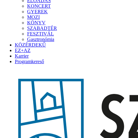
ELŐADÁS
KONCERT
GYEREK
MOZI
KÖNYV
SZABADTÉR
FESZTIVÁL
Gasztronómia
KÖZÉRDEKŰ
EZ+AZ
Karrier
Programkereső