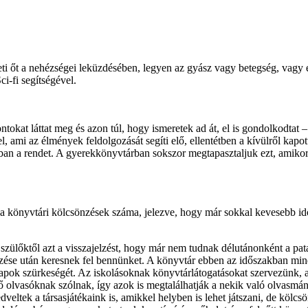
ti őt a nehézségei leküzdésében, legyen az gyász vagy betegség, vagy e
i-fi segítségével.
tokat láttat meg és azon túl, hogy ismeretek ad át, el is gondolkodtat 
, ami az élmények feldolgozását segíti elő, ellentétben a kívülről kap
 a rendet. A gyerekkönyvtárban sokszor megtapasztaljuk ezt, amikor azt
könyvtári kölcsönzések száma, jelezve, hogy már sokkal kevesebb időt 
ülőktől azt a visszajelzést, hogy már nem tudnak délutánonként a patak
zése után keresnek fel bennünket. A könyvtár ebben az időszakban mi
napok szürkeségét. Az iskolásoknak könyvtárlátogatásokat szervezünk,
ő olvasóknak szólnak, így azok is megtalálhatják a nekik való olvasmán
ltek a társasjátékaink is, amikkel helyben is lehet játszani, de kölcs