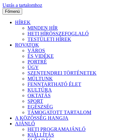
Ugrás a tartalomhoz
Főmenü
HÍREK
MINDEN HÍR
HETI HÍRÖSSZEFOGLALÓ
TESTÜLETI HÍREK
ROVATOK
VÁROS
ÉS VIDÉKE
PORTRÉ
ÜGY
SZENTENDREI TÖRTÉNETEK
MÚLTUNK
FENNTARTHATÓ ÉLET
KULTÚRA
OKTATÁS
SPORT
EGÉSZSÉG
TÁMOGATOTT TARTALOM
A KÖZÖSSÉG HANGJA
AJÁNLÓ
HETI PROGRAMAJÁNLÓ
KIÁLLÍTÁS