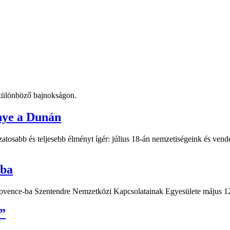
t különböző bajnokságon.
nye a Dunán
atosabb és teljesebb élményt ígér: július 18-án nemzetiségeink és vend
-ba
Provence-ba Szentendre Nemzetközi Kapcsolatainak Egyesülete május 12
”