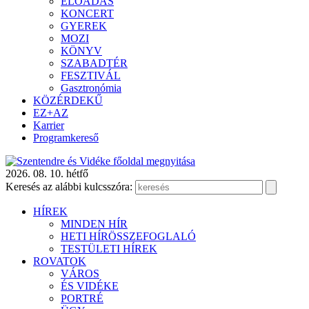
ELŐADÁS
KONCERT
GYEREK
MOZI
KÖNYV
SZABADTÉR
FESZTIVÁL
Gasztronómia
KÖZÉRDEKŰ
EZ+AZ
Karrier
Programkereső
2026. 08. 10. hétfő
Keresés az alábbi kulcsszóra:
HÍREK
MINDEN HÍR
HETI HÍRÖSSZEFOGLALÓ
TESTÜLETI HÍREK
ROVATOK
VÁROS
ÉS VIDÉKE
PORTRÉ