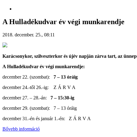
A Hulladékudvar év végi munkarendje
2018. december. 25., 08:11
Karácsonykor, szilveszterkor és újév napján zárva tart, az ü
A Hulladékudvar év végi munkarendje:
december 22. (szombat):
7 – 13 óráig
december 24.-től 26.-ig: Z Á R V A
december 27. – 28.-án:
7 – 15:30-ig
december 29. (szombat): 7 – 13 óráig
december 31.-én és január 1.-én: Z Á R V A
Bővebb információ