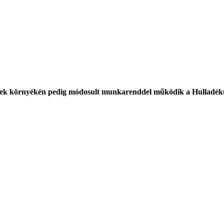
nnepek környékén pedig módosult munkarenddel működik a Hulladé