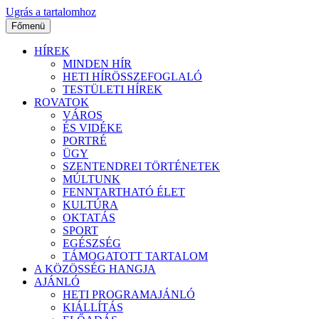
Ugrás a tartalomhoz
Főmenü
HÍREK
MINDEN HÍR
HETI HÍRÖSSZEFOGLALÓ
TESTÜLETI HÍREK
ROVATOK
VÁROS
ÉS VIDÉKE
PORTRÉ
ÜGY
SZENTENDREI TÖRTÉNETEK
MÚLTUNK
FENNTARTHATÓ ÉLET
KULTÚRA
OKTATÁS
SPORT
EGÉSZSÉG
TÁMOGATOTT TARTALOM
A KÖZÖSSÉG HANGJA
AJÁNLÓ
HETI PROGRAMAJÁNLÓ
KIÁLLÍTÁS