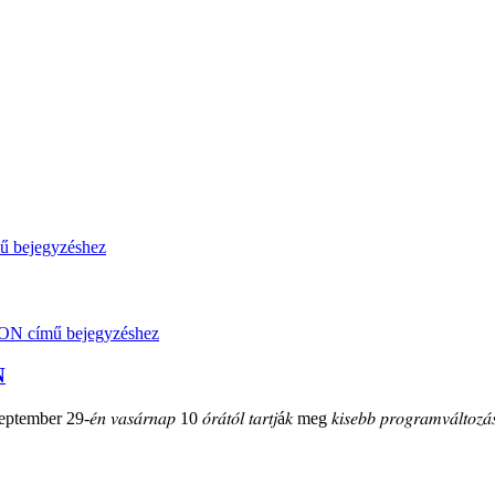
N
mber 29-𝑒́𝑛 𝑣𝑎𝑠𝑎́𝑟𝑛𝑎𝑝 10 𝑜́𝑟𝑎́𝑡𝑜́𝑙 𝑡𝑎𝑟𝑡𝑗á𝑘 meg 𝑘𝑖𝑠𝑒𝑏𝑏 𝑝𝑟𝑜𝑔𝑟𝑎𝑚𝑣𝑎́𝑙𝑡𝑜𝑧𝑎́𝑠