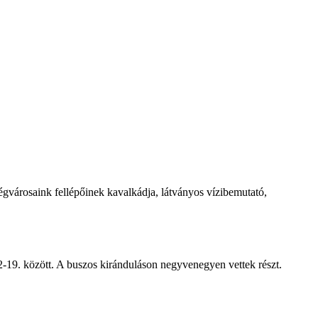
égvárosaink fellépőinek kavalkádja, látványos vízibemutató,
-19. között. A buszos kiránduláson negyvenegyen vettek részt.