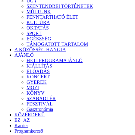
ÜGY
SZENTENDREI TÖRTÉNETEK
MÚLTUNK
FENNTARTHATÓ ÉLET
KULTÚRA
OKTATÁS
SPORT
EGÉSZSÉG
TÁMOGATOTT TARTALOM
A KÖZÖSSÉG HANGJA
AJÁNLÓ
HETI PROGRAMAJÁNLÓ
KIÁLLÍTÁS
ELŐADÁS
KONCERT
GYEREK
MOZI
KÖNYV
SZABADTÉR
FESZTIVÁL
Gasztronómia
KÖZÉRDEKŰ
EZ+AZ
Karrier
Programkereső