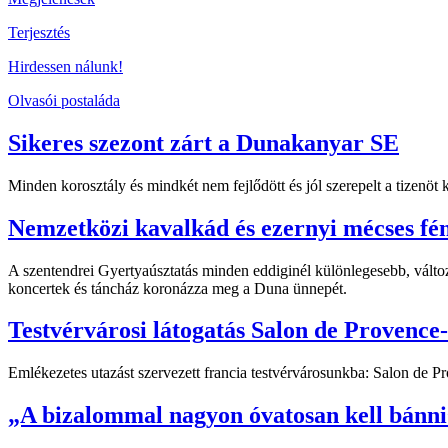
Terjesztés
Hirdessen nálunk!
Olvasói postaláda
Sikeres szezont zárt a Dunakanyar SE
Minden korosztály és mindkét nem fejlődött és jól szerepelt a tizenö
Nemzetközi kavalkád és ezernyi mécses fé
A szentendrei Gyertyaúsztatás minden eddiginél különlegesebb, változ
koncertek és táncház koronázza meg a Duna ünnepét.
Testvérvárosi látogatás Salon de Provence
Emlékezetes utazást szervezett francia testvérvárosunkba: Salon de 
„A bizalommal nagyon óvatosan kell bánni