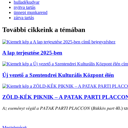
hulladékudvar
nyitva tartás
ünnepi munkarend
zárva tartás
További cikkeink a témában
A lap terjesztése 2025-ben
Új vezető a Szentendrei Kulturális Központ élén
ZÖLD-KÉK PIKNIK – A PATAK PARTI PLACCO
𝐴𝑧 𝑒𝑠𝑒𝑚𝑒́𝑛𝑦𝑡 𝑣𝑒́𝑔𝑢̈𝑙 𝑎 𝑃𝐴𝑇𝐴𝐾 𝑃𝐴𝑅𝑇𝐼 𝑃𝐿𝐴𝐶𝐶𝑂𝑁 (𝐵𝑢̈𝑘𝑘𝑜̈𝑠 𝑝𝑎𝑟𝑡 40.) szepte
Megjelenések