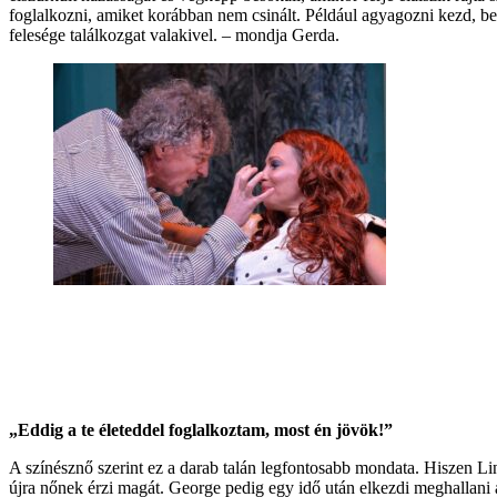
foglalkozni, amiket korábban nem csinált. Például agyagozni kezd, beir
felesége találkozgat valakivel. – mondja Gerda.
„Eddig a te életeddel foglalkoztam, most én jövök!”
A színésznő szerint ez a darab talán legfontosabb mondata. Hiszen Lind
újra nőnek érzi magát. George pedig egy idő után elkezdi meghallani 