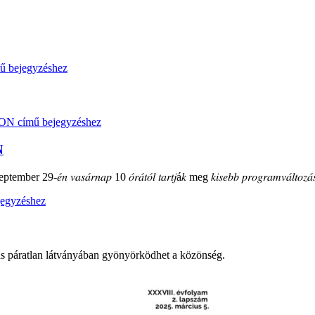
N
mber 29-𝑒́𝑛 𝑣𝑎𝑠𝑎́𝑟𝑛𝑎𝑝 10 𝑜́𝑟𝑎́𝑡𝑜́𝑙 𝑡𝑎𝑟𝑡𝑗á𝑘 meg 𝑘𝑖𝑠𝑒𝑏𝑏 𝑝𝑟𝑜𝑔𝑟𝑎𝑚𝑣𝑎́𝑙𝑡𝑜𝑧𝑎́𝑠
ás páratlan látványában gyönyörködhet a közönség.