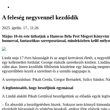
A feleség negyvennél kezdődik
2025. április. 17., 11:26
Május 10-én este láthatjuk a Hamvas Béla Pest Megyei Könyvtá
humorral, fantasztikus szereposztással, mindeközben kellő mélys
Linda unja 17 éves házasságát és az angol kertvárosi életét, a negyed
egy kellemetlen fordulat: George elalszik szeretkezés közben. Lindán
válni akar. Innen kezdődik főhőseink küzdelme egy házasság megmenté
egyszerűbben kezeli a szerelmet és a szenilis nagypapa is.
A szereposztásban: Pikali Gerda, Gregor Bernadett, Szűcs Sándor, Ná
A legfontosabb, hogy beszéljünk egymással
A Lindát alakító Pikali Gerdával beszélgettünk az előadás egyik legfon
– Én abszolút a beszélgetésben hiszek. Sokszor nem könnyű kimondan
elszürkült házasságát és végképp besokall, amikor férje elalszik rajt