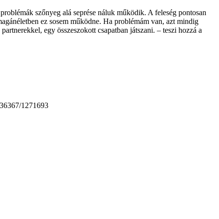
 A problémák szőnyeg alá seprése náluk működik. A feleség pontosan
 a magánéletben ez sosem működne. Ha problémám van, azt mindig
partnerekkel, egy összeszokott csapatban játszani. – teszi hozzá a
k-136367/1271693