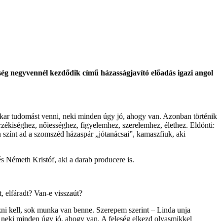
ség negyvennél kezdődik című házasságjavító előadás igazi angol
m akar tudomást venni, neki minden úgy jó, ahogy van. Azonban történik
zékiséghez, nőiességhez, figyelemhez, szerelemhez, élethez. Eldönti:
 színt ad a szomszéd házaspár „jótanácsai”, kamaszfiuk, aki
 Németh Kristóf, aki a darab producere is.
, elfáradt? Van-e visszaút?
ni kell, sok munka van benne. Szerepem szerint – Linda unja
a, neki minden úgy jó, ahogy van. A feleség elkezd olyasmikkel