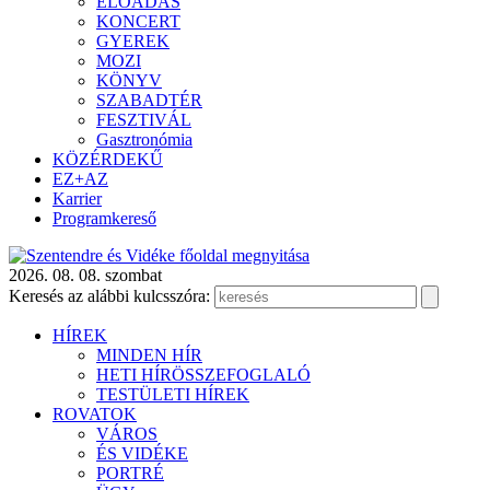
ELŐADÁS
KONCERT
GYEREK
MOZI
KÖNYV
SZABADTÉR
FESZTIVÁL
Gasztronómia
KÖZÉRDEKŰ
EZ+AZ
Karrier
Programkereső
2026. 08. 08. szombat
Keresés az alábbi kulcsszóra:
HÍREK
MINDEN HÍR
HETI HÍRÖSSZEFOGLALÓ
TESTÜLETI HÍREK
ROVATOK
VÁROS
ÉS VIDÉKE
PORTRÉ