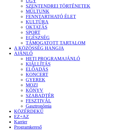
ÜGY
SZENTENDREI TÖRTÉNETEK
MÚLTUNK
FENNTARTHATÓ ÉLET
KULTÚRA
OKTATÁS
SPORT
EGÉSZSÉG
TÁMOGATOTT TARTALOM
A KÖZÖSSÉG HANGJA
AJÁNLÓ
HETI PROGRAMAJÁNLÓ
KIÁLLÍTÁS
ELŐADÁS
KONCERT
GYEREK
MOZI
KÖNYV
SZABADTÉR
FESZTIVÁL
Gasztronómia
KÖZÉRDEKŰ
EZ+AZ
Karrier
Programkereső