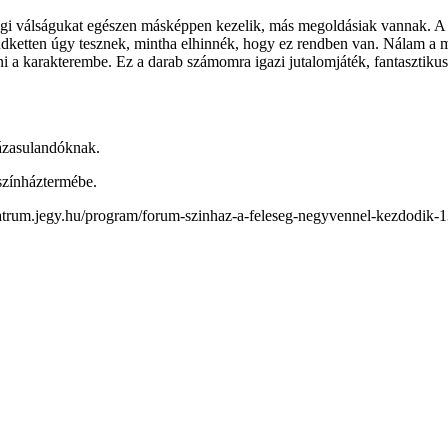
zassági válságukat egészen másképpen kezelik, más megoldásiak vannak.
mindketten úgy tesznek, mintha elhinnék, hogy ez rendben van. Nálam
 a karakterembe. Ez a darab számomra igazi jutalomjáték, fantasztikus 
házasulandóknak.
színháztermébe.
eiteatrum.jegy.hu/program/forum-szinhaz-a-feleseg-negyvennel-kezdodi