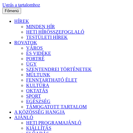
Ugrás a tartalomhoz
Főmenü
HÍREK
MINDEN HÍR
HETI HÍRÖSSZEFOGLALÓ
TESTÜLETI HÍREK
ROVATOK
VÁROS
ÉS VIDÉKE
PORTRÉ
ÜGY
SZENTENDREI TÖRTÉNETEK
MÚLTUNK
FENNTARTHATÓ ÉLET
KULTÚRA
OKTATÁS
SPORT
EGÉSZSÉG
TÁMOGATOTT TARTALOM
A KÖZÖSSÉG HANGJA
AJÁNLÓ
HETI PROGRAMAJÁNLÓ
KIÁLLÍTÁS