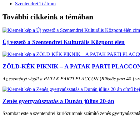
Szentendrei Teátrum
További cikkeink a témában
Új vezető a Szentendrei Kulturális Központ élén
ZÖLD-KÉK PIKNIK – A PATAK PARTI PLACCO
𝐴𝑧 𝑒𝑠𝑒𝑚𝑒́𝑛𝑦𝑡 𝑣𝑒́𝑔𝑢̈𝑙 𝑎 𝑃𝐴𝑇𝐴𝐾 𝑃𝐴𝑅𝑇𝐼 𝑃𝐿𝐴𝐶𝐶𝑂𝑁 (𝐵𝑢̈𝑘𝑘𝑜̈𝑠 𝑝𝑎𝑟𝑡 40.) szepte
Zenés gyertyaúsztatás a Dunán július 20-án
Szombat este a szentendrei kuriózumnak számító zenés gyertyaúsztat