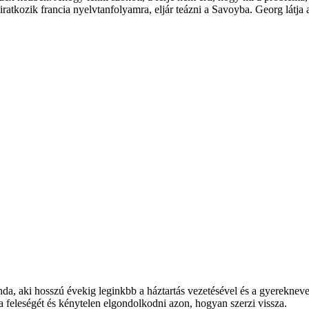
atkozik francia nyelvtanfolyamra, eljár teázni a Savoyba. Georg látja a 
a, aki hosszú évekig leginkbb a háztartás vezetésével és a gyereknevelé
a feleségét és kénytelen elgondolkodni azon, hogyan szerzi vissza.