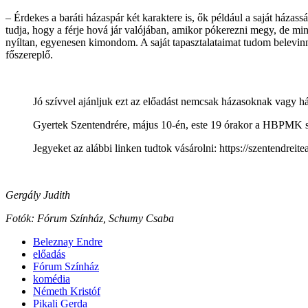
– Érdekes a baráti házaspár két karaktere is, ők például a saját há
tudja, hogy a férje hová jár valójában, amikor pókerezni megy, de 
nyíltan, egyenesen kimondom. A saját tapasztalataimat tudom belevinni
főszereplő.
Jó szívvel ajánljuk ezt az előadást nemcsak házasoknak vagy 
Gyertek Szentendrére, május 10-én, este 19 órakor a HBPMK 
Jegyeket az alábbi linken tudtok vásárolni: https://szentendr
Gergály Judith
Fotók: Fórum Színház, Schumy Csaba
Beleznay Endre
előadás
Fórum Színház
komédia
Németh Kristóf
Pikali Gerda