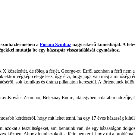
r színháztermében a
Fórum Színház
nagy sikerű komédiáját. A fele
égekkel mutatja be egy házaspár visszatalálását egymáshoz.
ik X közeledtét, de főleg a férjét, George-ot. Erről azonban a férfi ne
ak ekkor végképp elege lesz: úgy érzi, hogy joga van még a minőségi ér
séről, sok komikus és dráma pillanaton keresztül. A történetnek külön
ray-Kovács Zsombor, Beleznay Endre, aki egyben a darab rendezője, és
tosabb kérdéséről, hogy mit lehet tenni, ha egy 17 éves házasság kihűlt
i azokat a feszültségeket, ami bennünk van, de egy házasságon dolgoz
a szex közben. Ahogy lenni szokott, a férje nem érti, hogy mi a problém