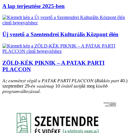
A lap terjesztése 2025-ben
Új vezető a Szentendrei Kulturális Központ élén
ZÖLD-KÉK PIKNIK – A PATAK PARTI
PLACCON
𝐴𝑧 𝑒𝑠𝑒𝑚𝑒́𝑛𝑦𝑡 𝑣𝑒́𝑔𝑢̈𝑙 𝑎 𝑃𝐴𝑇𝐴𝐾 𝑃𝐴𝑅𝑇𝐼 𝑃𝐿𝐴𝐶𝐶𝑂𝑁 (𝐵𝑢̈𝑘𝑘𝑜̈𝑠 𝑝𝑎𝑟𝑡 40.)
szeptember 29-𝑒́𝑛 𝑣𝑎𝑠𝑎́𝑟𝑛𝑎𝑝 10 𝑜́𝑟𝑎́𝑡𝑜́𝑙 𝑡𝑎𝑟𝑡𝑗á𝑘 meg 𝑘𝑖𝑠𝑒𝑏𝑏
𝑝𝑟𝑜𝑔𝑟𝑎𝑚𝑣𝑎́𝑙𝑡𝑜𝑧𝑎́𝑠𝑠𝑎𝑙.