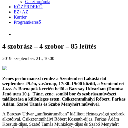
Gasztronómia
KÖZÉRDEKŰ
EZ+AZ
Karrier
Programkereső
4 szobrász – 4 szobor – 85 leütés
2019. szeptember. 21., 10:00
Zenés performanszt rendez a Szentendrei Lakástárlat
szeptember 29-én, vasárnap, 17:30–19:00 között, a Szentendrei
Jazz- és Bornapok keretén belül a Barcsay Udvarban (Dumtsa
Jenő utca 10.). Tánc, zene, somlói bor és szobrászművészet
találkozása a különleges esten, Csikszentmihályi Róbert, Farkas
Ádám, Szabó Tamás és Szabó Menyhért műveivel.
A Barcsay Udvar „amfiteátrumában” kiállított életnagyságú szobrok
alkotóival, Csikszentmihályi Róbert Kossuth-díjas, Farkas Ádám
Kossuth-díjas, Szabó Tamás Munkácsy-díjas és Szabó Menyhért