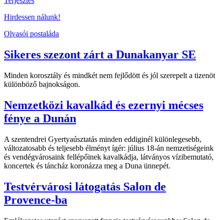
Terjesztés
Hirdessen nálunk!
Olvasói postaláda
Sikeres szezont zárt a Dunakanyar SE
Minden korosztály és mindkét nem fejlődött és jól szerepelt a tizenöt
különböző bajnokságon.
Nemzetközi kavalkád és ezernyi mécses
fénye a Dunán
A szentendrei Gyertyaúsztatás minden eddiginél különlegesebb,
változatosabb és teljesebb élményt ígér: július 18-án nemzetiségeink
és vendégvárosaink fellépőinek kavalkádja, látványos vízibemutató,
koncertek és táncház koronázza meg a Duna ünnepét.
Testvérvárosi látogatás Salon de
Provence-ba