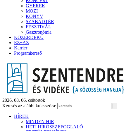
KONCERT
GYEREK
MOZI
KÖNYV
SZABADTÉR
FESZTIVÁL
Gasztronómia
KÖZÉRDEKŰ
EZ+AZ
Karrier
Programkereső
2026. 08. 06. csütörtök
Keresés az alábbi kulcsszóra:
HÍREK
MINDEN HÍR
HETI HÍRÖSSZEFOGLALÓ