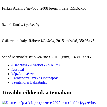
Farkas Ádám:
Fényfogó
, 2008 bronz, nyírfa 155x62x65
Szabó Tamás:
Lyukas fej
Csikszentmihályi Róbert:
Kőbárka
, 2015, mészkő, 35x95x45
Szabó Menyhért:
Who you are I.
2018. gumi, 132x113X85
4 szobrász - 4 szobor - 85 leütés
fesztivál
képzőművészet
Szentendrei Jazz- és Bornapok
Szentendrei Lakástárlat
További cikkeink a témában