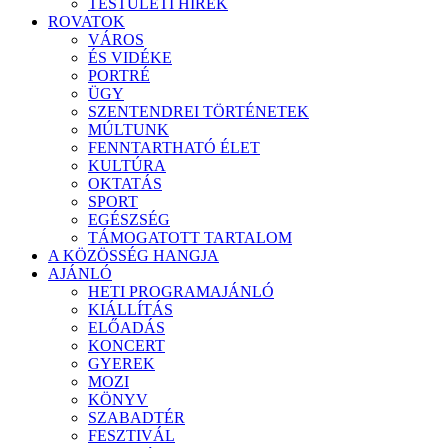
TESTÜLETI HÍREK
ROVATOK
VÁROS
ÉS VIDÉKE
PORTRÉ
ÜGY
SZENTENDREI TÖRTÉNETEK
MÚLTUNK
FENNTARTHATÓ ÉLET
KULTÚRA
OKTATÁS
SPORT
EGÉSZSÉG
TÁMOGATOTT TARTALOM
A KÖZÖSSÉG HANGJA
AJÁNLÓ
HETI PROGRAMAJÁNLÓ
KIÁLLÍTÁS
ELŐADÁS
KONCERT
GYEREK
MOZI
KÖNYV
SZABADTÉR
FESZTIVÁL