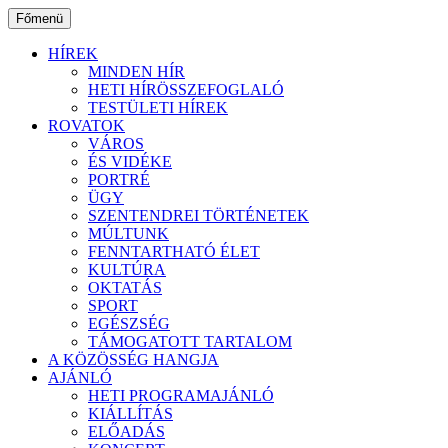
Ugrás
Főmenü
a
tartalomhoz
HÍREK
MINDEN HÍR
HETI HÍRÖSSZEFOGLALÓ
TESTÜLETI HÍREK
ROVATOK
VÁROS
ÉS VIDÉKE
PORTRÉ
ÜGY
SZENTENDREI TÖRTÉNETEK
MÚLTUNK
FENNTARTHATÓ ÉLET
KULTÚRA
OKTATÁS
SPORT
EGÉSZSÉG
TÁMOGATOTT TARTALOM
A KÖZÖSSÉG HANGJA
AJÁNLÓ
HETI PROGRAMAJÁNLÓ
KIÁLLÍTÁS
ELŐADÁS