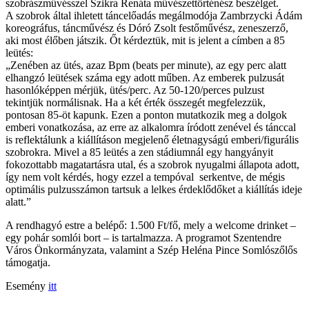
szobrászművésszel Szikra Renáta művészettörténész beszélget.
A szobrok által ihletett táncelőadás megálmodója Zambrzycki Ádám
koreográfus, táncművész és Dóró Zsolt festőművész, zeneszerző,
aki most élőben játszik. Őt kérdeztük, mit is jelent a címben a 85
leütés:
„Zenében az ütés, azaz Bpm (beats per minute), az egy perc alatt
elhangzó leütések száma egy adott műben. Az emberek pulzusát
hasonlóképpen mérjük, ütés/perc. Az 50-120/perces pulzust
tekintjük normálisnak. Ha a két érték összegét megfelezzük,
pontosan 85-öt kapunk. Ezen a ponton mutatkozik meg a dolgok
emberi vonatkozása, az erre az alkalomra íródott zenével és tánccal
is reflektálunk a kiállításon megjelenő életnagyságú emberi/figurális
szobrokra. Mivel a 85 leütés a zen stádiumnál egy hangyányit
fokozottabb magatartásra utal, és a szobrok nyugalmi állapota adott,
így nem volt kérdés, hogy ezzel a tempóval serkentve, de mégis
optimális pulzusszámon tartsuk a lelkes érdeklődőket a kiállítás ideje
alatt.”
A rendhagyó estre a belépő: 1.500 Ft/fő, mely a welcome drinket –
egy pohár somlói bort – is tartalmazza. A programot Szentendre
Város Önkormányzata, valamint a Szép Heléna Pince Somlószőlős
támogatja.
Esemény
itt