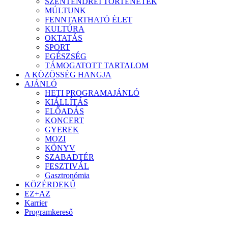
SZENTENDREI TÖRTÉNETEK
MÚLTUNK
FENNTARTHATÓ ÉLET
KULTÚRA
OKTATÁS
SPORT
EGÉSZSÉG
TÁMOGATOTT TARTALOM
A KÖZÖSSÉG HANGJA
AJÁNLÓ
HETI PROGRAMAJÁNLÓ
KIÁLLÍTÁS
ELŐADÁS
KONCERT
GYEREK
MOZI
KÖNYV
SZABADTÉR
FESZTIVÁL
Gasztronómia
KÖZÉRDEKŰ
EZ+AZ
Karrier
Programkereső