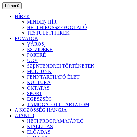
Ugrás
Főmenü
a
tartalomhoz
HÍREK
MINDEN HÍR
HETI HÍRÖSSZEFOGLALÓ
TESTÜLETI HÍREK
ROVATOK
VÁROS
ÉS VIDÉKE
PORTRÉ
ÜGY
SZENTENDREI TÖRTÉNETEK
MÚLTUNK
FENNTARTHATÓ ÉLET
KULTÚRA
OKTATÁS
SPORT
EGÉSZSÉG
TÁMOGATOTT TARTALOM
A KÖZÖSSÉG HANGJA
AJÁNLÓ
HETI PROGRAMAJÁNLÓ
KIÁLLÍTÁS
ELŐADÁS