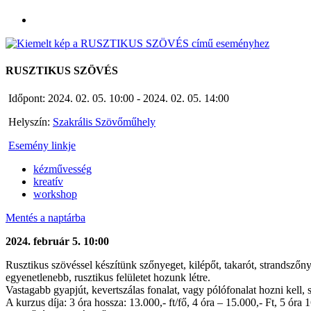
RUSZTIKUS SZÖVÉS
Időpont:
2024. 02. 05. 10:00 - 2024. 02. 05. 14:00
Helyszín:
Szakrális Szövőműhely
Esemény linkje
kézművesség
kreatív
workshop
Mentés a naptárba
2024. február 5. 10:00
Rusztikus szövéssel készítünk szőnyeget, kilépőt, takarót, strandszőny
egyenetlenebb, rusztikus felületet hozunk létre.
Vastagabb gyapjút, kevertszálas fonalat, vagy pólófonalat hozni kell, s
A kurzus díja: 3 óra hossza: 13.000,- ft/fő, 4 óra – 15.000,- Ft, 5 óra 1