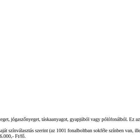
eget, jógaszőnyeget, táskaanyagot, gyapjúból vagy pólófonálból. Ez azt 
aját színválasztás szerint (az 1001 fonalboltban sokféle színben van, il
6.000,- Ft/fő.