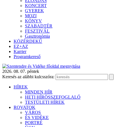
ELŐADÁS
KONCERT
GYEREK
MOZI
KÖNYV
SZABADTÉR
FESZTIVÁL
Gasztronómia
KÖZÉRDEKŰ
EZ+AZ
Karrier
Programkereső
2026. 08. 07. péntek
Keresés az alábbi kulcsszóra:
HÍREK
MINDEN HÍR
HETI HÍRÖSSZEFOGLALÓ
TESTÜLETI HÍREK
ROVATOK
VÁROS
ÉS VIDÉKE
PORTRÉ