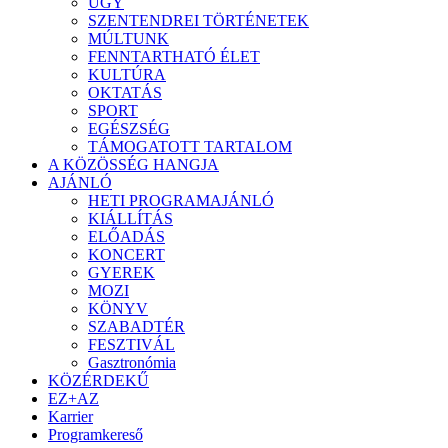
ÜGY
SZENTENDREI TÖRTÉNETEK
MÚLTUNK
FENNTARTHATÓ ÉLET
KULTÚRA
OKTATÁS
SPORT
EGÉSZSÉG
TÁMOGATOTT TARTALOM
A KÖZÖSSÉG HANGJA
AJÁNLÓ
HETI PROGRAMAJÁNLÓ
KIÁLLÍTÁS
ELŐADÁS
KONCERT
GYEREK
MOZI
KÖNYV
SZABADTÉR
FESZTIVÁL
Gasztronómia
KÖZÉRDEKŰ
EZ+AZ
Karrier
Programkereső