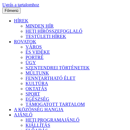
Ugrás a tartalomhoz
Főmenü
HÍREK
MINDEN HÍR
HETI HÍRÖSSZEFOGLALÓ
TESTÜLETI HÍREK
ROVATOK
VÁROS
ÉS VIDÉKE
PORTRÉ
ÜGY
SZENTENDREI TÖRTÉNETEK
MÚLTUNK
FENNTARTHATÓ ÉLET
KULTÚRA
OKTATÁS
SPORT
EGÉSZSÉG
TÁMOGATOTT TARTALOM
A KÖZÖSSÉG HANGJA
AJÁNLÓ
HETI PROGRAMAJÁNLÓ
KIÁLLÍTÁS