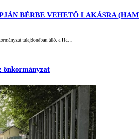
ÁN BÉRBE VEHETŐ LAKÁSRA (HAMVAS B
nkormányzat tulajdonában álló, a Ha…
az önkormányzat