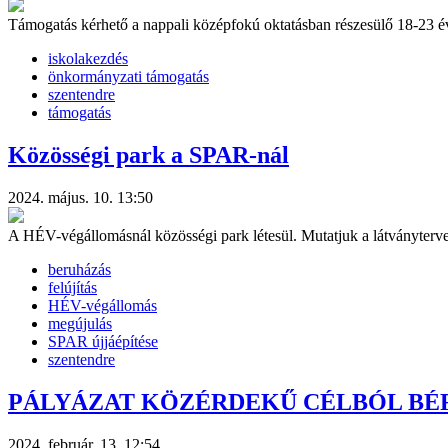
Támogatás kérhető a nappali középfokú oktatásban részesülő 18-23 éve
iskolakezdés
önkormányzati támogatás
szentendre
támogatás
Közösségi park a SPAR-nál
2024. május. 10. 13:50
A HÉV-végállomásnál közösségi park létesül. Mutatjuk a látványterve
beruházás
felújítás
HÉV-végállomás
megújulás
SPAR újjáépítése
szentendre
PÁLYÁZAT KÖZÉRDEKŰ CÉLBÓL BÉRBE 
2024. február. 13. 12:54