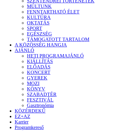
SZENTENDREI TÖRTÉNETEK
MÚLTUNK
FENNTARTHATÓ ÉLET
KULTÚRA
OKTATÁS
SPORT
EGÉSZSÉG
TÁMOGATOTT TARTALOM
A KÖZÖSSÉG HANGJA
AJÁNLÓ
HETI PROGRAMAJÁNLÓ
KIÁLLÍTÁS
ELŐADÁS
KONCERT
GYEREK
MOZI
KÖNYV
SZABADTÉR
FESZTIVÁL
Gasztronómia
KÖZÉRDEKŰ
EZ+AZ
Karrier
Programkereső