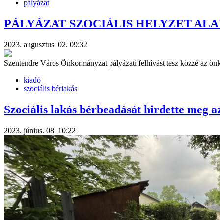
pályázat
PÁLYÁZAT SZOCIÁLIS HELYZET ALAPJ
2023. augusztus. 02. 09:32
Szentendre Város Önkormányzat pályázati felhívást tesz közzé az ö
kiadó
szociális bérlakás
Szociális lakás bérbeadását hirdette meg 
2023. június. 08. 10:22