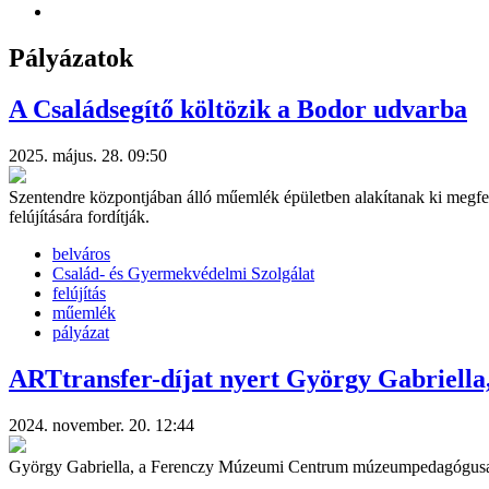
Pályázatok
A Családsegítő költözik a Bodor udvarba
2025. május. 28. 09:50
Szentendre központjában álló műemlék épületben alakítanak ki megfel
felújítására fordítják.
belváros
Család- és Gyermekvédelmi Szolgálat
felújítás
műemlék
pályázat
ARTtransfer-díjat nyert György Gabriel
2024. november. 20. 12:44
György Gabriella, a Ferenczy Múzeumi Centrum múzeumpedagógusa 