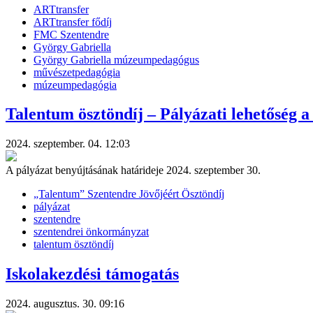
ARTtransfer
ARTtransfer fődíj
FMC Szentendre
György Gabriella
György Gabriella múzeumpedagógus
művészetpedagógia
múzeumpedagógia
Talentum ösztöndíj – Pályázati lehetőség a
2024. szeptember. 04. 12:03
A pályázat benyújtásának határideje 2024. szeptember 30.
„Talentum” Szentendre Jövőjéért Ösztöndíj
pályázat
szentendre
szentendrei önkormányzat
talentum ösztöndíj
Iskolakezdési támogatás
2024. augusztus. 30. 09:16