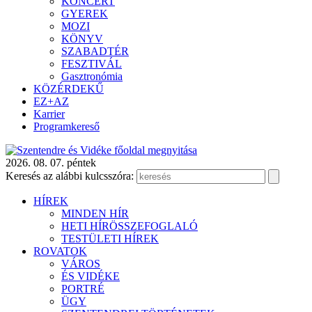
KONCERT
GYEREK
MOZI
KÖNYV
SZABADTÉR
FESZTIVÁL
Gasztronómia
KÖZÉRDEKŰ
EZ+AZ
Karrier
Programkereső
2026. 08. 07. péntek
Keresés az alábbi kulcsszóra:
HÍREK
MINDEN HÍR
HETI HÍRÖSSZEFOGLALÓ
TESTÜLETI HÍREK
ROVATOK
VÁROS
ÉS VIDÉKE
PORTRÉ
ÜGY