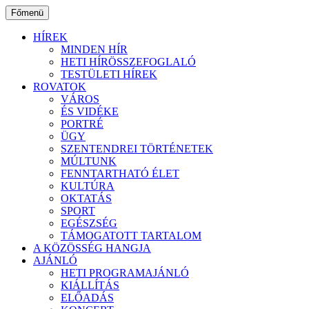
Ugrás
Főmenü
a
tartalomhoz
HÍREK
MINDEN HÍR
HETI HÍRÖSSZEFOGLALÓ
TESTÜLETI HÍREK
ROVATOK
VÁROS
ÉS VIDÉKE
PORTRÉ
ÜGY
SZENTENDREI TÖRTÉNETEK
MÚLTUNK
FENNTARTHATÓ ÉLET
KULTÚRA
OKTATÁS
SPORT
EGÉSZSÉG
TÁMOGATOTT TARTALOM
A KÖZÖSSÉG HANGJA
AJÁNLÓ
HETI PROGRAMAJÁNLÓ
KIÁLLÍTÁS
ELŐADÁS