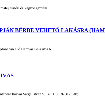
Városfejlesztési és Vagyongazdálk…
JÁN BÉRBE VEHETŐ LAKÁSRA (HAMVAS
lajdonában álló Hamvas Béla utca 6…
HÍVÁS
losvai Varga István 5. Tel: + 36 26 312 548;…